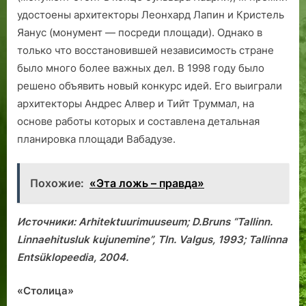
удостоены архитекторы Леонхард Лапин и Кристель
Яанус (монумент — посреди площади). Однако в
только что восстановившей независимость стране
было много более важных дел. В 1998 году было
решено объявить новый конкурс идей. Его выиграли
архитекторы Андрес Алвер и Тийт Труммал, на
основе работы которых и составлена детальная
планировка площади Вабадузе.
Похожие:
«Эта ложь – правда»
Источники: Arhitektuuri­muuseum; D.Bruns “Tallinn.
Linnaehitusluk kujunemine”, Tln. Valgus, 1993; Tallinna
Entsüklopeedia, 2004.
«Столица»