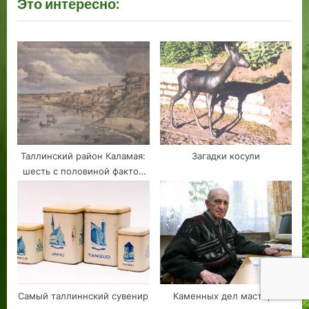
Это интересно:
:
Таллинский район Каламая:
Загадки косули
шесть с половиной фактов
биографии
Самый таллиннский сувенир
Каменных дел мастера