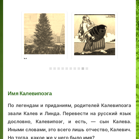
На Комендантской
дороге
Дом, пансион и
Ул
целая улица: как
ры
город Таллин
«е
жилье для
то
учителей строил
Та
Имя Калевипоэга
По легендам и приданиям, родителей Калевипоэга
звали Калев и Линда. Перевести на русский язык
дословно, Калевипоэг, и есть, — сын Калева.
Иными словами, это всего лишь отчество, Калевич.
Но тогда, какое же у него было имя?