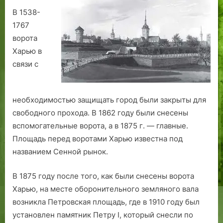
и
с
В 1538-
э
ы
1767
т
и
ворота
а
з
Харью в
ж
б
связи с
н
и
ы
р
й
а
необходимостью защищать город были закрыты для
б
т
свободного прохода. В 1862 году были снесены
у
е
н
л
вспомогательные ворота, а в 1875 г. — главные.
к
е
Площадь перед воротами Харью известна под
е
й
названием Сенной рынок.
р
В 1875 году после того, как были снесены ворота
Харью, на месте оборонительного земляного вала
возникла Петровская площадь, где в 1910 году был
установлен памятник Петру I, который снесли по