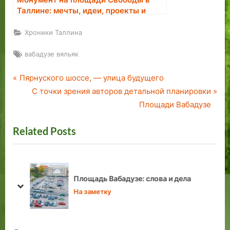
Таллине: мечты, идеи, проекты и
авторы
Хроники Таллина
Tags:
вабадузе вяльяк
P
Навигация
Пярнуского шоссе, — улица будущего
r
N
С точки зрения авторов детальной планировки
по
e
e
Площади Вабадузе
v
x
записям
Related Posts
i
t
o
P
u
o
s
s
Площадь Вабадузе: слова и дела
P
t
prev
next
На заметку
o
:
s
t