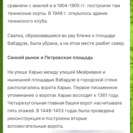
е
а
р
сравняли с землей и в 1904-1905 гг. построили там
т
р
и
теннисные корты. В 1948 г. открылось здание
о
т
г
теннисного клуба.
н
и
и
н
и
т
Cвалка, образовавшаяся во рву ближе к площади
е
,
т
Вабадузе, была убрана, а на этом месте разбит сквер.
л
о
ы
и
т
в
и
в
П
Сенной рынок и Петровская площадь
т
е
и
а
т
р
На улице Харью между улицей Мюйривахе и
й
и
и
нынешней площадью Вабадузе в городской стене
н
л
т
располагались ворота Харью. Первое письменное
ы
н
а
упоминание о воротах Харью восходит к 1361 году.
й
а
.
Четырехугольная главная башня ворот насчитывала
д
в
пять этажей. В 1448-1453 годах была проведена
е
о
реконструкция и построены вторые
в
п
я
р
вспомогательные ворота.
т
о