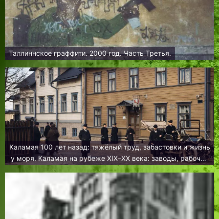
Таллиннское граффити. 2000 год. Часть Третья.
Каламая 100 лет назад: тяжёлый труд, забастовки и жизнь
у моря. Каламая на рубеже XIX–XX века: заводы, рабочие
и рождение таллиннского пригорода