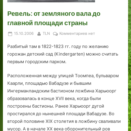
е
м
к
д
е
0
н
л
а
т
б
а
а
н
г
ш
и
Ревель: от земляного вала до
с
ы
н
т
о
т
.
главной площади страны
к
Л
т
а
д
е
М
о
а
а
о
.
р
о
Posted
By
к
15.10.2006
TLN
Комментариев
нет
й
а
К
т
Ч
н
н
on
записи
Э
г
а
Ц
а
а
а
Разбитый там в 1822-1823 гг. году по желанию
Ревель:
с
р
л
е
с
с
от
горожан детский сад (Kindergarten) можно считать
т
и
а
н
т
т
земляного
первым городским парком.
о
,
ш
т
ь
ы
вала
до
н
п
а
р
С
р
Расположенная между улицей Тоомпеа, бульваром
главной
и
е
.
и
е
ь
Каарли, площадью Вабадузе и бывшим
площади
и
т
с
д
С
Ингерманландским бастионом ложбина Харьюорг
страны
р
т
ь
в
образовалась в конце XVII века, когда были
о
с
м
я
построены бастионы. Ранее Харьюорг дугой
в
к
а
т
с
о
я
о
простирался до нынешней площади Вабадузе. Во
к
й
.
й
второй половине XIX столетия в ложбину сваливали
и
п
Б
мусор. А в начале XX века оборонительный ров