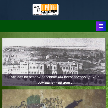
Skip
to
Таллин:
Таллин: Застывшее
content
Время-|-
Переулки
Городских
Легенд
Каламая во второй половине XIX века: превращение в
промышленный центр