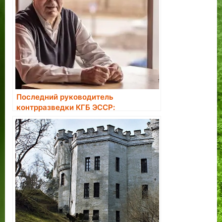
Последний руководитель
контрразведки КГБ ЭССР:
большинство завербованных в
агенты считали это большой честью