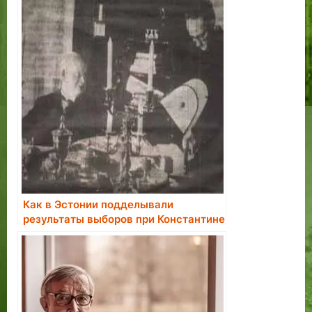
Как в Эстонии подделывали
результаты выборов при Константине
Пятсе.