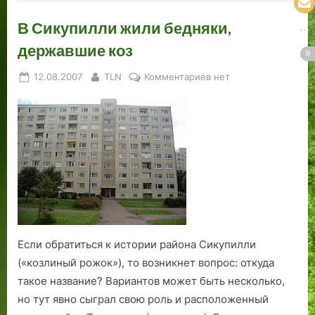
В Сикупилли жили бедняки,
державшие коз
Posted
By
к
12.08.2007
TLN
Комментариев
нет
on
записи
В
Сикупилли
жили
бедняки,
державшие
коз
Если обратиться к истории района Сикупилли
(«козлиный рожок»), то возникнет вопрос: откуда
такое название? Вариантов может быть несколько,
но тут явно сыграл свою роль и расположенный