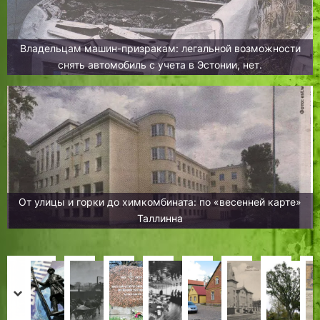
Владельцам машин-призракам: легальной возможности
снять автомобиль с учета в Эстонии, нет.
От улицы и горки до химкомбината: по «весенней карте»
Таллинна
Т
В
«
Т
А
О
Д
С
а
о
П
р
б
б
о
т
prev
next
л
с
о
а
ы
щ
с
о
Н
Н
Д
Х
И
Х
Д
Х