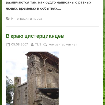
различаются так, как будто написаны о разных
людях, временах и событиях.
…
Интеграция и порох
В краю цистерцианцев
Posted
By
к
05.08.2007
TLN
Комментариев
нет
on
записи
В
краю
цистерцианцев