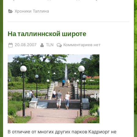
в
Хроники Таллина
Т
а
л
На таллиннской широте
л
и
Posted
By
к
20.08.2007
TLN
Комментариев
нет
н
on
записи
е
На
таллиннской
широте
В отличие от многих других парков Кадриорг не