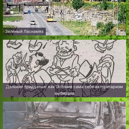
Зеленый Ласнамяэ
Далекие тридцатые: как Эстония сама себе авторитаризм
выбирала