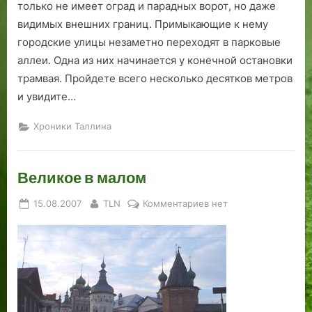
только не имеет оград и парадных ворот, но даже
видимых внешних границ. Примыкающие к нему
городские улицы незаметно переходят в парковые
аллеи. Одна из них начинается у конечной остановки
трамвая. Пройдете всего несколько десятков метров
и увидите…
Хроники Таллина
Великое в малом
Posted
By
к
15.08.2007
TLN
Комментариев
нет
on
записи
Великое
в
малом