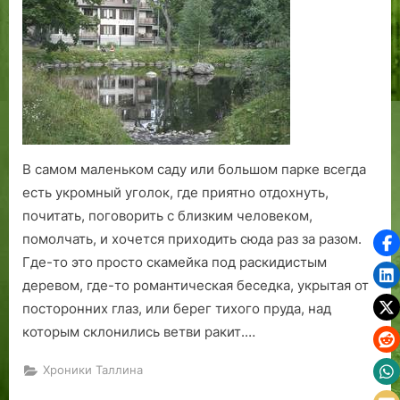
живя,
Мы
времени
не
знаем…»
В самом маленьком саду или большом парке всегда
есть укромный уголок, где приятно отдохнуть,
почитать, поговорить с близким человеком,
помолчать, и хочется приходить сюда раз за разом.
Где-то это просто скамейка под раскидистым
деревом, где-то романтическая беседка, укрытая от
посторонних глаз, или берег тихого пруда, над
которым склонились ветви ракит.…
Хроники Таллина