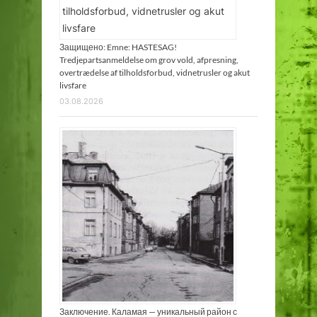
Защищено: Emne: HASTESAG!
Tredjepartsanmeldelse om grov vold, afpresning,
overtrædelse af tilholdsforbud, vidnetrusler og akut
livsfare
03.08.2026
Заключение. Каламая — уникальный район с