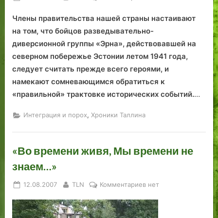
on
записи
Члены правительства нашей страны настаивают
«Эрна»
в
на том, что бойцов разведывательно-
Доме
диверсионной группы «Эрна», действовавшей на
Стенбока
северном побережье Эстонии летом 1941 года,
следует считать прежде всего героями, и
намекают сомневающимся обратиться к
«правильной» трактовке исторических событий.
…
,
Интеграция и порох
Хроники Таллина
«Во времени живя, Мы времени не
знаем…»
Posted
By
к
12.08.2007
TLN
Комментариев
нет
on
записи
«Во
времени