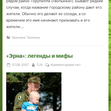
рядом район Торупилли («волынка»). Бывают редкие
случаи, когда название городскому району дают его
жители. Обычно это делают их соседи, а со
временем это имя начинают признавать и его
жители.…
Хроники Таллина
«Эрна»: легенды и мифы
Posted
By
к
07.08.2007
TLN
Комментариев
нет
on
записи
«Эрна»:
легенды
и
мифы