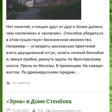
Нет понятий, стоящих друг от друга более далеко,
чем «величина» и «величие». Способов убедиться
в этом существует бесконечное множество.
Например — уговорить московских приятелей
взять двухдневный отгул, залить полный бензобак
и, минуя пробки, рвануть вдаль по Ярославскому
шоссе. Прочь из Москвы. В провинцию. На северо-
восток. По древнерусским городам.
…
На заметку
«Эрна» в Доме Стенбока
Posted
By
к
15.08.2007
TLN
Комментариев
нет