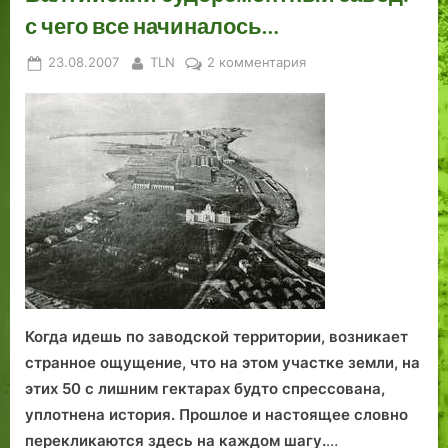
в
к
о
.
о
с чего все начиналось…
о
л
й
Ч
л
п
ю
г
а
ы
Posted
By
к
23.08.2007
TLN
2 комментария
о
ч
а
с
on
записи
л
е
в
т
Балтийский
а
н
а
ь
судоремонтный
г
и
н
В
завод:
а
я
и
т
с
ю
м
о
чего
щ
и
р
все
и
л
а
начиналось…
й
и
я
ц
.
и
о
Когда идешь по заводской территории, возникает
н
странное ощущение, что на этом участке земли, на
е
этих 50 с лишним гектарах будто спрессована,
р
уплотнена история. Прошлое и настоящее словно
о
перекликаются здесь на каждом шагу.
…
в