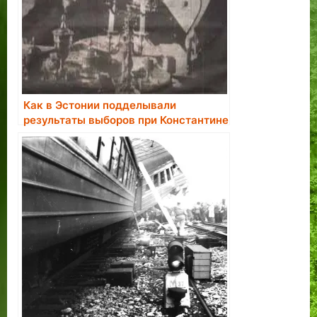
Как в Эстонии подделывали
результаты выборов при Константине
Пятсе.