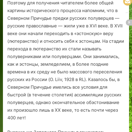
Поэтому для получения читателем более общей
картины исторического процесса напомним, что в
Северном Причудье предки русских полуверцев —
русские православные — жили уже в XVI веке. В XVII
веке они начали переходить в «эстонскую» веру
(лютеранство) и относить себя к эстонцам. На стадии
перехода в лютеранство их стали называть
полуверниками или полуверцами. Они занимались,
как и эстонцы, земледелием, в более поздние
времена в их среду не было массового переселения
русских из России (O. Liiv, 1928 в RL). Казалось бы, в
Северном Причудье имелись все условия для
быстрой (в течение столетия) ассимиляции русских
полуверцев, однако окончательное обэстонивание
их произошло лишь в XX веке, то есть почти через
400 лет!