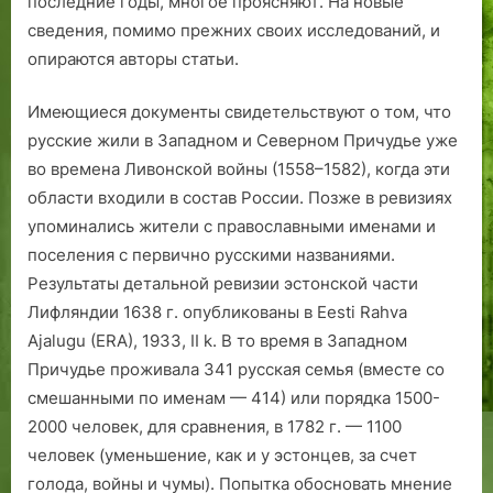
последние годы, многое проясняют. На новые
»
х
»
сведения, помимо прежних своих исследований, и
…
о
…
опираются авторы статьи.
д
к
Имеющиеся документы свидетельствуют о том, что
и
русские жили в Западном и Северном Причудье уже
К
во времена Ливонской войны (1558–1582), когда эти
а
области входили в состав России. Позже в ревизиях
л
а
упоминались жители с православными именами и
м
поселения с первично русскими названиями.
а
Результаты детальной ревизии эстонской части
я.
Лифляндии 1638 г. опубликованы в Eesti Rahva
Ajalugu (ERA), 1933, II k. В то время в Западном
Причудье проживала 341 русская семья (вместе со
смешанными по именам — 414) или порядка 1500-
2000 человек, для сравнения, в 1782 г. — 1100
человек (уменьшение, как и у эстонцев, за счет
голода, войны и чумы). Попытка обосновать мнение