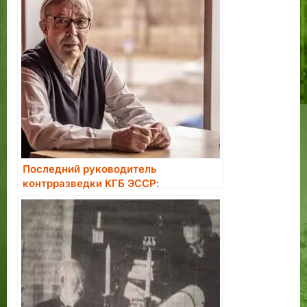
Последний руководитель
контрразведки КГБ ЭССР:
большинство завербованных в
агенты считали это большой честью