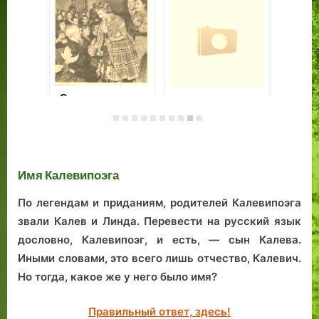
Первый
«С
широкополосный
тр
возбудитель
Ха
Тайна виллы.
изобрели в
ст
Таллине, ещё в
Ми
Имя Калевипоэга
1973 году.
По легендам и приданиям, родителей Калевипоэга
звали Калев и Линда. Перевести на русский язык
дословно, Калевипоэг, и есть, — сын Калева.
Иными словами, это всего лишь отчество, Калевич.
Но тогда, какое же у него было имя?
Правильный ответ, здесь!