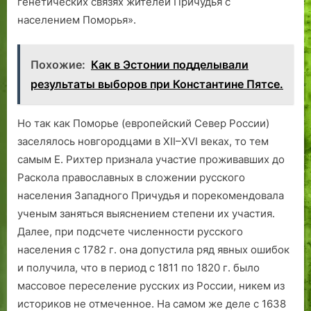
генетических связях жителей Причудья с
населением Поморья».
Похожие:
Как в Эстонии подделывали
результаты выборов при Константине Пятсе.
Но так как Поморье (европейский Север России)
заселялось новгородцами в XII–XVI веках, то тем
самым Е. Рихтер признала участие проживавших до
Раскола православных в сложении русского
населения Западного Причудья и порекомендовала
ученым заняться выяснением степени их участия.
Далее, при подсчете численности русского
населения с 1782 г. она допустила ряд явных ошибок
и получила, что в период с 1811 по 1820 г. было
массовое переселение русских из России, никем из
историков не отмеченное. На самом же деле с 1638