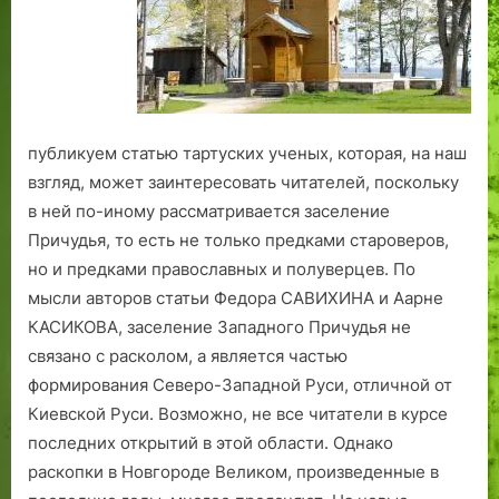
ы
а
р
м
ж
б
ы
»
щ
и
1
о
ы
»
и
е
о
9
к,
л
и
«
н
р
4
—
о
«
т
н
г
4
а
г
т
о
ы
е
г
р
о
о
публикуем статью тартуских ученых, которая, на наш
л
й
о
х
Р
л
взгляд, может заинтересовать читателей, поскольку
с
и
д
е
е
с
в ней по-иному рассматривается заселение
т
з
а
о
в
т
а
з
.
л
е
а
Причудья, то есть не только предками староверов,
я
а
о
л
я
но и предками православных и полуверцев. По
М
б
ги
я
М
мысли авторов статьи Федора САВИХИНА и Аарне
а
в
ч
а
КАСИКОВА, заселение Западного Причудья не
р
е
е
р
связано с расколом, а является частью
г
н
с
г
формирования Северо-Западной Руси, отличной от
а
и
к
а
Киевской Руси. Возможно, не все читатели в курсе
р
я
и
р
последних открытий в этой области. Однако
и
е
и
т
н
т
раскопки в Новгороде Великом, произведенные в
а
а
а