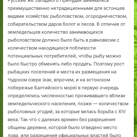
Русские же Западного Причудья занимались
преимущественно нетрадиционными для эстонцев
видами хозяйства: рыболовством, огородничеством,
собирательством даров болот и лесов. В отличие от
земледельцев количество занимающихся
рыболовством должно было быть в равновесии с
количеством находящихся поблизости
потенциальных потребителей, чтобы рыбу можно
было быстро обменять либо продать. Поэтому рост
рыбацких поселений и места их размещения на
Чудском озере (как, впрочем, и на эстонском
побережье Балтийского моря) в первую очередь
определялись численностью проживавшего вблизи
земледельческого населения, позже — количеством
рыболовных угодий, за которые велась борьба с XIV
века. Так что с далеких времен без разрешения
общины деревни, которой было отведено место
лова, или разрешения официальных властей было