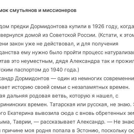
мок смутьянов и миссионеров
дом предки Дормидонтова купили в 1926 году, когд
вернулся домой из Советской России. (Кстати, к это
ни закон уже не дейст­вовал, и для получения
данства ему нужно было пройти процесс натурализа
тав это неумест­ным, дядя Александра так и прожил
ским паспортом до 1940 года.)
сандр Дормидонтов — один из немногих современни
знает историю своей семьи с незапамятных времен.
я дальняя родовая ветвь, которую я нашел, с
рининских времен. Татарская или русская, не знаю.
ого Екатерина вывозила сюда с вновь обретенных з
ыма, Таврии, — рассказывает Александр. — Не знаю
й причине моя родня попала в Эстонию, поскольку с