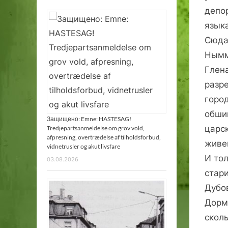
депо
языка
Сюда
Нымме
Глена
разре
город
обши
Защищено: Emne: HASTESAG!
царск
Tredjepartsanmeldelse om grov vold,
afpresning, overtrædelse af tilholdsforbud,
живе
vidnetrusler og akut livsfare
И то
03.08.2026
стар
Дубо
Дорми
сколь