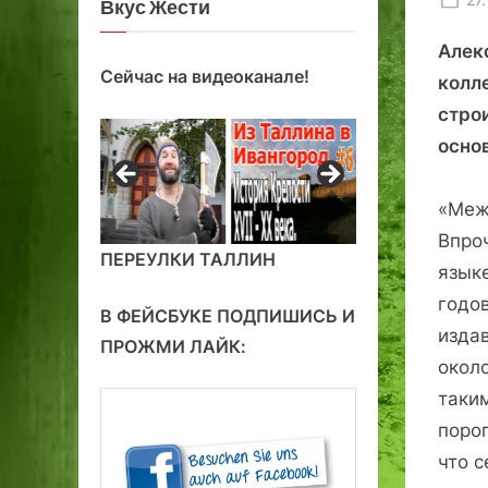
Вкус Жести
on
Алек
Сейчас на видеоканале!
колл
строи
основ
«Меж
Впроч
ПЕРЕУЛКИ ТАЛЛИН
языке
годов
В ФЕЙСБУКЕ ПОДПИШИСЬ И
издав
ПРОЖМИ ЛАЙК:
около
таки
порог
что 