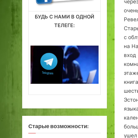
через
очен
БУДЬ С НАМИ В ОДНОЙ
Реве
ТЕЛЕГЕ:
Стар
с об
на Н
вход 
комн
этаж
книга
шесть
Эсто
язык
кален
Старые возможности:
больш
ушел 