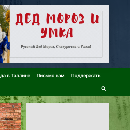
ида в Таллине
Письмо нам
Поддержать
Toggle
search
form