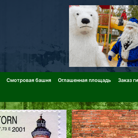
ллин: Переулки Городских Легенд
лин: Застывшее Время-|-
Смотровая башня
Оглашенная площадь
Заказ г