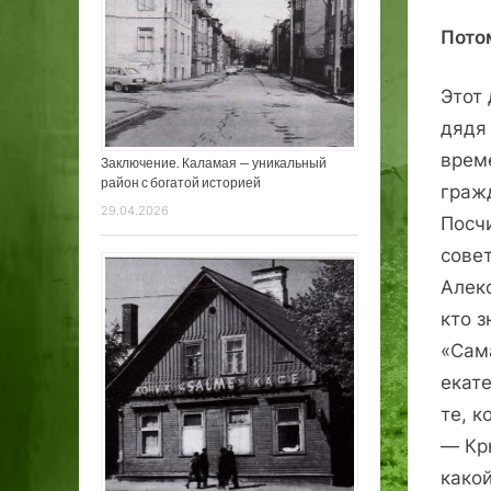
Пото
Этот 
дядя 
време
Заключение. Каламая — уникальный
район с богатой историей
граж
29.04.2026
Посчи
совет
Алек
кто 
«Сама
екате
те, к
— Кр
како