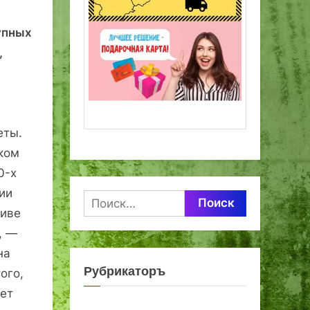
упных
,
еты.
ском
0-х
ии
Найти:
хиве
, —
на
Рубрикаторъ
ого,
лет