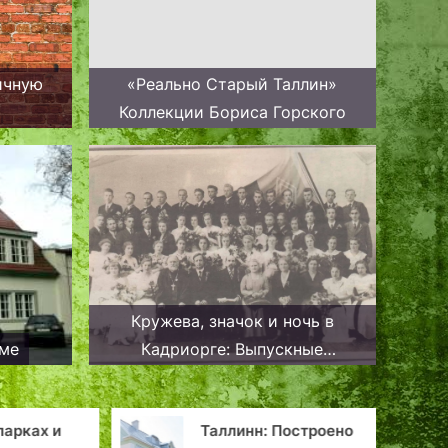
ичную
«Реально Старый Таллин»
Коллекции Бориса Горского
Кружева, значок и ночь в
мме
Кадриорге: Выпускные
довоенного Таллинна
парках и
Таллинн: Построено