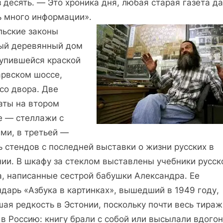
 десять. — Это хроника дня, любая старая газета д
ь много информации».
льские законы
ый деревянный дом
лупившейся краской
арвском шоссе,
со двора. Две
аты на втором
е — стеллажи с
ми, в третьей —
 стендов с последней выставки о жизни русских в
нии. В шкафу за стеклом выставлены учебники русск
а, написанные сестрой бабушки Александра. Ее
дарь «Азбука в картинках», вышедший в 1949 году,
ая редкость в Эстонии, поскольку почти весь тираж
в Россию: книгу брали с собой или высылали вдогон