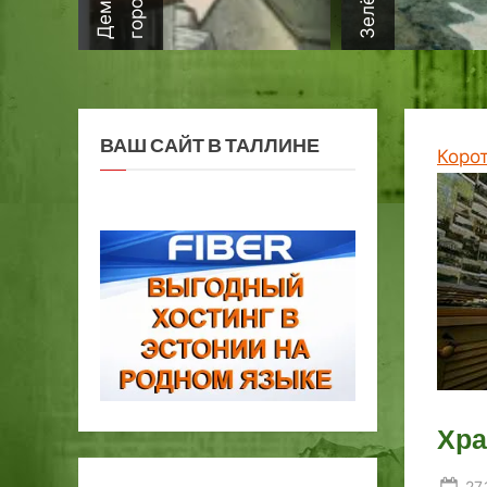
ВАШ САЙТ В ТАЛЛИНЕ
Коро
Хра
Po
27