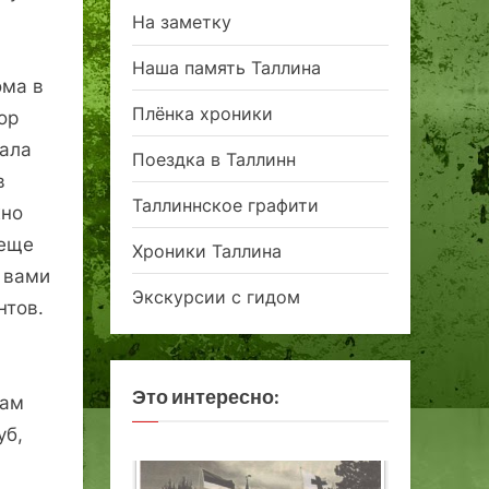
На заметку
Наша память Таллина
ома в
Плёнка хроники
ор
дала
Поездка в Таллинн
в
Таллиннское графити
жно
 еще
Хроники Таллина
с вами
Экскурсии с гидом
нтов.
Это интересно:
вам
уб,