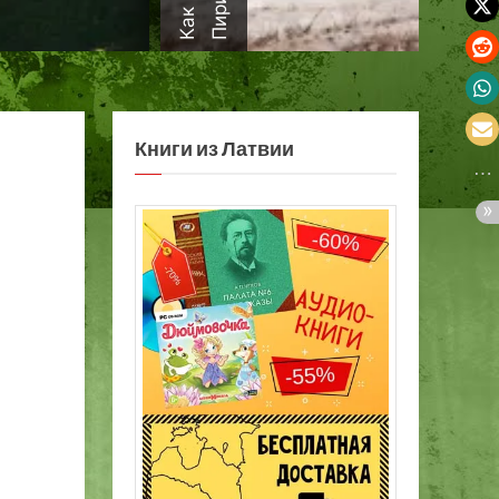
а
Книги из Латвии