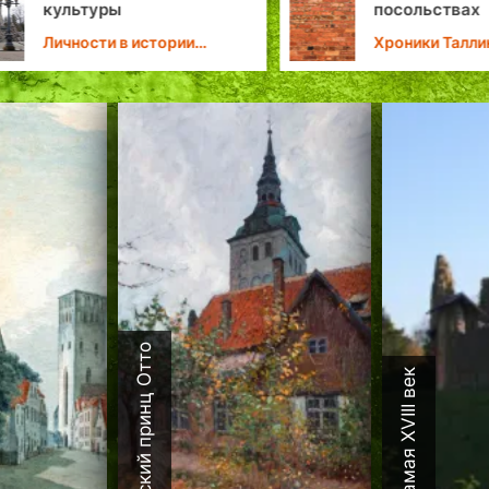
культуры
посольствах
Личности в истории
Хроники Талли
Таллина
Датский принц Отто
Каламая XVIII век