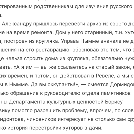
ртированным родственникам для изучения русского
.
 Александру пришлось перевезти архив из своего д
 на время ремонта. Дом у него старинный, т.н. хут
, построен из кругляка. Управа Нымме вначале не 
шения на его реставрацию, обосновав это тем, что 
е нельзя строить дома из кругляка, обязательно ну
вать. «А я им — вы же ссылаетесь на старый закон,
их времен, и потом, он действовал в Ревеле, а мы 
м в Нымме. Да вы оккупанты!», — смеется Дормидо
лько обращение к руководителю отдела памятников
ины Департамента культурных ценностей Борису
вику помогло разрешить проблему, впрочем, по сло
донтова, чиновников интересует не столько сам ср
ко история перестройки хуторов в дачи.