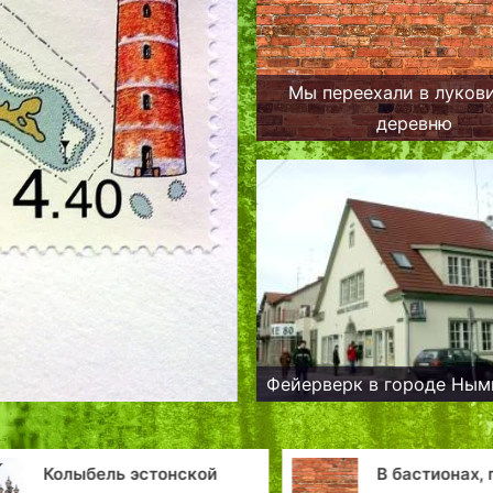
Мы переехали в луков
деревню
Фейерверк в городе Ны
Колыбель эстонской
В бастионах, 