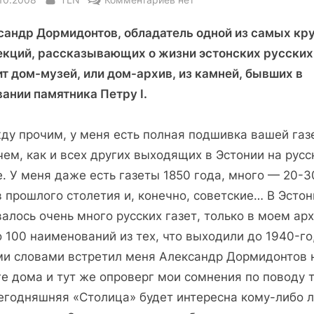
записи
сандр Дормидонтов, обладатель одной из самых кр
Хранитель
рaусского
екций, рассказывающих о жизни эстонских русских
духа
т дом-музей, или дом-архив, из камней, бывших в
в
ании памятника Петру I.
Эстонии
ду прочим, у меня есть полная подшивка вашей газ
ем, как и всех других выходящих в Эстонии на рус
. У меня даже есть газеты 1850 года, много — 20-3
 прошлого столетия и, конечно, советские… В Эстон
алось очень много русских газет, только в моем ар
 100 наименований из тех, что выходили до 1940-го
ми словами встретил меня Александр Дормидонтов 
е дома и тут же опроверг мои сомнения по поводу т
сегодняшняя «Столица» будет интересна кому-либо 