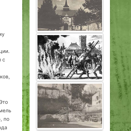
а
му
ции.
 с
ков,
 Это
емель
, по
юда