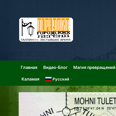
Skip
to
content
Та
Тал
Главная
Видео-Блог
Магия превращений
Каламая
Русский
▼