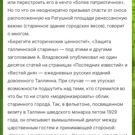
или перестроить его в нечто «более патриотичное».
Но то что он неоднократно призывал спасти от сноса
расположенную на Ратушной площади ренессансную
важню (старинное здание городских весов), говорит
о многом.
«Берегите исторические ценности!», «Защита
таллиннской старины» — под этими и другими
заголовками А. Владовский опубли­ковал не один
десяток статей на страницах «Последних известий» и
«Вестей дня» — ежедневных русских изданий
довоенного Таллинна. При случае — не упускал
возможности подшутить над теми, кто стремился во
что бы то ни стало «модернизировать» облик
старинного города. Так, в фельетоне, посвященном
визиту в Таллинн шведского монарха летом 1929
года, он описывает вымышленный диалог между
царственным гостем и принимающей стороной: