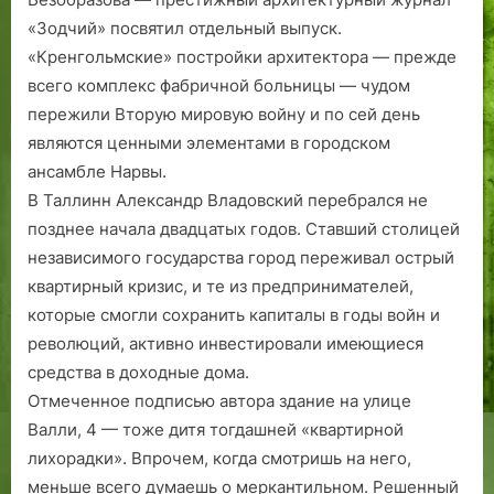
«Зодчий» посвятил отдельный выпуск.
«Кренгольмские» постройки архитектора — прежде
всего комп­лекс фабричной больницы — чудом
пережили Вторую мировую войну и по сей день
являются ценными элементами в городском
ансамбле Нарвы.
В Таллинн Александр Владовский перебрался не
позднее начала двадцатых годов. Ставший столицей
независимого государства город переживал острый
квартирный кризис, и те из предпринимателей,
которые смогли сохранить капиталы в годы войн и
революций, активно инвестировали имеющиеся
средства в доходные дома.
Отмеченное подписью автора здание на улице
Валли, 4 — тоже дитя тогдашней «квартирной
лихорадки». Впрочем, когда смотришь на него,
меньше всего думаешь о меркантильном. Решенный