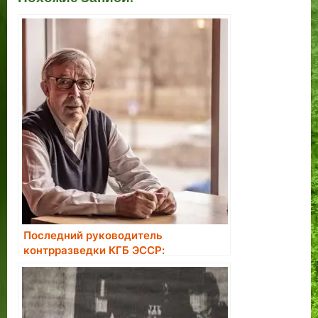
Последний руководитель
контрразведки КГБ ЭССР:
большинство завербованных в
агенты считали это большой честью