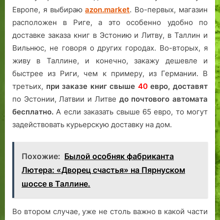
Европе, я выбираю
azon.market
. Во-первых, магазин
расположен в Риге, а это особенно удобно по
доставке заказа книг в Эстонию и Литву, в Таллин и
Вильнюс, не говоря о других городах. Во-вторых, я
живу в Таллине, и конечно, закажу дешевле и
быстрее из Риги, чем к примеру, из Германии. В
третьих,
при заказе книг свыше
40
евро,
доставят
по Эстонии, Латвии и Литве
до почтового автомата
бесплатно.
А если заказать свыше 65 евро, то могут
задействовать курьерскую доставку на дом.
Похожие:
Былой особняк фабриканта
Лютера: «Дворец счастья» на Пярнуском
шоссе в Таллине.
Во втором случае, уже не столь важно в какой части