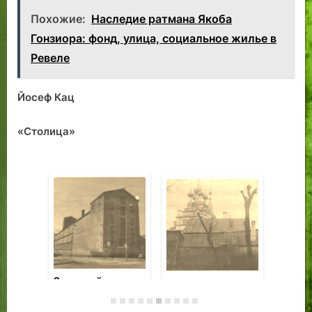
Похожие:
Наследие ратмана Якоба
Гонзиора: фонд, улица, социальное жилье в
Ревеле
Йосеф Кац
«Столица»
Зерновой
Трамвай
Но
элеватор в
«Воспоминание»:
др
квартале
Гонсиори, улица
ше