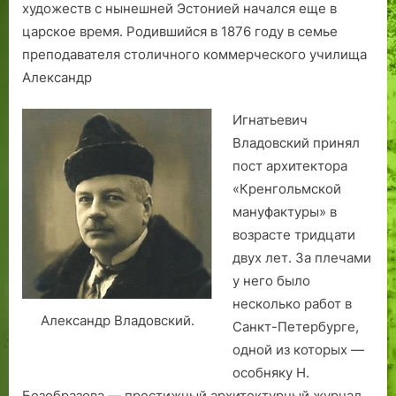
у
.
у
художеств с нынешней Эстонией начался еще в
г
с
царское время. Родившийся в 1876 году в семье
л
н
преподавателя столичного коммерческого училища
у
ы
Александр
у
н
л
е
Игнатьевич
и
ш
Владовский принял
ц
н
пост архитектора
ы
е
«Кренгольмской
П
г
и
о
мануфактуры» в
к
T
возрасте тридцати
к
L
двух лет. За плечами
Ü
у него было
несколько работ в
Александр Владовский.
Санкт-Петербурге,
одной из которых —
особняку Н.
Безобразова — престижный архитектурный журнал