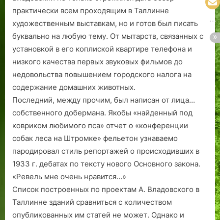
практически всем проходящим в Таллинне
художественным выставкам, но и готов был писать
буквально на любую тему. От мытарств, связанных с
установкой в его коплиской квартире телефона и
низкого качества первых звуковых фильмов до
недовольства повышением городского налога на
содержание домашних животных.
Последний, между прочим, был написан от лица…
собственного добермана. Якобы «найденный под
ковриком любимого пса» отчет о «конференции
собак леса на Штромке» фельетон узнаваемо
пародировал стиль репортажей о происходивших в
1933 г. дебатах по тексту нового Основного закона.
«Ревель мне очень нравится…»
Список построенных по проектам А. Владовского в
Таллинне зданий сравниться с количеством
опубликованных им статей не может. Однако и