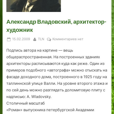
с
т
г
о
т
а
с
а
а
с
н
о
б
е
н
в
ы
и
д
е
т
о
о
Александр Владовский, архитектор-
:
ц
а
д
о
в
б
«
.
и
м
ы
о
художник
Г
Ч
т
:
й
ж
Posted
By
к
15.02.2009
TLN
Комментариев
нет
а
а
е
с
л
д
on
записи
з
с
л
т
а
е
Подпись автора на картине — вещь
Александр
е
т
ь
а
д
н
Владовский,
общераспространенная. На постро­енных зданиях
т
ь
р
и
архитектор-
н
Ч
е
я
архитекторы расписываются куда как реже. Один из
художник
ы
е
й
»
примеров подобного «автографа» можно отыскать на
й
т
ш
фасаде доходного дома, построенного в 1925 году на
д
в
и
таллиннской улице Валли. На уровне второго этажа и
о
ё
й
по сей день можно разглядеть доломитовую плиту с
м
р
к
надписью: A. Wladovsky.
»
т
о
Столичный масштаб
н
а
р
«Роман» выпускника петербургской Академии
а
я
п