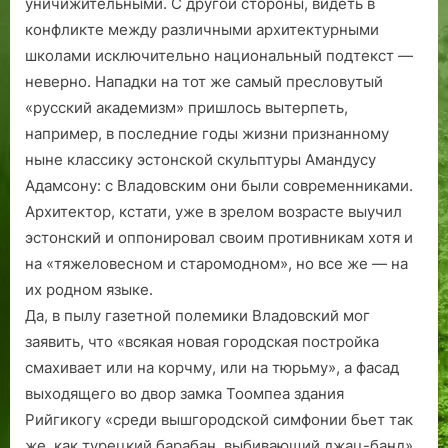
уничижительными. С другой стороны, видеть в
конфликте между различными архитектурными
школами исключительно национальный подтекст —
неверно. Нападки на тот же самый пресловутый
«русский академизм» пришлось вытерпеть,
например, в последние годы жизни признанному
ныне классику эстонской скульптуры Амандусу
Адамсону: с Владовским они были современниками.
Архитектор, кстати, уже в зрелом возрасте выучил
эстонский и оппонировал своим противникам хотя и
на «тяжеловесном и старомодном», но все же — на
их родном языке.
Да, в пылу газетной полемики Владовский мог
заявить, что «всякая новая городская постройка
смахивает или на корчму, или на тюрьму», а фасад
выходящего во двор замка Тоомпеа здания
Рийгикогу «среди вышгородской симфонии бьет так
же, как турецкий барабан, выбивающий джац-банд».