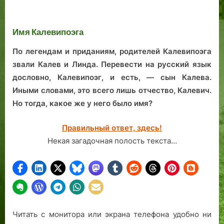
Ротерманна в
имени
ар
Таллине:
таллиннского
не
возрожденный
Имя Калевипоэга
филантропа
ул
шедевр
Та
промышленной
По легендам и приданиям, родителей Калевипоэга
архитектуры
звали Калев и Линда. Перевести на русский язык
дословно, Калевипоэг, и есть, — сын Калева.
Иными словами, это всего лишь отчество, Калевич.
Но тогда, какое же у него было имя?
Правильный ответ, здесь!
Некая загадочная полость текста…
Читать с монитора или экрана телефона удобно ни