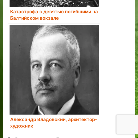
Катастрофа с девятью погибшими на
Балтийском вокзале
Александр Владовский, архитектор-
художник