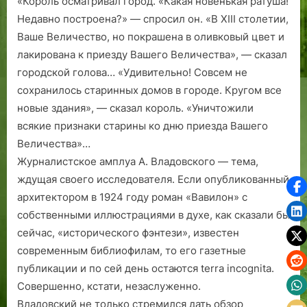
«Король осматривал город. «Какая новенькая ратуша!
Недавно построена?» — спросил он. «В XIII столетии,
Ваше Величество, но покрашена в оливковый цвет и
лакирована к приезду Вашего Величества», — сказал
городской голова… «Удивительно! Совсем не
сохранилось старинных домов в городе. Кругом все
новые здания», — сказал король. «Уничтожили
всякие признаки старины ко дню приезда Вашего
Величества»…
Журналистское амплуа А. Владовского — тема,
ждущая своего исследователя. Если опубликованный
архитектором в 1924 году роман «Вавилон» с
собственными иллюстрациями в духе, как сказали бы
сейчас, «исторического фэнтези», известен
современным библиофилам, то его газетные
публикации и по сей день остаются terra incognita.
Совершенно, кстати, незаслуженно.
Владовский не только стремился дать обзор