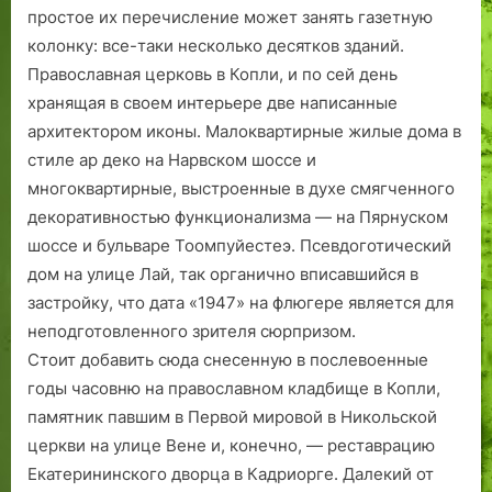
простое их перечисление может занять газетную
колонку: все-таки несколько десятков зданий.
Православная церковь в Копли, и по сей день
хранящая в своем интерьере две написанные
архитектором иконы. Малоквартирные жилые дома в
стиле ар деко на Нарвском шоссе и
многоквартирные, выстроенные в духе смягченного
декоративностью функционализма — на Пярнуском
шоссе и бульваре Тоомпуйестеэ. Псевдоготический
дом на улице Лай, так органично вписавшийся в
застройку, что дата «1947» на флюгере является для
неподготовленного зрителя сюрпризом.
Стоит добавить сюда снесенную в послевоенные
годы часовню на православном кладбище в Копли,
памятник павшим в Первой мировой в Никольской
церкви на улице Вене и, конечно, — реставрацию
Екатерининского дворца в Кадриорге. Далекий от