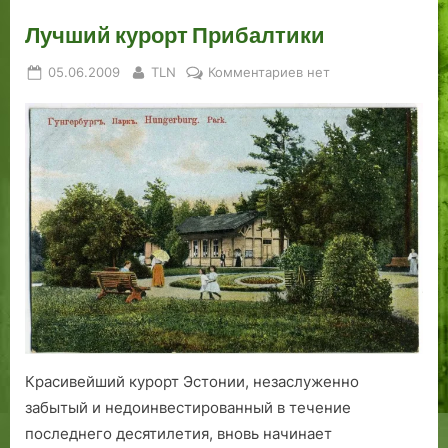
Лучший курорт Прибалтики
Posted
By
к
05.06.2009
TLN
Комментариев
нет
on
записи
Лучший
курорт
Прибалтики
Красивейший курорт Эстонии, незаслуженно
забытый и недоинвестированный в течение
последнего десятилетия, вновь начинает