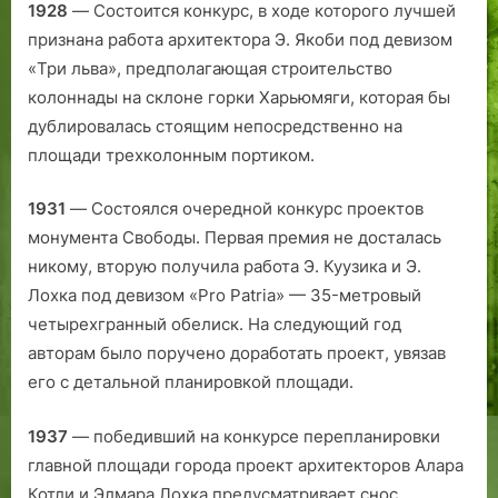
1928
— Состоится конкурс, в ходе которого лучшей
л
признана работа архитектора Э. Якоби под девизом
е
«Три льва», предполагающая строительство
я
колоннады на склоне горки Харьюмяги, которая бы
м
…
дублировалась стоящим непосредственно на
»
площади трехколонным портиком.
1931
— Состоялся очередной конкурс проектов
монумента Свободы. Первая премия не досталась
никому, вторую получила работа Э. Куузика и Э.
Лохка под девизом «Pro Patria» — 35-метровый
четырехгранный обелиск. На следующий год
авторам было поручено доработать проект, увязав
его с детальной планировкой площади.
1937
— победивший на конкурсе перепланировки
главной площади города проект архитекторов Алара
Котли и Элмара Лохка предусматри­вает снос