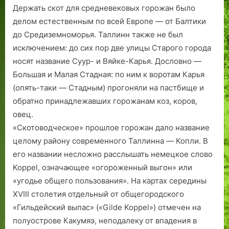
Держать скот для средневековых горожан было
делом естественным по всей Европе — от Балтики
до Средиземноморья. Таллинн также не был
исключением: до сих пор две улицы Старого города
носят название Суур- и Вяйке-Карья. Дословно —
Большая и Малая Стадная: по ним к воротам Карья
(опять-таки — Стадным) прогоняли на пастбище и
обратно принадлежавших горожанам коз, коров,
овец.
«Скотоводческое» прошлое горожан дало название
целому району современного Таллинна — Копли. В
его названии несложно расслышать немецкое слово
Koppel, означающее «огороженный выгон» или
«угодье общего пользования». На картах середины
XVIII столетия отдельный от общегородского
«Гильдейский выпас» («Gilde Koppel») отмечен на
полуострове Какумяэ, неподалеку от впадения в