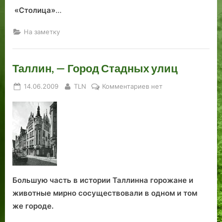
«Столица»
…
На заметку
Таллин, — Город Стадных улиц
Posted
By
к
14.06.2009
TLN
Комментариев
нет
on
записи
Таллин,
—
Город
Стадных
улиц
Большую часть в истории Таллинна горожане и
животные мирно сосуществовали в одном и том
же городе.