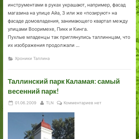
инструментами в руках украшают, например, фасад
магазина на улице Айа, 3 или же «позируют» на
фасаде домовладения, занимающего квартал между
улицами Вооримехе, Пикк и Кинга.
Пухлые младенцы так приглянулись таллиннцам, что
их изображения продолжали …
Хроники Таллина
Таллинский парк Каламая: самый
весенний парк!
Posted
By
к
01.06.2009
TLN
Комментариев
нет
on
записи
Таллинский
парк
Каламая:
самый