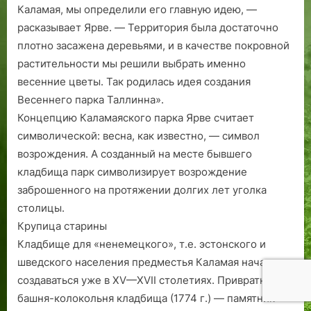
Каламая, мы определили его главную идею, —
расказывает Ярве. — Территория была достаточно
плотно засажена деревьями, и в качестве покровной
растительности мы решили выбрать именно
весенние цветы. Так родилась идея создания
Весеннего парка Таллинна».
Концепцию Каламаяского парка Ярве считает
символической: весна, как известно, — символ
возрождения. А созданный на месте бывшего
кладбища парк символизирует возрождение
заброшенного на протяжении долгих лет уголка
столицы.
Крупица старины
Кладбище для «ненемецкого», т.е. эстонского и
шведского населения предместья Каламая начало
создаваться уже в XV—XVII столетиях. Привратная
башня-колокольня кладбища (1774 г.) — памятник