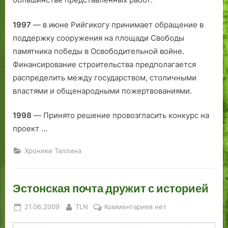
1997
— в июне Рийгикогу принимает обращение в
поддержку сооружения на площади Свободы
памятника победы в Освободительной войне.
Финансирование строительства предполагается
распределить между государством, столичными
властями и общенародными пожертвованиями.
1998
— Принято решение провозгласить конкурс на
проект …
Хроники Таллина
Эстонская почта дружит с историей
Posted
By
к
21.06.2009
TLN
Комментариев
нет
on
записи