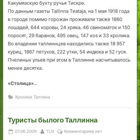
Какумяэскую бухту ручья Тискре.
По данным газеты Tallinna Teataja, на 1 мая 1918 года
в городе помимо горожан проживали также 1860
лошадей, 644 коровы, 24 хряка, 46 свиноматок и 150
поросят, 29 баранов, 495 овец, 147 коз и 33 кролика.
Во владении таллиннцев находились также 18 957
куриц, 1867 петухов, 222 утки, 54 индюка и 52 гуся.
Пчелиных ульев при этом в Таллинне насчитывалось
менее десятка.
«Столица»
…
Хроники Таллина
Туристы былого Таллинна
Posted
By
к
07.06.2009
TLN
Комментариев
нет
on
записи