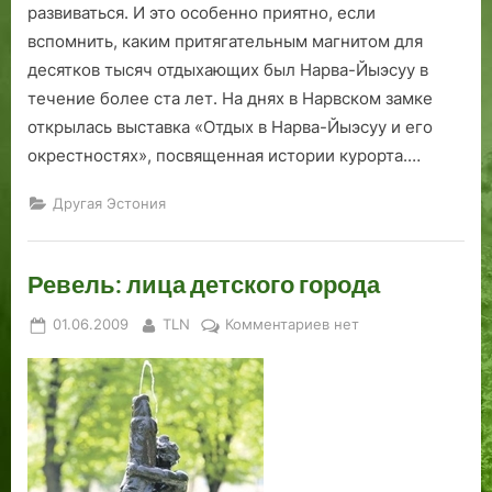
развиваться. И это особенно приятно, если
вспомнить, каким притягательным магнитом для
десятков тысяч отдыхающих был Нарва-Йыэсуу в
течение более ста лет. На днях в Нарвском замке
открылась выставка «Отдых в Нарва-Йыэсуу и его
окрестностях», посвященная истории курорта.…
Другая Эстония
Ревель: лица детского города
Posted
By
к
01.06.2009
TLN
Комментариев
нет
on
записи
Ревель:
лица
детского
города