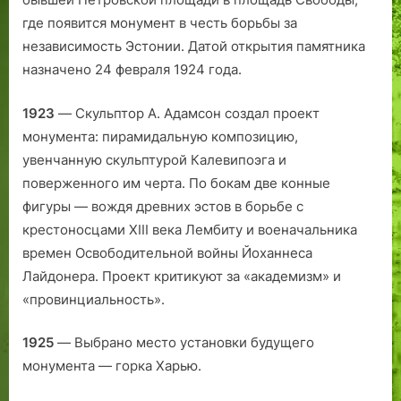
е
о
И
л
л
где появится монумент в честь борьбы за
,
г
в
и
я
независимость Эстонии. Датой открытия памятника
к
о
а
2
ю
у
«
н
0
т
назначено 24 февраля 1924 года.
л
О
г
л
с
ь
к
о
е
е
1923
— Скульптор А. Адамсон создал проект
т
у
р
т
б
монумента: пирамидальную композицию,
у
н
о
т
е
увенчанную скульптурой Калевипоэга и
р
я
д
о
к
поверженного им черта. По бокам две конные
а
»
а
м
а
фигуры — вождя древних эстов в борьбе с
и
?
у
т
крестоносцами XIII века Лембиту и военачальника
н
#
н
а
времен Освободительной войны Йоханнеса
о
1
а
т
в
з
ь
Лайдонера. Проект критикуют за «академизм» и
ы
а
с
«провинциальность».
е
д
я
л
.
п
1925
— Выбрано место установки будущего
и
о
монумента — горка Харью.
ц
а
а
л