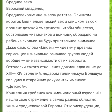
Средние века.
Взрослый младенец
Средневековье «не знало» детства. Слишком
короток был человеческий век и слишком высок
процент детской смертности, чтобы общество,
состоявшее «из монахов и воинов», обращало на
ребенка сколько-нибудь пристальное внимание.
Даже само слово «kinder» — «дети» у древних
германцев изначально означало группу людей
вообще — вне зависимости от их возраста.
Отголоски такого отношения дожили едва ли не до
XIII— XIV столетий: недаром таллиннскую Большую
гильдию в старейших документах именуют
«Детской».
Концепция «ребенок как «миниатюрный взрослый»
нашла свое отражение в самых разных областях
жизни средневековой Европы. От юриспру­денции,