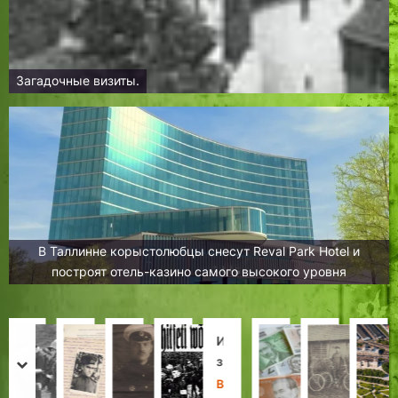
Загадочные визиты.
В Таллинне корыстолюбцы снесут Reval Park Hotel и
построят отель-казино самого высокого уровня
1
С
М
Л
И
Э
2
Б
9
к
о
е
з
т
0
ы
prev
next
2
в
о
й
Т
о
1
л
Х
Л
Д
И
В
Д
Н
Х