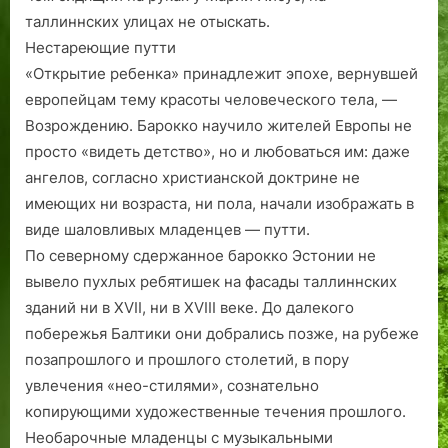
таллиннских улицах не отыскать.
Нестареющие путти
«Открытие ребенка» принадлежит эпохе, вернувшей
европейцам тему красоты человеческого тела, —
Возрождению. Барокко научило жителей Европы не
просто «видеть детство», но и любоваться им: даже
ангелов, согласно христианской доктрине не
имеющих ни возраста, ни пола, начали изображать в
виде шаловливых младенцев — путти.
По северному сдержанное барокко Эстонии не
вывело пухлых ребятишек на фасады таллиннских
зданий ни в XVII, ни в XVIII веке. До далекого
побережья Балтики они добрались позже, на рубеже
позапрошлого и прошлого столетий, в пору
увлечения «нео-стилями», сознательно
копирующими художественные течения прошлого.
Необарочные младенцы с музыкальными