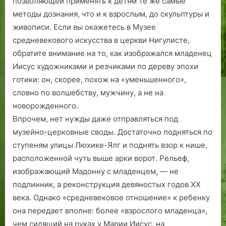
позволяющей применять к детям те же самые
методы дознания, что и к взрослым, до скульптуры и
живописи. Если вы окажетесь в Музее
средневекового искусства в церкви Нигулисте,
обратите внимание на то, как изображался младенец
Иисус художниками и резчиками по дереву эпохи
готики: он, скорее, похож на «уменьшенного»,
словно по волшебству, мужчину, а не на
новорожденного.
Впрочем, нет нужды даже отправляться под
музейно-церковные своды. Достаточно подняться по
ступеням улицы Люхике-Ялг и поднять взор к нише,
расположенной чуть выше арки ворот. Рельеф,
изображающий Мадонну с младенцем, — не
подлинник, а реконструкция девяностых годов ХХ
века. Однако «средневековое отношение» к ребенку
она передает вполне: более «взрослого младенца»,
чем сидящий на руках у Марии Иисус, на