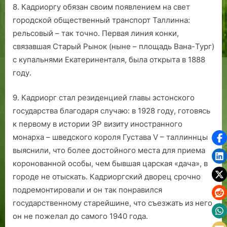
8. Кадриоргу обязан своим появлением на свет
городской общественный транспорт Таллинна:
рельсовый – так точно. Первая линия конки,
связавшая Старый Рынок (ныне – площадь Вана-Тург)
с купальнями Екатериненталя, была открыта в 1888
году.
9. Кадриорг стал резиденцией главы эстонского
государства благодаря случаю: в 1928 году, готовясь
к первому в истории ЭР визиту иностранного
монарха – шведского короля Густава V – таллиннцы
выяснили, что более достойного места для приема
коронованной особы, чем бывшая царская «дача», в
городе не отыскать. Кадриоргский дворец срочно
подремонтировали и он так понравился
государственному старейшине, что съезжать из него
он не пожелал до самого 1940 года.