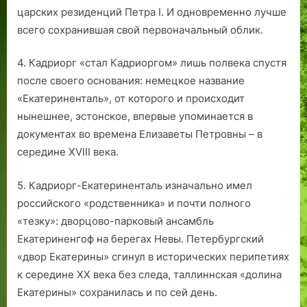
царских резиденций Петра I. И одновременно лучше
всего сохранившая свой первоначальный облик.
4. Кадриорг «стал Кадриоргом» лишь полвека спустя
после своего основания: немецкое название
«Екатериненталь», от которого и происходит
нынешнее, эстонское, впервые упоминается в
документах во времена Елизаветы Петровны – в
середине XVIII века.
5. Кадриорг-Екатериненталь изначально имел
российского «родственника» и почти полного
«тезку»: дворцово-парковый ансамбль
Екатериненгоф на берегах Невы. Петербургский
«двор Екатерины» сгинул в исторических перипетиях
к середине ХХ века без следа, таллиннская «долина
Екатерины» сохранилась и по сей день.