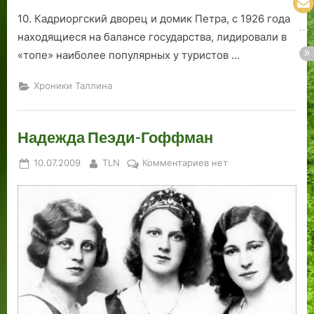
10. Кадриоргский дворец и домик Петра, с 1926 года
находящиеся на балансе государства, лидировали в
«топе» наиболее популярных у туристов …
Хроники Таллина
Надежда Пеэди-Гоффман
Posted
By
к
10.07.2009
TLN
Комментариев
нет
on
записи
Надежда
Пеэди-
Гоффман