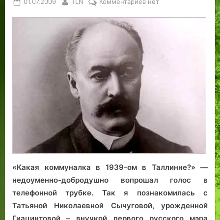
Posted
By
к
01.07.2009
TLN
Комментариев
нет
on
записи
Последние
из
ревельских
могикан
«Какая коммуналка в 1939-ом в Таллинне?» —
недоуменно-добродушно вопрошал голос в
телефонной трубке. Так я познакомилась с
Татьяной Николаевной Сычуговой, урожденной
Гиацинтовой – внучкой первого русского мэра