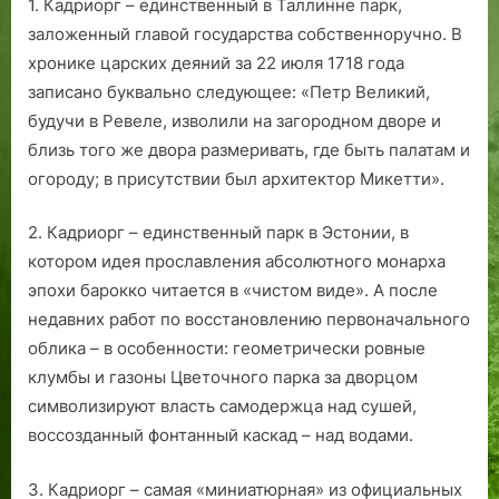
1. Кадриорг – единственный в Таллинне парк,
2
н
заложенный главой государства собственноручно. В
4
п
г
о
хронике царских деяний за 22 июля 1718 года
о
к
записано буквально следующее: «Петр Великий,
д
о
будучи в Ревеле, изволили на загородном дворе и
.
р
близь того же двора размеривать, где быть палатам и
я
огороду; в присутствии был архитектор Микетти».
л
и
2. Кадриорг – единственный парк в Эстонии, в
котором идея прославления абсолютного монарха
эпохи барокко читается в «чистом виде». А после
недавних работ по восстановлению первоначального
облика – в особенности: геометрически ровные
клумбы и газоны Цветочного парка за дворцом
символизируют власть самодержца над сушей,
воссозданный фонтанный каскад – над водами.
3. Кадриорг – самая «миниатюрная» из официальных