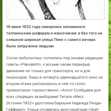
19 июня 1932 года наверняка запомнился
таллиннским шоферам и извозчикам: и без того не
слишком широкая улица Пикк с самого вечера
была запружена людьми.
Сотни любопытных толпились под окнами редакции
газеты «Päevaleht», к восьми часам перекрыв
движение не только для транспорта, но и для
пешеходов. Лишь в четверть одиннадцатого окно на
втором этаже распахнулось и чей-то голос
провозгласил торжественно: «Алло! Сообщаем для
всех следящих за выборами! Титула «Мисс
Эстония-1932» удостоена барышня Надежда Пеэди-
Гоффман!». Улица отозвалась многократным «Ура!»