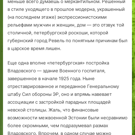
меньше всего думаешь о меркантильном. Решенный
в стиле уходящего в прошлое модерна, украшенный
(на последнем этаже) экспрессионистскими
рельефами мужчин и женщин, дом — это отзвук той
столичной, петербургской роскоши, которой
губернский город Ревель по понятным причинам был
в царское время лишен.
Еще одна вполне «петербургская» постройка
Владовского — здание Военного госпиталя,
завершенное в начале 1925 года. Ныне
отреставрированное и переданное Генеральному
штабу Сил обороны ЭР, оно и впрямь навевает
ассоциации с застройкой парадных площадей
невской столицы. Жаль, что финансовые
возможности межвоенной Эстонии были несравнимо
более скромными, чем подразуме­вал размах
Владовского. Впрочем, в одном случае можно