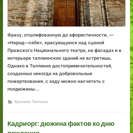
о
с
к
т
у
о
л
в
ь
»
Фразу, отшлифованную до афористичности, —
т
:
«Народ—себе», красующуюся над сценой
у
к
р
а
Пражского Национального театра, на фасадах и в
ы
к
интерьере таллиннских зданий не встретишь.
в
Г
Однако в Таллинне достопримечательностей,
2
у
созданных некогда на добровольные
0
р
пожертвования, с ходу можно насчитать с
2
в
полдюжины.
…
4
и
г
н
Хроники Таллина
о
е
д
к
у
с
Кадриорг: дюжина фактов ко дню
.
п
рождения
Р
а