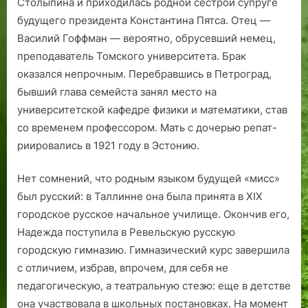
Столыпина и приходилась родной сестрой супруге
будущего президента Константина Пятса. Отец —
Василий Гоффман — вероятно, обрусевший немец,
преподаватель Томского университета. Брак
оказался непрочным. Перебравшись в Петроград,
бывший глава семейста занял место на
университетской кафедре физики и математики, став
со временем профессором. Мать с дочерью репат­
риировались в 1921 году в Эстонию.
Нет сомнений, что родным языком будущей «мисс»
был русский: в Таллинне она была принята в XIX
городское русское начальное училище. Окончив его,
Надежда поступила в Ревельскую русскую
городскую гимназию. Гимназический курс завершила
с отличием, избрав, впрочем, для себя не
педагогическую, а театральную стезю: еще в детстве
она участвовала в школьных постановках. На момент