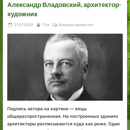
Александр Владовский, архитектор-
художник
Posted
By
к
01.07.2009
TLN
Комментариев
нет
on
записи
Александр
Владовский,
архитектор-
художник
Подпись автора на картине — вещь
общераспространенная. На постро­енных зданиях
архитекторы расписываются куда как реже. Один