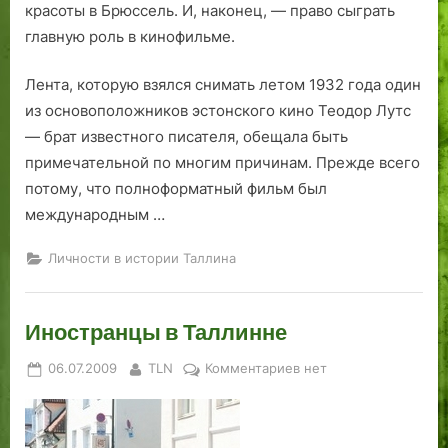
красоты в Брюссель. И, наконец, — право сыграть
главную роль в кинофильме.
Лента, которую взялся снимать летом 1932 года один
из основоположников эстонского кино Теодор Лутс
— брат известного писателя, обещала быть
примечательной по многим причинам. Прежде всего
потому, что полноформатный фильм был
международным …
Личности в истории Таллина
Иностранцы в Таллинне
Posted
By
к
06.07.2009
TLN
Комментариев
нет
on
записи
Иностранцы
в