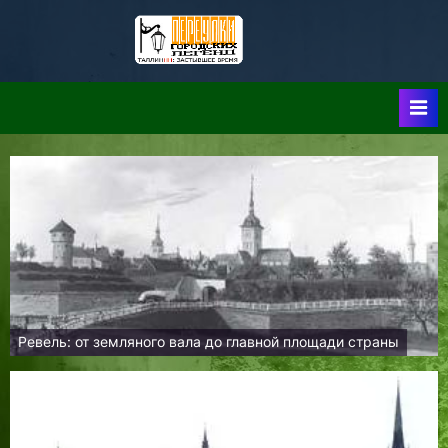
Skip
to
Таллин:
Таллин: Застывшее
content
Время-|-
Переулки
Городских
Легенд
Ревель: от земляного вала до главной площади страны