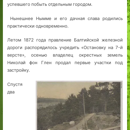
в
е
о
а
успевшего побыть отдельным городом.
Немме
я
т
ш
дачник
н
о
н
Нынешнее Нымме и его дачная слава родились
наш
и
р
и
практически одновременно.
стремится,
я
а
набит
х
я
посылками,
Летом 1872 года правление Балтийской железной
.
н
как
дороги распорядилось учредить «Остановку на 7-й
П
е
воз…»
версте», осенью владелец окрестных земель
р
х
о
о
Николай фон Глен продал первые участки под
д
ч
застройку.
о
е
л
т
Спустя
ж
у
два
е
г
н
а
и
с
е
а
и
т
с
ь