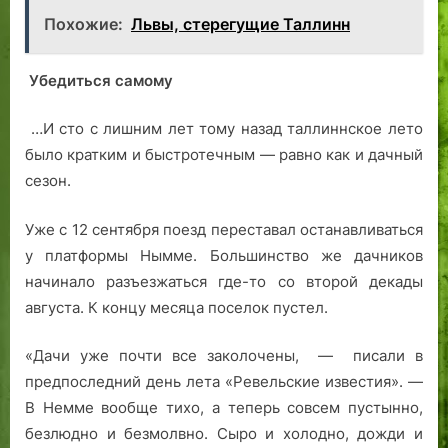
Похожие:
Львы, стерегущие Таллинн
Убедиться самому
…И сто с лишним лет тому назад таллиннское лето
было кратким и быстротечным — равно как и дачный
сезон.
Уже с 12 сентября поезд переставал останавливаться
у платформы Нымме. Большинство же дачников
начинало разъезжаться где-то со второй декады
августа. К концу месяца поселок пустел.
«Дачи уже почти все заколочены, — писали в
предпоследний день лета «Ревельские известия». —
В Немме вообще тихо, а теперь совсем пустынно,
безлюдно и безмолвно. Сыро и холодно, дожди и