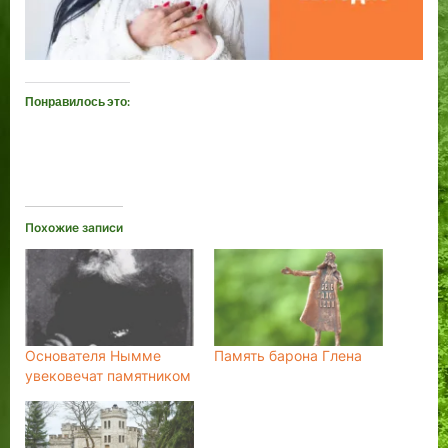
Понравилось это:
Похожие записи
Основателя Нымме
Память барона Глена
увековечат памятником