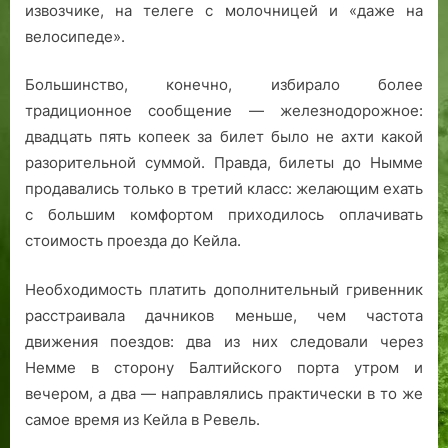
р
извозчике, на телеге с молочницей и «даже на
г
велосипеде».
а
Большинство, конечно, избирало более
традиционное сообщение — железнодорожное:
двадцать пять копеек за билет было не ахти какой
разорительной суммой. Правда, билеты до Нымме
продавались только в третий класс: желающим ехать
с большим комфортом приходилось оплачивать
стоимость проезда до Кейла.
Необходимость платить дополнительный гривенник
расстраивала дачников меньше, чем частота
движения поездов: два из них следовали через
Немме в сторону Балтийского порта утром и
вечером, а два — направлялись практически в то же
самое время из Кейла в Ревель.