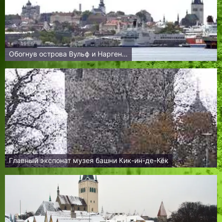
Обогнув острова Вульф и Нарген…
Главный экспонат музея башни Кик-ин-де-Кёк