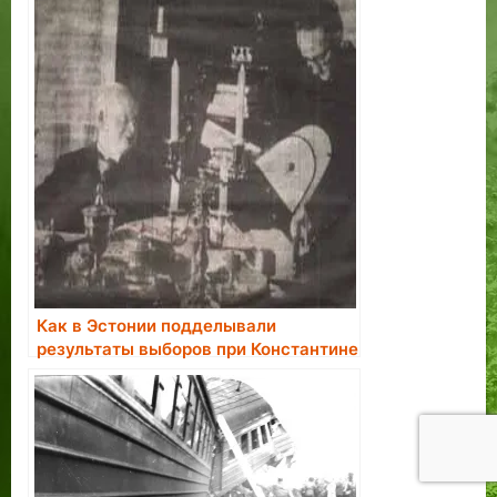
агенты считали это большой честью
Как в Эстонии подделывали
результаты выборов при Константине
Пятсе.