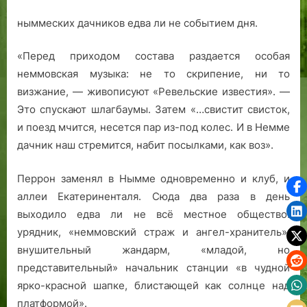
ныммеских дачников едва ли не событием дня.
«Перед приходом состава раздается особая
неммовская музыка: не то скрипение, ни то
визжание, — живописуют «Ревельские известия». —
Это спускают шлагбаумы. Затем «…свистит свисток,
и поезд мчится, несется пар из-под колес. И в Немме
дачник наш стремится, набит посылками, как воз».
Перрон заменял в Нымме одновременно и клуб, и
аллеи Екатериненталя. Сюда два раза в день
выходило едва ли не всё местное общество:
урядник, «неммовский страж и ангел-хранитель»,
внушительный жандарм, «младой, но
представительный» начальник станции «в чудной
ярко-красной шапке, блистающей как солнце над
платформой».