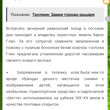
Похожие:
Таллинн: Замки города-рыцаря
Встречать вечерний ревельский поезд в погожие
дни приходил и владелец окрестных земель барон
Глен. За его супругой семенила запряженная в
повозку с пузатым бочонком белая козочка: госпожа
Глен предлагала утомленным дорогой пассажирам
свежего козьего молока.
• Запряженная в тележку коза была чем-то
вроде «бренда» дачного местечка: снимки с
изображением детей, катающихся на этом
необычном «транспортном средстве» и надпечаткой
«Ыетте» использовались на рубеже ХIХ-ХХ веков в
качестве почтовых открыток.