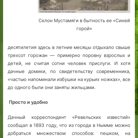
т
о
р
Склон Мустамяги в бытность ее «Синей
и
горой»
и
Й
десятилетия здесь в летние месяцы отдыхало свыше
о
трехсот горожан — примерно поровну взрослых и
х
а
детей, не считая сотни человек прислуги. И хотя
н
дачные домики, по свидетельству современника,
н
«частью напоминали избушки на курьих ножках», все
а
до одного были они заняты жильцами.
В
е
Просто и удобно
с
е
Дачный корреспондент «Ревельских известий»
н
сообщал в 1893 году, что из города в Нымме можно
б
добраться множеством способов: пешком, на
е