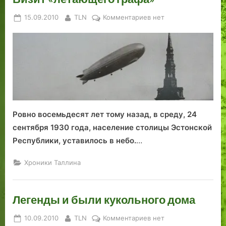
а
у
е
к
н
ю
м
о
Posted
By
к
15.09.2010
TLN
Комментариев
нет
и
б
и
е
on
записи
я
и
и
л
Визит
о
л
х
е
«летающего
с
я
у
т
графа»
п
р
д
о
о
а
о
с
р
ж
о
т
е
р
Ровно восемьдесят лет тому назад, в среду, 24
е
с
о
сентября 1930 года, население столицы Эстонской
в
т
к
Республики, уставилось в небо.
…
К
в.
п
а
Т
е
Хроники Таллина
л
а
р
а
л
в
м
л
о
Легенды и были кукольного дома
а
и
г
я
н
о
Posted
By
к
10.09.2010
TLN
Комментариев
нет