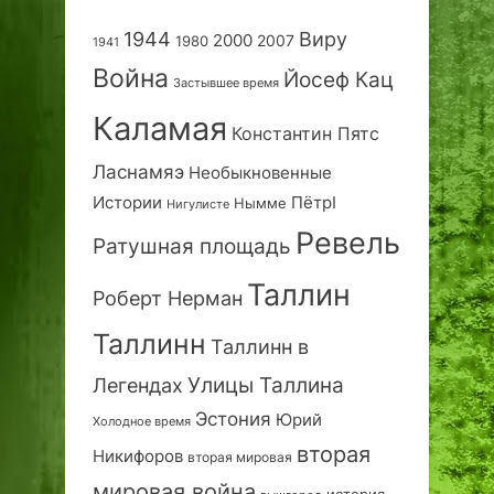
1944
Виру
2000
2007
1980
1941
Война
Йосеф Кац
Застывшее время
Каламая
Константин Пятс
Ласнамяэ
Необыкновенные
Истории
ПётрI
Нымме
Нигулисте
Ревель
Ратушная площадь
Таллин
Роберт Нерман
Таллинн
Таллинн в
Улицы Таллина
Легендах
Эстония
Юрий
Холодное время
вторая
Никифоров
вторая мировая
мировая война
история