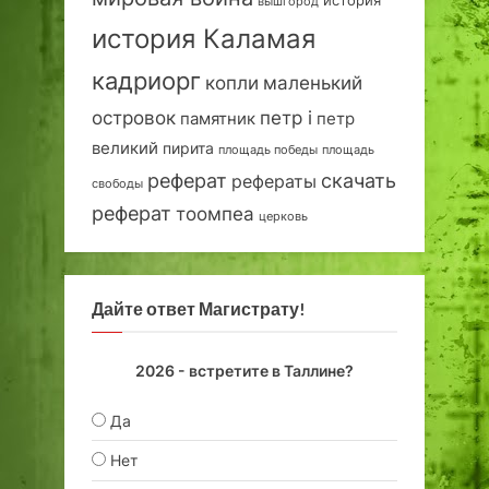
вышгород
история Каламая
кадриорг
маленький
копли
островок
петр i
петр
памятник
великий
пирита
площадь победы
площадь
реферат
скачать
рефераты
свободы
реферат
тоомпеа
церковь
Дайте ответ Магистрату!
2026 - встретите в Таллине?
Да
Нет