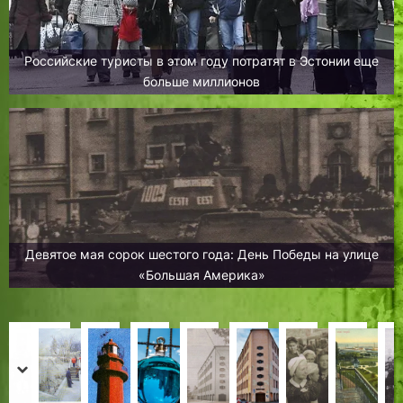
Российские туристы в этом году потратят в Эстонии еще
больше миллионов
Девятое мая сорок шестого года: День Победы на улице
«Большая Америка»
Б
А
М
А
«
Т
«
С
а
у
а
п
1
а
Т
т
prev
next
п
к
я
т
9
л
а
у
К
Д
Д
Х
Л
Н
Д
Х