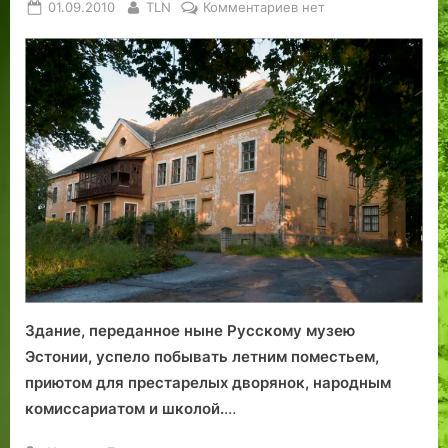
Posted
By
к
01.09.2010
TLN
Комментариев
нет
on
записи
Русский
музей
на
мызе
Бланкенхагенов
Здание, переданное ныне Русскому музею
Эстонии, успело побывать летним поместьем,
приютом для престарелых дворянок, народным
комиссариатом и школой.
…