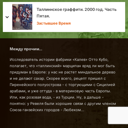
Каламая после Крымской войны:
восстановление района, новые улицы и
prev
next
благоустройство
Каламая
Между прочим…
Исследователь истории фабрики «Калев» Отто Кубо,
полагает, что «таллинский» марципан вряд ли мог быть
придуман в Европе: у нас не растет миндальное дерево
и не делают сахар. Скорее всего, рецепт пришел с
Пиренейского полуострова - с торгующими с Сицилией
арабами, и уже оттуда - в материковую часть Европы.
Или, как розовая вода, - из Турции. Ну, а дальше -
понятно: у Ревеля были хорошие связи с другим членом
Союза ганзейских городов - Любеком...