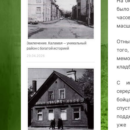
На о
было
часо
масш
Отны
Заключение. Каламая — уникальный
район с богатой историей
того
29.04.2026
мемо
клад
С ин
сере
бойц
спус
подд
уже 