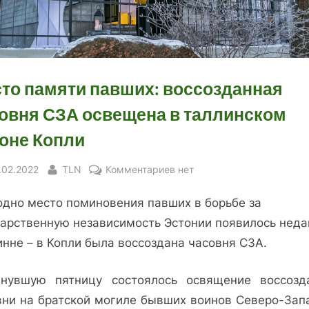
то памяти павших: воссозданная
овня СЗА освещена в таллинском
оне Копли
sted
By
к
.02.2022
TLN
Комментариев
нет
записи
одно место поминовения павших в борьбе за
Место
памяти
дарственную независимость Эстонии появилось неда
павших:
инне – в Копли была воссоздана часовня СЗА.
воссозданная
часовня
нувшую пятницу состоялось освящение воссозд
СЗА
вни на братской могиле бывших воинов Северо-Зап
освещена