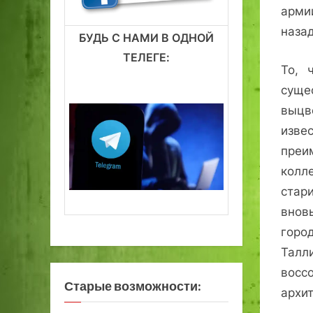
арми
назад
БУДЬ С НАМИ В ОДНОЙ
ТЕЛЕГЕ:
То, 
суще
выцв
изве
преи
колл
ста
вно
гор
Талл
восс
Старые возможности:
архит