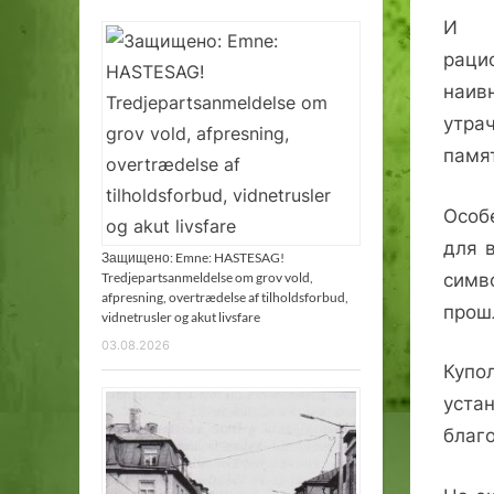
И 
раци
наив
утра
памят
Особ
для 
Защищено: Emne: HASTESAG!
Tredjepartsanmeldelse om grov vold,
симв
afpresning, overtrædelse af tilholdsforbud,
прош
vidnetrusler og akut livsfare
03.08.2026
Купо
уста
благ