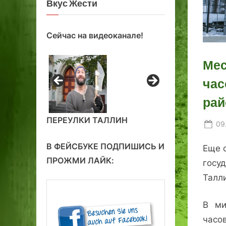
Вкус Жести
Сейчас на видеоканале!
Мес
час
рай
ПЕРЕУЛКИ ТАЛЛИН
Po
09
on
В ФЕЙСБУКЕ ПОДПИШИСЬ И
Еще 
ПРОЖМИ ЛАЙК:
госу
Талл
В ми
часо