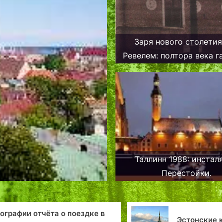
Заря нового столетия
Ревелем: полтора века г
освещения
Таллинн 1988: инстал
Перестойки.
ографии отчёта о поездке в
Эстонские 