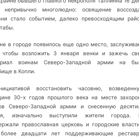
краине бывшего главного некрополя Таллинна 16 де
 непривычно многолюдно: освящение воссозд
вни стало событием, далеко превосходящим рай
табы.
не в городе появилось еще одно место, заслужив
, чтобы возложить 3 января венки и зажечь св
риал воинам Северо-Западной армии на б
бище в Копли.
ициативой восстановить часовню, возведен
дине 30-х годов прошлого века на месте захоро
ов Северо-Западной армии и снесенную десяти
тя, изначально выступили жители города.
ержали православная церковь и городские власти
более двадцати лет поддерживающие рестав