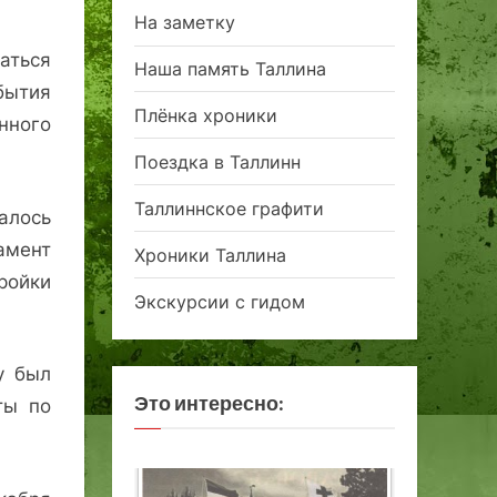
На заметку
аться
Наша память Таллина
бытия
Плёнка хроники
нного
Поездка в Таллинн
Таллиннское графити
алось
амент
Хроники Таллина
ройки
Экскурсии с гидом
у был
Это интересно:
ты по