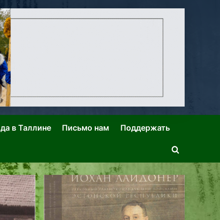
ида в Таллине
Письмо нам
Поддержать
Toggle
search
form