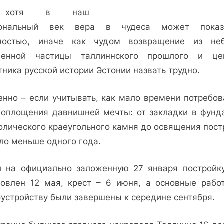
хотя в наш
ональный век вера в чудеса может показ
ностью, иначе как чудом возвращение из не
ченной частицы таллиннского прошлого и це
ника русской истории Эстонии назвать трудно.
енно – если учитывать, как мало времени потребов
воплощения давнишней мечты: от закладки в фунд
олического краеугольного камня до освящения пост
ло меньше одного года.
л на официально заложенную 27 января постройк
новлен 12 мая, крест – 6 июня, а основные рабо
оустройству были завершены к середине сентября.