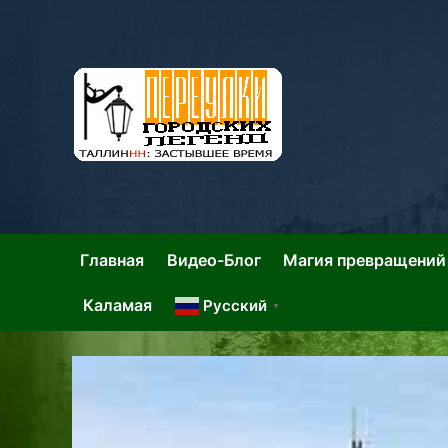
Skip
to
content
Та
Тал
Главная
Видео-Блог
Магия превращений
Каламая
Русский
▼