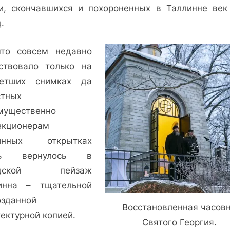
и, скончавшихся и похороненных в Таллинне век
в
.
таллинском
районе
Копли
что совсем недавно
ствовало только на
етших снимках да
стных
мущественно
екционерам
ринных открытках
вь вернулось в
одской пейзаж
инна – тщательной
озданной
Восстановленная часов
ектурной копией.
Святого Георгия.