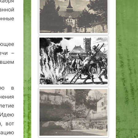
кабря
анной
онные
ающее
ечи –
ывшем
ную в
нения
летие
 Идею
, вот
рацию