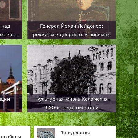
 над
Генерал Йохан Лайдонер:
азового
реквием в допросах и письмах
яции
Культурная жизнь Каламая в
1930-е годы: писатели,
музыканты, театр и общества
Топ-десятка
корабелы