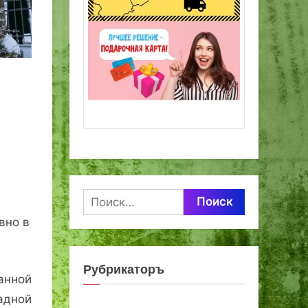
Найти:
вно в
Рубрикаторъ
анной
адной