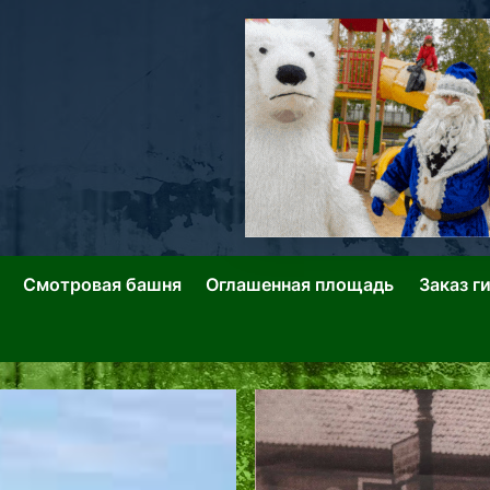
ллин: Переулки Городских Легенд
лин: Застывшее Время-|-
Смотровая башня
Оглашенная площадь
Заказ г