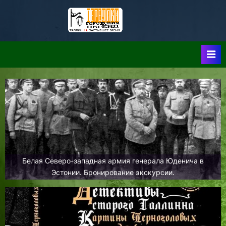
Skip
to
Таллин:
Таллин: Застывшее
content
Время-|-
Переулки
Городских
Легенд
Белая Северо-западная армия генерала Юденича в
Эстонии. Бронирование экскурсии.