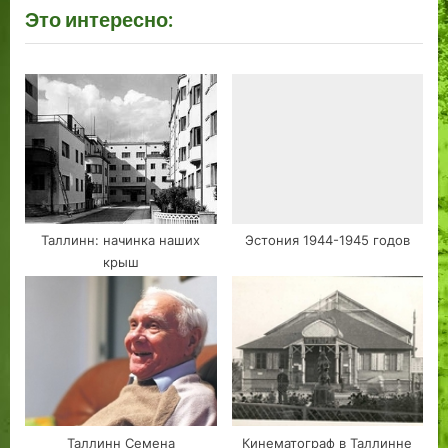
Это интересно:
o
t
u
P
s
o
P
s
o
t
s
:
t
:
Таллинн: начинка наших
Эстония 1944-1945 годов
крыш
Таллинн Семена
Кинематограф в Таллинне