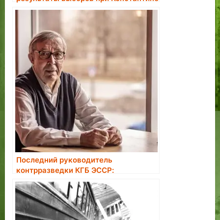
Пятсе.
Последний руководитель
контрразведки КГБ ЭССР:
большинство завербованных в
агенты считали это большой честью