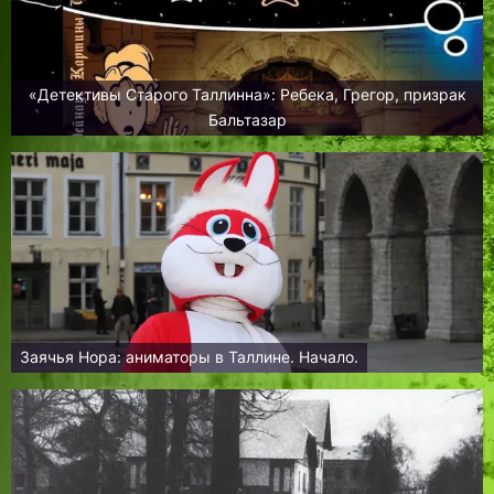
«Детективы Старого Таллинна»: Ребека, Грегор, призрак
Бальтазар
Заячья Нора: аниматоры в Таллине. Начало.