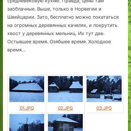
средневековую кухню. Правда, цены там
с
з
р
е
к
Маре.
заоблачные. Выше, только в Норвегии и
в
а
о
т
л
о
л
д
с
ю
Швейцарии. Зато, бесплатно можно покататься
ё
е
н
к
ч
на огромных деревянных качелях, и покрутить
5
у
о
е
хвост у деревянных мельниц. Их тут две.
5
ю
й
н
Остывшее время. Озябшее время. Холодное
0
г
в
и
-
а
л
я
время…
л
в
а
м
е
а
с
и
т
н
т
л
и
ь
и
и
е
Т
ц
!
а
и
л
о
л
н
03.JPG
01.JPG
02.JPG
и
е
н
р
а
о
в