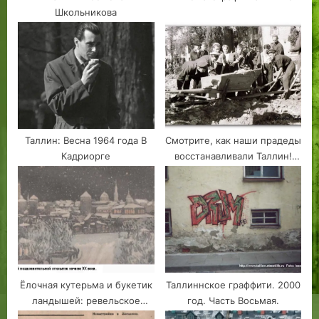
Школьникова
Таллин: Весна 1964 года В
Смотрите, как наши прадеды
Кадриорге
восстанавливали Таллин!
Лето 1947 или 1948 года.
Ёлочная кутерьма и букетик
Таллиннское граффити. 2000
ландышей: ревельское
год. Часть Восьмая.
Рождество вековой