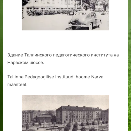
ы
н
е
а
д
о
м
а
.
Б
Здание Таллинского педагогического института на
р
Нарвском шоссе.
о
н
и
Tallinna Pedagoogilise Instituudi hoome Narva
р
maanteel.
о
в
а
н
и
е
э