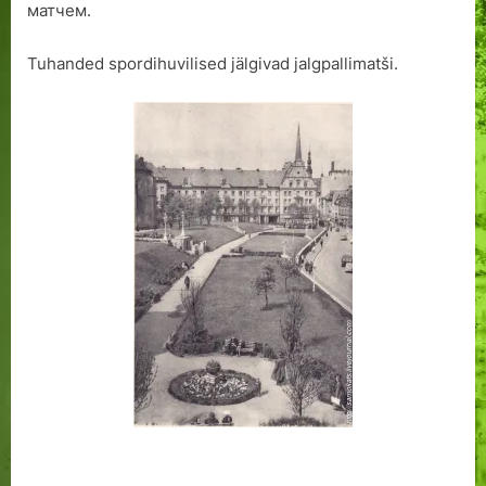
матчем.
Tuhanded spordihuvilised jälgivad jalgpallimatši.