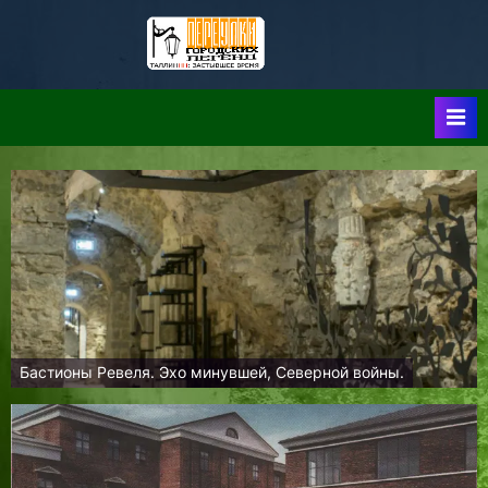
Skip
to
Таллин:
Таллин: Застывшее
content
Время-|-
Переулки
Городских
Легенд
Бастионы Ревеля. Эхо минувшей, Северной войны.