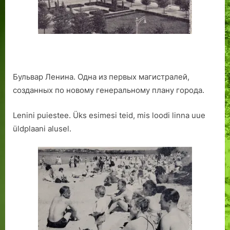
к
с
к
у
р
с
Бульвар Ленина. Одна из первых магистралей,
и
созданных по новому генеральному плану города.
и
.
Lenini puiestee. Üks esimesi teid, mis loodi linna uue
üldplaani alusel.