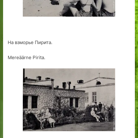
На взморье Пирита.
Mereäärne Pirita.