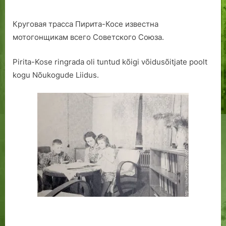
Круговая трасса Пирита-Косе известна
мотогонщикам всего Советского Союза.
Pirita-Kose ringrada oli tuntud kõigi võidusõitjate poolt
kogu Nõukogude Liidus.