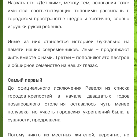
л
и
д
с
а
.
л
Назвать его «Детским», между тем, основания тоже
о
н
а
т
м
Ч
о
имеются: соответствующие топонимы рассыпаны в
ч
!
и
о
н
а
ч
городском пространстве щедро и хаотично, словно
н
Л
с
в
о
с
н
игрушки рукой ребенка.
о
е
е
»
й
т
о
й
т
й
:
п
ь
й
Иные из них становятся историей буквально на
п
о
ч
к
л
В
п
памяти наших современников. Иные – продолжают
р
1
а
а
о
т
р
жить вместе с нами. Третьи – пополняют это пестрое
е
9
с
к
щ
о
е
и обширное семейство на наших глазах.
м
4
.
Г
а
р
м
ь
7
у
д
а
ь
е
и
р
к
я
е
Самый первый
р
л
в
и
.
р
До официального исключения Ревеля из списка
ы
и
и
ы
городов-крепостей в начале двадцатых годов
в
1
н
в
позапрошлого столетия оставалось чуть менее
Т
9
е
Т
полувека, но участь городских укреплений была, в
а
4
к
а
сущности, предрешена.
л
8
с
л
л
г
п
л
Потому никто из местных жителей, вероятно, не
и
о
а
и