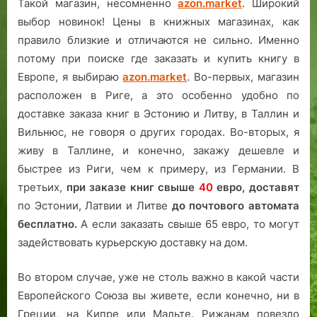
Такой магазин, несомненно
azon.market
. Широкий
выбор новинок! Цены в книжных магазинах, как
правило близкие и отличаются не сильно. Именно
потому при поиске где заказать и купить книгу в
Европе, я выбираю
azon.market
. Во-первых, магазин
расположен в Риге, а это особенно удобно по
доставке заказа книг в Эстонию и Литву, в Таллин и
Вильнюс, не говоря о других городах. Во-вторых, я
живу в Таллине, и конечно, закажу дешевле и
быстрее из Риги, чем к примеру, из Германии. В
третьих,
при заказе книг свыше
40
евро,
доставят
по Эстонии, Латвии и Литве
до почтового автомата
бесплатно.
А если заказать свыше 65 евро, то могут
задействовать курьерскую доставку на дом.
Во втором случае, уже не столь важно в какой части
Европейского Союза вы живете, если конечно, ни в
Греции, на Кипре или Мальте. Рижанам повезло