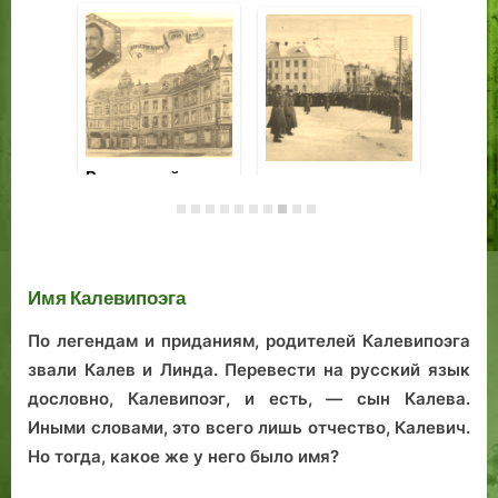
Загадочный
Петровская палка
Ре
случай обмена
о двух концах
юв
между Дерптским
Помогала ли
Ко
и Шлезвигским
Петру Первому,
де
епископами
дубинка
Имя Калевипоэга
эффективно
управлять
По легендам и приданиям, родителей Калевипоэга
государством?
звали Калев и Линда. Перевести на русский язык
дословно, Калевипоэг, и есть, — сын Калева.
Иными словами, это всего лишь отчество, Калевич.
Но тогда, какое же у него было имя?