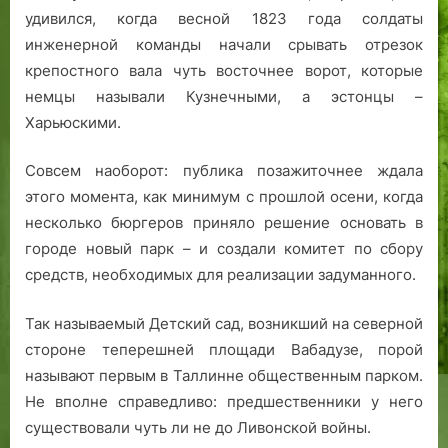
удивился, когда весной 1823 года солдаты
н
д
п
н
е
а
а
е
инженерной команды начали срывать отрезок
.
ш
крепостного вала чуть восточнее ворот, которые
е
немцы называли Кузнечными, а эстонцы –
й
Харьюскими.
С
п
Совсем наоборот: публика позажиточнее ждала
е
этого момента, как минимум с прошлой осени, когда
й
несколько бюргеров приняло решение основать в
б
городе новый парк – и создали комитет по сбору
л
о
средств, необходимых для реализации задуманного.
м
Т
Так называемый Детский сад, возникший на северной
а
стороне теперешней площади Вабадузе, порой
л
называют первым в Таллинне общественным парком.
л
Не вполне справедливо: предшественники у него
и
существовали чуть ли не до Ливонской войны.
н