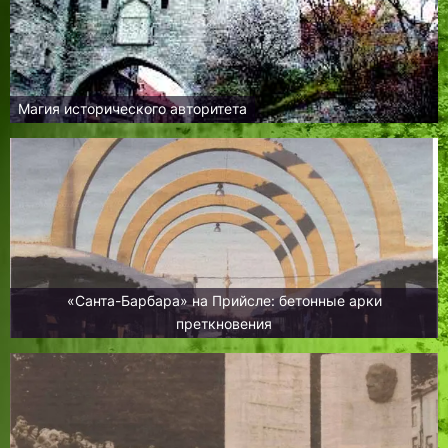
Магия исторического авторитета
«Санта-Барбара» на Прийсле: бетонные арки
преткновения