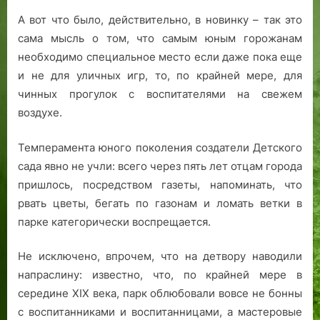
н
А вот что было, действительно, в новинку – так это
п
сама мысль о том, что самым юным горожанам
о
к
необходимо специальное место если даже пока еще
о
и не для уличных игр, то, по крайней мере, для
р
чинных прогулок с воспитателями на свежем
я
воздухе.
л
и
Темперамента юного поколения создатели Детского
сада явно не учли: всего через пять лет отцам города
пришлось, посредством газеты, напоминать, что
рвать цветы, бегать по газонам и ломать ветки в
парке категорически воспрещается.
Не исключено, впрочем, что на детвору наводили
напраслину: известно, что, по крайней мере в
середине XIX века, парк облюбовали вовсе не бонны
с воспитанниками и воспитанницами, а мастеровые