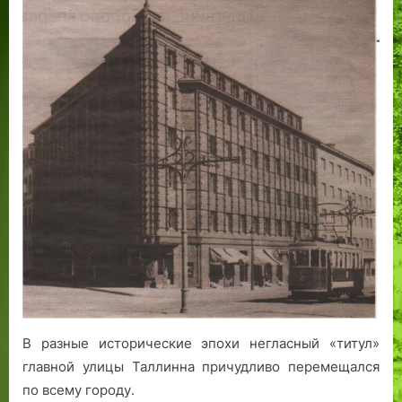
Пикк,
Виру,
Пярнуское
шоссе
и
бульвар
Ленина:
в
поисках
самой
главной
таллиннской
улицы
В разные исторические эпохи негласный «титул»
главной улицы Таллинна причудливо перемещался
по всему городу.