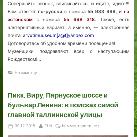
?
Совершайте звонок, вписывайтесь, и идите, идите!!!
Вам ответят
по-русски
с номера
55 933 999
, и
на
эстонском
с номера
55 698 318
. Также, есть
альтернативный вариант, а именно, — электронная
почта:
arvutimuuseum[a@t]yandex.com
Договоритесь об удобном времени посещения!
Музейщики поздравляют всех с наступающим
Рождеством!…
На заметку
Пикк, Виру, Пярнуское шоссе и
бульвар Ленина: в поисках самой
главной таллиннской улицы
Posted
By
к
09.12.2015
TLN
Комментариев
нет
on
записи