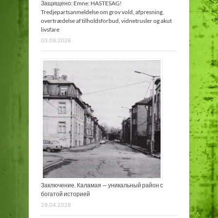
Защищено: Emne: HASTESAG!
Tredjepartsanmeldelse om grov vold, afpresning,
overtrædelse af tilholdsforbud, vidnetrusler og akut
livsfare
03.08.2026
Заключение. Каламая — уникальный район с
богатой историей
29.04.2026