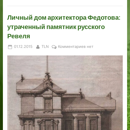
Личный дом архитектора Федотова:
утраченный памятник русского
Ревеля
Posted
By
к
01.12.2015
TLN
Комментариев
нет
on
записи
Личный
дом
архитектора
Федотова:
утраченный
памятник
русского
Ревеля