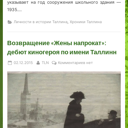
указывает на год сооружения школьного здания —
1935.…
,
Личности в истории Таллина
Хроники Таллина
Возвращение «Жены напрокат»:
дебют киногероя по имени Таллинн
Posted
By
к
02.12.2015
TLN
Комментариев
нет
on
записи
Возвращение
«Жены
напрокат»:
дебют
киногероя
по
имени
Таллинн