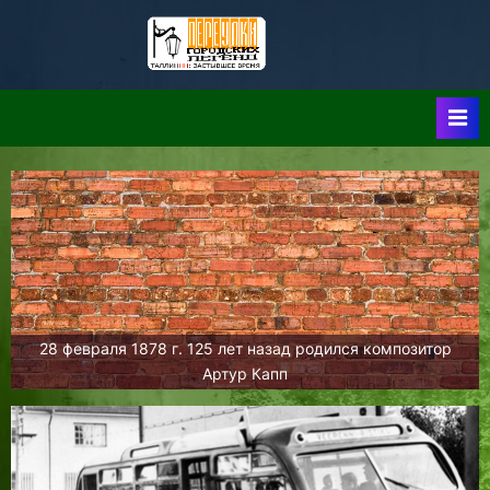
Skip
to
Таллин:
Таллин: Застывшее
content
Время-|-
Переулки
Городских
Легенд
28 февраля 1878 г. 125 лет назад родился композитор
Артур Капп