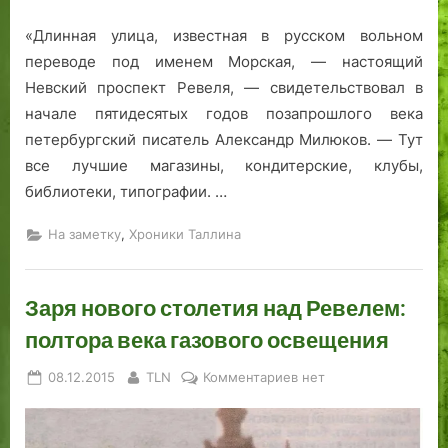
«Длинная улица, известная в русском вольном
переводе под именем Морская, — настоящий
Невский проспект Ревеля, — свидетельствовал в
начале пятидесятых годов позапрошлого века
петербургский писатель Александр Милюков. — Тут
все лучшие магазины, кондитерские, клубы,
библиотеки, типографии. …
,
На заметку
Хроники Таллина
Заря нового столетия над Ревелем:
полтора века газового освещения
Posted
By
к
08.12.2015
TLN
Комментариев
нет
on
записи
Заря
нового