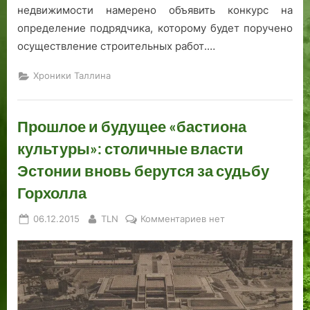
недвижимости намерено объявить конкурс на
определение подрядчика, которому будет поручено
осуществление строительных работ.…
Хроники Таллина
Прошлое и будущее «бастиона
культуры»: столичные власти
Эстонии вновь берутся за судьбу
Горхолла
Posted
By
к
06.12.2015
TLN
Комментариев
нет
on
записи
Прошлое
и
будущее
«бастиона
культуры»: