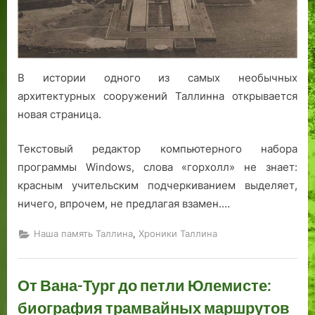
столичные
власти
Эстонии
вновь
В истории одного из самых необычных
берутся
за
архитектурных сооружений Таллинна открывается
судьбу
новая страница.
Горхолла
Текстовый редактор компьютерного набора
программы Windows, слова «горхолл» не знает:
красным учительским подчеркиванием выделяет,
ничего, впрочем, не предлагая взамен.…
,
Наша память Таллина
Хроники Таллина
От Вана-Тург до петли Юлемисте:
биография трамвайных маршрутов