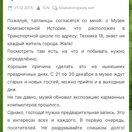
а
о,
и
Posted
By
к
21.12.2015
TLN
Комментариев
нет
.
—
н
on
записи
р
а
Пожалуй, таллинцы согласятся со мной: о Музее
Железные
а
н
призраки
Компьютерной Истории, что расположен в
с
и
недавнего
Транспортной школе по адресу: Техника 18, знает ни
с
й
прошлого,
каждый житель города. Жаль!
т
…
на
Посмотреть там есть, на что и побывать нужно
а
»
ваших
определённо.
в
глазах!
Хорошая причина сделать это на нынешних
и
т
праздничных днях. С 21 по 30 декабря в музее ждут
ь
старых и новых гостей, можно прийти и в выходные
т
дни.
о
Не так давно, музей обновил экспозицию карманных
ч
компьютеров прошлого.
к
Однако, господа! Нужна предварительная запись. Это
и
в интересах всех и каждого. В первую очередь,
?
?
посетителей. Не раздумывайте слишком долго!