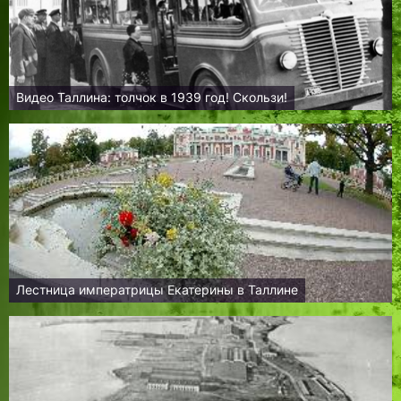
Видео Таллина: толчок в 1939 год! Скользи!
Лестница императрицы Екатерины в Таллине