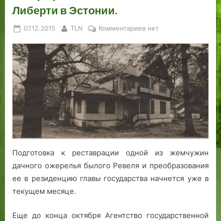
Либерти в Эстонии.
Posted
By
к
07.12.2015
TLN
Комментариев
нет
on
записи
От
банкирской
дачи
до
президентской
резиденции:
бурная
биография
летнего
поместья
Подготовка к реставрации одной из жемчужин
Либерти
дачного ожерелья былого Ревеля и преобразования
в
ее в резиденцию главы государства начнется уже в
Эстонии.
текущем месяце.
Еще до конца октября Агентство государственной