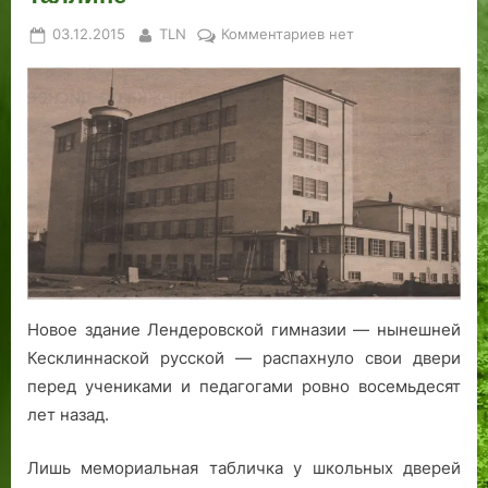
Posted
By
к
03.12.2015
TLN
Комментариев
нет
on
записи
«Над
морем
дум,
над
пашнею
идей…»:
архитектурное
наследие
гимназии
Эльфриды
Лендер
Новое здание Лендеровской гимназии — нынешней
в
Кесклиннаской русской — распахнуло свои двери
Таллине
перед учениками и педагогами ровно восемьдесят
лет назад.
Лишь мемориальная табличка у школьных дверей