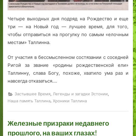
н
В
е
К
б
о
ы
п
а
е
г
с
л
к
ж
Четыре выходных дня подряд на Рождество и еще
о
т
е
ж
е
три — на Новый год — лучшее время, для того,
т
а
н
и
XI
чтобы отправиться на прогулку по самым «елочным
а
в
и
в
X
местам» Таллинна.
к
к
е
у
—
ж
а
к
т
X
От участия в бессмысленном состязании с соседней
е
г
у
л
X
Ригой за звание «родины рождественской ели»
,
р
л
ю
в
к
а
ь
д
е
Таллинну, слава Богу, похоже, хватило ума раз и
а
ф
т
и
к
навсегда отказаться.…
к
и
у
в
о
Я
к
р
Т
в.
,
,
Застывшее Время
Легенды и загадки Эстонии
р
и.
н
а
,
Наша память Таллина
Хроники Таллина
в
Ч
ы
л
е
т
х
л
в
о
н
и
Железные призраки недавнего
а
э
а
н
прошлого, на ваших глазах!
н
т
ч
е