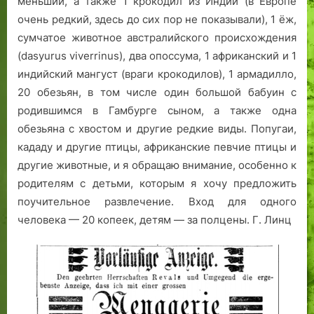
меньший, а также 1 крокодил из Индии (в Европе
очень редкий, здесь до сих пор не показывали), 1 ёж,
сумчатое животное австралийского происхождения
(dasyurus viverrinus), два опоссума, 1 африканский и 1
индийский мангуст (враги крокодилов), 1 армадилло,
20 обезьян, в том числе один большой бабуин с
родившимся в Гамбурге сыном, а также одна
обезьяна с хвостом и другие редкие виды. Попугаи,
кададу и другие птицы, африканские певчие птицы и
другие животные, и я обращаю внимание, особенно к
родителям с детьми, которым я хочу предложить
поучительное развлечение. Вход для одного
человека — 20 копеек, детям — за полцены. Г. Линц