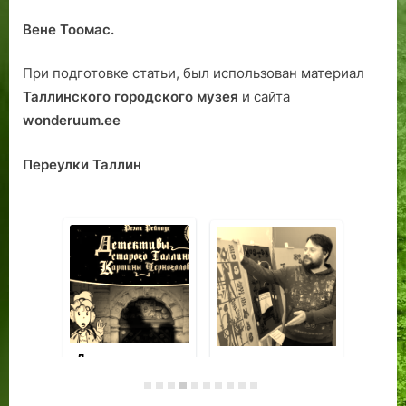
Вене Тоомас.
При подготовке статьи, был использован материал
Таллинского городского музея
и сайта
wonderuum.ee
Переулки Таллин
«Детективы
Дмитрий
Го
Старого
Маконнен: мне
чр
Таллинна»:
нравится
ан