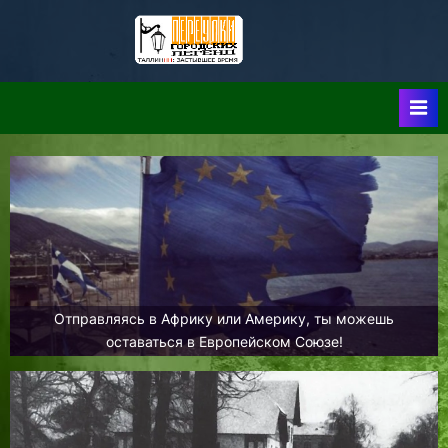
Skip
to
Таллин:
Таллин: Застывшее
content
Время-|-
Переулки
Городских
Легенд
Отправляясь в Африку или Америку, ты можешь
оставаться в Европейском Союзе!