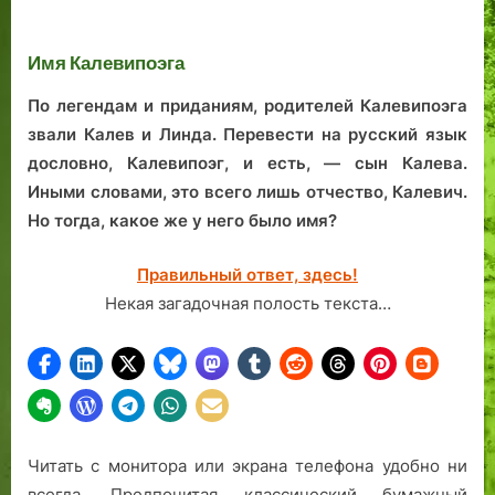
Ребека, Грегор,
исследовать наш
та
призрак
город
Бальтазар
Имя Калевипоэга
По легендам и приданиям, родителей Калевипоэга
звали Калев и Линда. Перевести на русский язык
дословно, Калевипоэг, и есть, — сын Калева.
Иными словами, это всего лишь отчество, Калевич.
Но тогда, какое же у него было имя?
Правильный ответ, здесь!
Некая загадочная полость текста…
Читать с монитора или экрана телефона удобно ни
всегда. Предпочитая классический бумажный