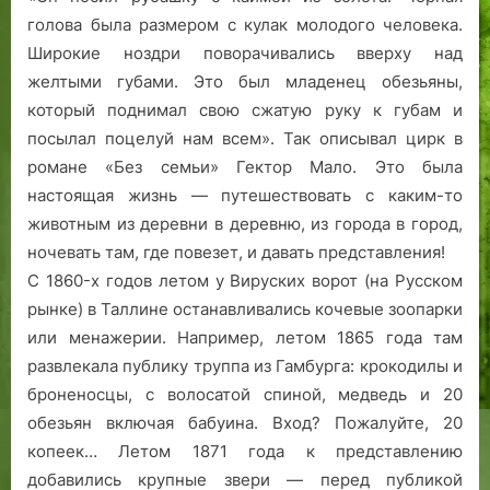
голова была размером с кулак молодого человека.
Широкие ноздри поворачивались вверху над
желтыми губами. Это был младенец обезьяны,
который поднимал свою сжатую руку к губам и
посылал поцелуй нам всем». Так описывал цирк в
романе «Без семьи» Гектор Мало. Это была
настоящая жизнь — путешествовать с каким-то
животным из деревни в деревню, из города в город,
ночевать там, где повезет, и давать представления!
С 1860-х годов летом у Вируских ворот (на Русском
рынке) в Таллине останавливались кочевые зоопарки
или менажерии. Например, летом 1865 года там
развлекала публику труппа из Гамбурга: крокодилы и
броненосцы, с волосатой спиной, медведь и 20
обезьян включая бабуина. Вход? Пожалуйте, 20
копеек… Летом 1871 года к представлению
добавились крупные звери — перед публикой