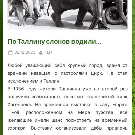
о
и
в
н
с
а
р
и
о
е
и
я
о
с
.
о
д
т
т
1
н
а
Р
р
9
а
По Таллину слонов водили…
»
о
о
4
л
к
в
6
ь
Posted
By
02.12.2023
TLN
к
о
г
н
on
а
в
о
ы
Любой уважающий себя крупный город, время от
-
в
д
е
времени навещал с гастролями цирк. Не стал
а
4
.
с
исключением и Таллин.
л
1
о
ь
-
ю
В 1936 году жители Таллинна уже во второй раз
-
м
з
получили возможность посетить знаменитый цирк
М
…
ы
Хагенбека. На временной выставке в саду Empire
а
К
Tivoli, расположенном на Мере пуэстее, все
р
а
желающие имели шанс посмотреть на временный
е
л
зоопарк. Выставку организовали дабы привлечь
к
а