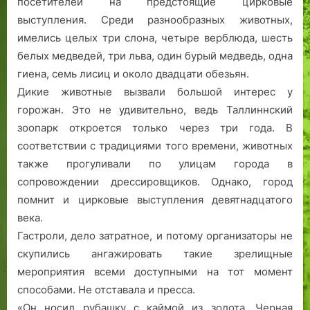
посетителей на предстоящие цирковые
В
м
выступления. Среди разнообразных животных,
и
а
й
я
имелись целых три слона, четыре верблюда, шесть
м
в
белых медведей, три льва, один бурый медведь, одна
с
1
гиена, семь лисиц и около двадцати обезьян.
и
9
Дикие животные вызвали большой интерес у
…
3
горожан. Это не удивительно, ведь Таллиннский
»
0
зоопарк откроется только через три года. В
-
соответствии с традициями того времени, животных
е
также прогуливали по улицам города в
г
о
сопровождении дрессировщиков. Однако, город
д
помнит и цирковые выступления девятнадцатого
ы
века.
Гастроли, дело затратное, и потому организаторы не
скупились ангажировать такие зрелищные
мероприятия всеми доступными на тот момент
способами. Не отставала и пресса.
«Он носил рубашку с каймой из золота. Черная