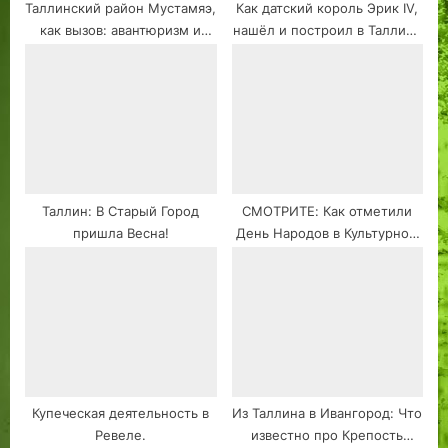
Таллинский район Мустамяэ,
Как датский король Эрик IV,
как вызов: авантюризм и
нашёл и построил в Таллине
символизм пространства в
монастырь св. Михаила-
образах Дмитрия Маконнена
Архангела и храм.
Таллин: В Старый Город
СМОТРИТЕ: Как отметили
пришла Весна!
День Народов в Культурном
центре «Лира» в Таллине!
Купеческая деятельность в
Из Таллина в Ивангород: Что
Ревеле.
известно про Крепость