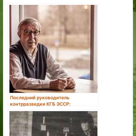
Последний руководитель
контрразведки КГБ ЭССР:
большинство завербованных в
агенты считали это большой честью