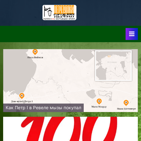
Skip
to
Таллин:
Таллин: Застывшее
content
Время-|-
Переулки
Городских
Легенд
Как Петр I в Ревеле мызы покупал