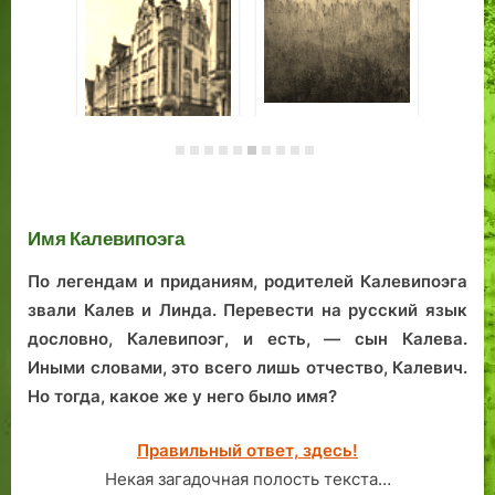
я
и
о
п
т
и
т
о
н
Р
о
г
и
е
р
р
к
в
а
а
Балтийское море
в
е
я
ф
глазами
с
л
н
и
музейщика
к
я
е
я
Загадки Клеменса
Ро
Пале
Юл
в
,
х
Т
е
н
о
а
Имя Калевипоэга
р
а
ч
л
По легендам и приданиям, родителей Калевипоэга
е
ч
е
л
звали Калев и Линда. Перевести на русский язык
Т
а
т
и
а
л
у
н
дословно, Калевипоэг, и есть, — сын Калева.
м
а
г
н
Иными словами, это всего лишь отчество, Калевич.
м
X
а
а
Но тогда, какое же у него было имя?
с
X
с
а
в
а
Правильный ответ, здесь!
а
е
т
Некая загадочная полость текста…
р
к
ь