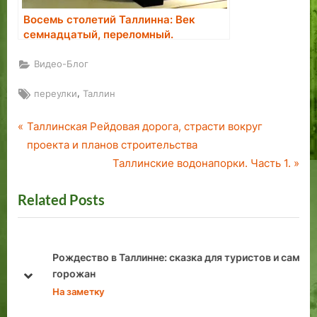
Восемь столетий Таллинна: Век
семнадцатый, переломный.
Видео-Блог
Tags:
,
переулки
Таллин
P
Навигация
Таллинская Рейдовая дорога, страсти вокруг
r
проекта и планов строительства
по
e
N
Таллинские водонапорки. Часть 1.
v
e
записям
Related Posts
i
x
o
t
u
P
s
o
Рождество в Таллинне: сказка для туристов и самих
P
s
горожан
prev
next
o
t
На заметку
s
: