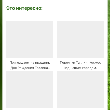
t
Это интересно:
:
Приглашаем на праздник
Переулки Таллин: Космос
Дня Рождения Таллина.
над нашим городом.
2023. Что это такое и зачем
нужен???