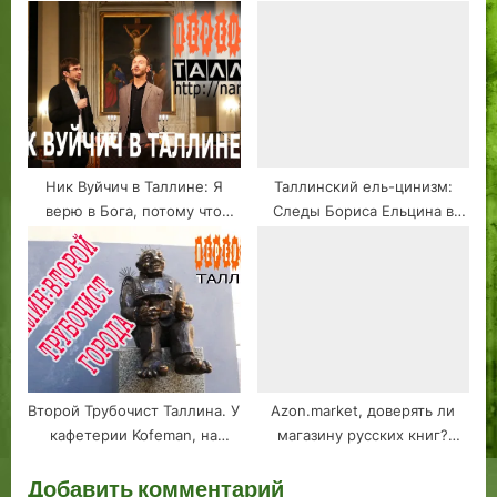
Ивангорода? #2
Ник Вуйчич в Таллине: Я
Таллинский ель-цинизм:
верю в Бога, потому что
Следы Бориса Ельцина в
видел демонов. 15.11.2023
столице Эстонии
Полностью на русском
языке #1
Второй Трубочист Таллина. У
Azon.market, доверять ли
кафетерии Kofeman, на
магазину русских книг?
Кулласеппа 4.
Заказал и распечатал
Добавить комментарий