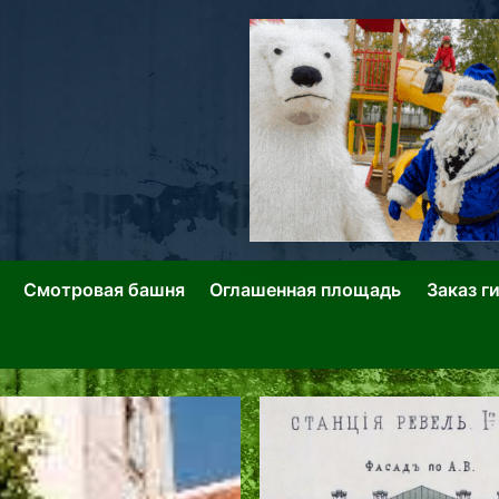
ллин: Переулки Городских Легенд
лин: Застывшее Время-|-
Смотровая башня
Оглашенная площадь
Заказ г