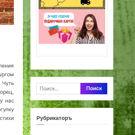
ления
ургом
 Чуть
Найти:
орец,
 у нас
огулку
Рубрикаторъ
стихи