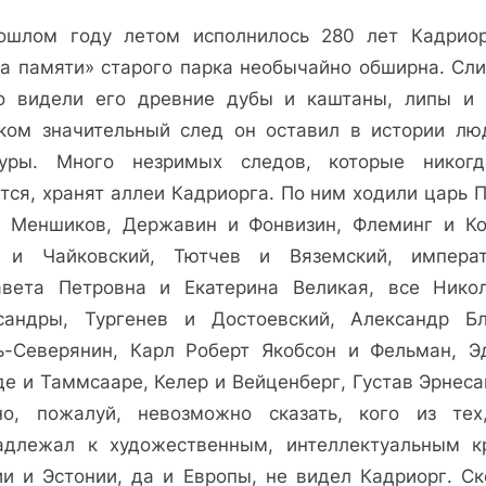
ошлом году летом исполнилось 280 лет Кадриор
га памяти» старого парка необычайно обширна. Сл
о видели его древние дубы и каштаны, липы и 
ком значительный след он оставил в истории лю
туры. Много незримых следов, которые никог
тся, хранят аллеи Кадриорга. По ним ходили царь 
ь Меншиков, Державин и Фонвизин, Флеминг и Ко
 и Чайковский, Тютчев и Вяземский, импера
авета Петровна и Екатерина Великая, все Нико
сандры, Тургенев и Достоевский, Александр Б
ь-Северянин, Карл Роберт Якобсон и Фельман, Э
де и Таммсааре, Келер и Вейценберг, Густав Эрнеса
но, пожалуй, невозможно сказать, кого из тех
адлежал к художественным, интеллектуальным к
ии и Эстонии, да и Европы, не видел Кадриорг. Ск