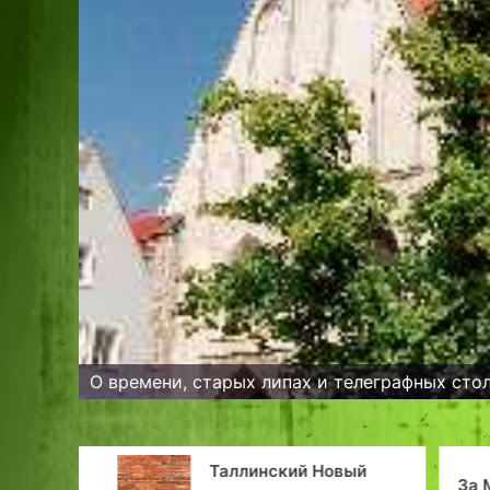
О времени, старых липах и телеграфных сто
— 2000
Таллинский Новый
За 