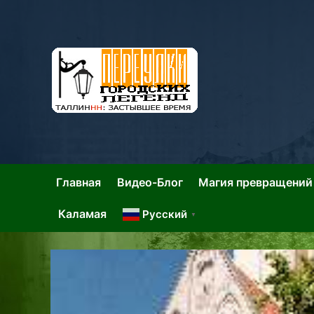
Skip
to
content
Та
Тал
Главная
Видео-Блог
Магия превращений
Каламая
Русский
▼