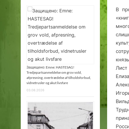
В пр
«кни
мног
слиш
куль
сотру
княз
Лист
Защищено: Emne: HASTESAG!
Tredjepartsanmeldelse om grov vold,
Елиз
afpresning, overtrædelse af tilholdsforbud,
vidnetrusler og akut livsfare
Алек
03.08.2026
Игор
Виль
Труд
прин
Росс