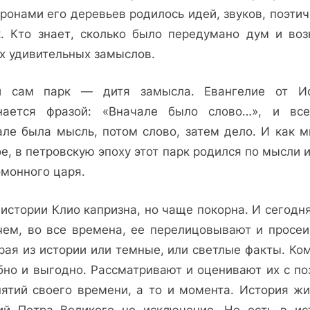
ронами его деревьев родилось идей, звуков, поэти
к. Кто знает, сколько было передумано дум и воз
х удивительных замыслов.
 сам парк — дитя замысла. Евангелие от И
нается фразой: «Вначале было слово…», и все
але была мысль, потом слово, затем дело. И как м
е, в петровскую эпоху этот парк родился по мысли 
омонного царя.
истории Клио капризна, но чаще покорна. И сегодня
чем, во все времена, ее перелицовывают и просеи
рая из истории или темные, или светлые факты. Ком
бно и выгодно. Рассматривают и оценивают их с по
нятий своего времени, а то и момента. История жи
ий Петра Великого не исключение. Но есть в ис