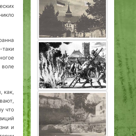
ческих
никло
оанна
-таки
ногое
и воле
, как,
вают,
у что
зиций
зни и
тории