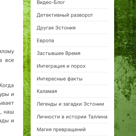
Видео-Блог
Детективный разворот
Другая Эстония
Европа
илому
Застывшее Время
а все
Интеграция и порох
Интересные факты
 Когда
Каламая
уры и
ывает
Легенды и загадки Эстонии
, наш
Личности в истории Таллина
ады и
Магия превращений