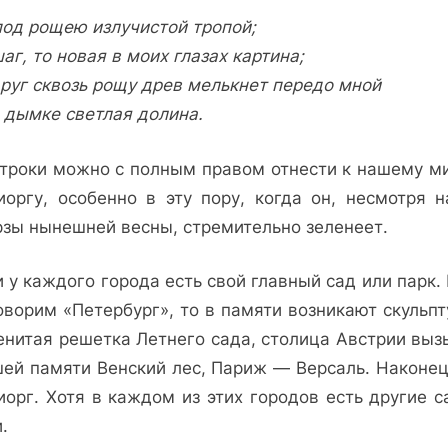
под рощею излучистой тропой;
аг, то новая в моих глазах картина;
друг сквозь рощу древ мелькнет передо мной
в дымке светлая долина.
строки можно с полным правом отнести к нашему м
иоргу, особенно в эту пору, когда он, несмотря н
рзы нынешней весны, стремительно зеленеет.
 у каждого города есть свой главный сад или парк.
оворим «Петербург», то в памяти возникают скульпт
енитая решетка Летнего сада, столица Австрии выз
шей памяти Венский лес, Париж — Версаль. Наконец
иорг. Хотя в каждом из этих городов есть другие с
.