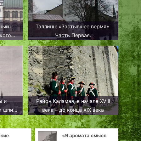
ный»:
Таллинн: «Застывшее вермя».
кого
Часть Первая.
ы и
Район Каламая, в начале XVIII
к шпиль
века – до конца XIX века
асали
кие
«Я аромата смысл