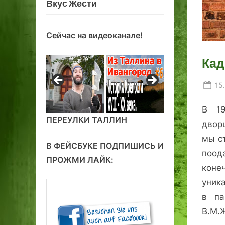
Вкус Жести
Сейчас на видеоканале!
Кад
Po
15
on
В 19
ПЕРЕУЛКИ ТАЛЛИН
двор
мы с
В ФЕЙСБУКЕ ПОДПИШИСЬ И
поод
ПРОЖМИ ЛАЙК:
конеч
уника
в п
В.М.