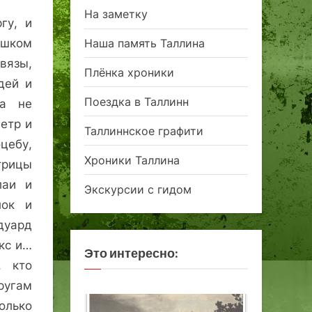
На заметку
гу, и
ишком
Наша память Таллина
вязы,
Плёнка хроники
дей и
Поездка в Таллинн
да не
Петр и
Таллиннское графити
цебу,
Хроники Таллина
трицы
лаи и
Экскурсии с гидом
лок и
дуард
кс и…
Это интересно:
, кто
ругам
олько