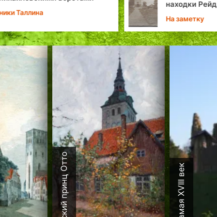
находки Рейди
ники Таллина
Таллине: кам
На заметку
утраченной п
Датский принц Отто
Каламая XVIII век