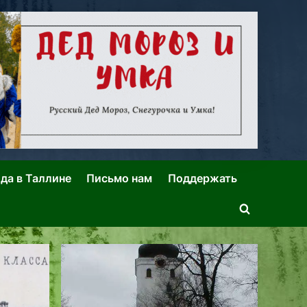
ида в Таллине
Письмо нам
Поддержать
Toggle
search
form