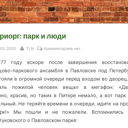
риорг: парк и люди
sted
By
к
.05.2000
TLN
Комментариев
нет
записи
77 году вскоре после завершения восстанов
Кадриорг:
парк
цово-паркового ансамбля в Павловске под Петерб
и
тояли в огромной очереди перед входом во дворец.
люди
аль пожилой человек вещал в мегафон: «Дв
но, красив, но таких в Питере немало, а вот парк
льный. Не теряйте времени в очереди, идите на пр
арк!»
Мы пошли и не пожалели. Вспомнились 
Жуковского о Павловском парке: