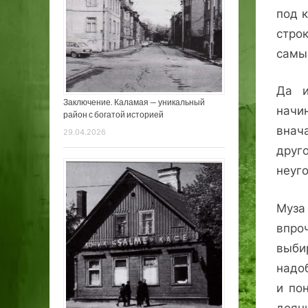
под к
стро
самы
Да и
Заключение. Каламая — уникальный
начи
район с богатой историей
внач
29.04.2026
друго
неуг
Муза 
впро
выби
надо
и по
деян