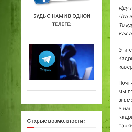
Иду 
БУДЬ С НАМИ В ОДНОЙ
Что ш
ТЕЛЕГЕ:
То в
Как 
Эти 
Кадр
каве
Почти
мы г
знам
в на
Кадр
Старые возможности:
парки