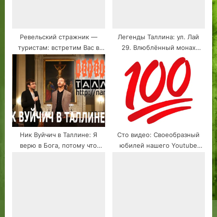
Ревельский стражник —
Легенды Таллина: ул. Лай
туристам: встретим Вас в
29. Влюблённый монах
объятиях — сердечно, с
францисканец.
теплом
Ник Вуйчич в Таллине: Я
Сто видео: Своеобразный
верю в Бога, потому что
юбилей нашего Youtube
видел демонов. 15.11.2023
«Переулки.Таллин — Вкус
Полностью на русском
Жести»!
языке #1