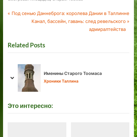
P
Навигация
Под сенью Даннеброга: королева Дании в Таллинне
r
N
Канал, бассейн, гавань: след ревельского
по
e
e
адмиралтейства
v
x
записям
Related Posts
i
t
o
P
u
o
s
s
Встреча олимпийских чемпионов в
P
t
Таллинне превратилась в ужасную
prev
next
трагедию.
o
:
Хроники Таллина
s
t
Это интересно:
: