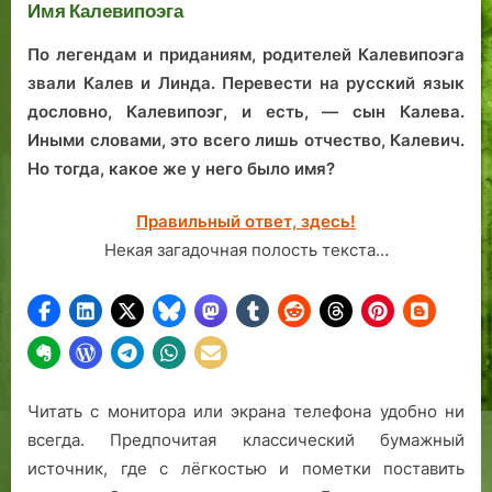
Биргитты.
Имя Калевипоэга
Таллинне
9
и
о
и
2
в
у
н
По легендам и приданиям, родителей Калевипоэга
0
Э
с
е
звали Калев и Линда. Перевести на русский язык
-
с
т
дословно, Калевипоэг, и есть, — сын Калева.
е
т
р
Иными словами, это всего лишь отчество, Калевич.
г
о
о
Но тогда, какое же у него было имя?
о
н
й
д
и
с
Правильный ответ, здесь!
ы
и
т
и
в
Некая загадочная полость текста…
з
о
а
ч
е
м
э
Читать с монитора или экрана телефона удобно ни
т
всегда. Предпочитая классический бумажный
о
источник, где с лёгкостью и пометки поставить
н