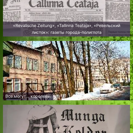
«Revalische Zeitung», «Tallinna Teataja», «Ревельский
листок»: газеты города-полиглота
Все могут… королевы