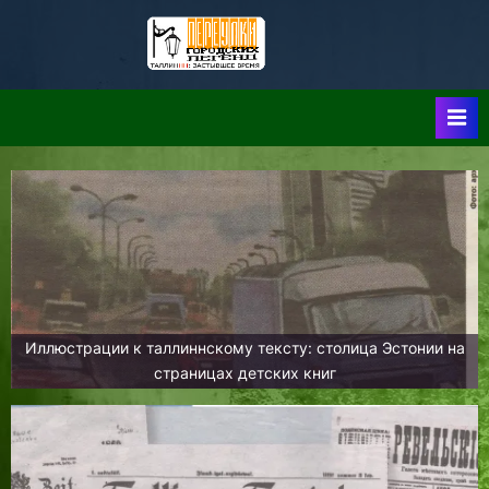
Skip
to
Таллин:
Таллин: Застывшее
content
Время-|-
Переулки
Городских
Легенд
Иллюстрации к таллиннскому тексту: столица Эстонии на
страницах детских книг