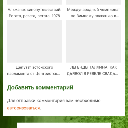
Альманах кинопутешествий:
Международный чемпионат
Регата, регата, регата. 1978
по Зимнему плаванию в
Таллине приурочен к 100-
летию независимости.
Депутат эстонского
ЛЕГЕНДЫ ТАЛЛИНА: КАК
парламента от Центристской
ДЬЯВОЛ В РЕВЕЛЕ СВАДЬБУ
партии, ответил на вопросы
ИГРАЛ
Добавить комментарий
избирателей
Для отправки комментария вам необходимо
авторизоваться
.