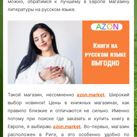
можно, обратимся к лучшему в Европе магазину
у
литературы на русском языке.
ж
н
о
?
Такой магазин, несомненно
azon.market
. Широкий
выбор новинок! Цены в книжных магазинах, как
правило близкие и отличаются не сильно. Именно
потому при поиске где заказать и купить книгу в
Европе, я выбираю
azon.market
. Во-первых, магазин
расположен в Риге, а это особенно удобно по