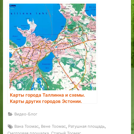
Карты города Таллинна и схемы.
Карты других городов Эстонии.
Видео-Блог
Tags:
,
,
,
Вана Тоомас
Вене Тоомас
Ратушная площадь
,
Смотровая площадка
Старый Тоомас