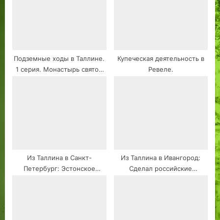
Подземные ходы в Таллине.
Купеческая деятельность в
1 серия. Монастырь святой
Ревеле.
Бригитты. Район Пирита.
Легенды или правда?
Из Таллина в Санкт-
Из Таллина в Ивангород:
Петербург: Эстонское
Сделал российские
общество культуры в 2024
прививки. Закупил
году. Расширенная версия.
лекарства. Кингисеппское
2024 год.
шоссе, Рынок…