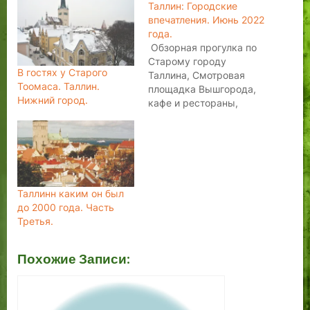
Таллин: Городские
впечатления. Июнь 2022
года.
Обзорная прогулка по
Старому городу
В гостях у Старого
Таллина, Смотровая
Тоомаса. Таллин.
площадка Вышгорода,
Нижний город.
кафе и рестораны,
квартал Роттермани и
многое другое в
большом выпуске про
Таллин! Июнь 2022
года. #hiddentallinn
Таллинн каким он был
до 2000 года. Часть
Третья.
Похожие Записи: