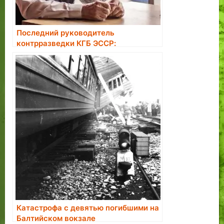
Последний руководитель
контрразведки КГБ ЭССР:
большинство завербованных в
агенты считали это большой честью
Катастрофа с девятью погибшими на
Балтийском вокзале