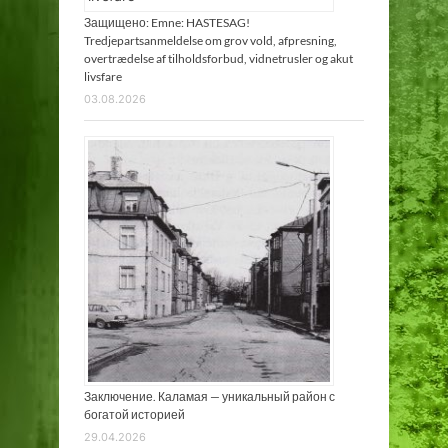
Защищено: Emne: HASTESAG!
Tredjepartsanmeldelse om grov vold, afpresning,
overtrædelse af tilholdsforbud, vidnetrusler og akut
livsfare
03.08.2026
Заключение. Каламая — уникальный район с
богатой историей
29.04.2026