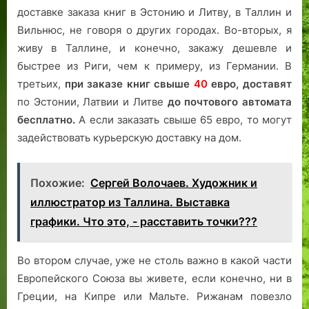
доставке заказа книг в Эстонию и Литву, в Таллин и
Вильнюс, не говоря о других городах. Во-вторых, я
живу в Таллине, и конечно, закажу дешевле и
быстрее из Риги, чем к примеру, из Германии. В
третьих,
при заказе книг свыше
40
евро,
доставят
по Эстонии, Латвии и Литве
до почтового автомата
бесплатно.
А если заказать свыше 65 евро, то могут
задействовать курьерскую доставку на дом.
Похожие:
Сергей Волочаев. Художник и
иллюстратор из Таллина. Выставка
графики. Что это, - расставить точки???
Во втором случае, уже не столь важно в какой части
Европейского Союза вы живете, если конечно, ни в
Греции, на Кипре или Мальте. Рижанам повезло