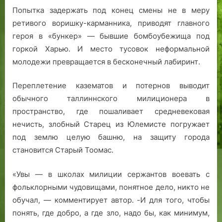
Попытка задержать под конец смены не в меру
ретивого воришку-карманника, приводят главного
героя в «бункер» — бывшие бомбоубежища под
горкой Харью. И место тусовок неформальной
молодежи превращается в бесконечный лабиринт.
Переплетение казематов и потернов выводит
обычного таллиннского милиционера в
пространство, где пошаливает средневековая
нечисть, злобный Старец из Юлемисте погружает
под землю целую башню, на защиту города
становится Старый Тоомас.
«Увы — в школах милиции сержантов воевать с
фольклорными чудовищами, понятное дело, никто не
обучал, — комментирует автор. -И для того, чтобы
понять, где добро, а где зло, надо бы, как минимум,