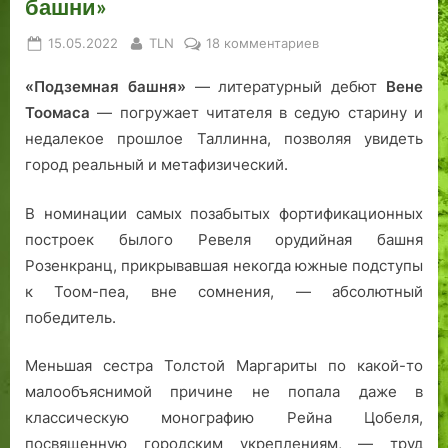
башни»
о
и
ж
у
л
с
е
л
Posted
By
к
15.05.2022
TLN
18 комментариев
ы
а
л
к
on
записи
З
а
и.
«Подземная башня»
— литературный дебют
Вене
Путешествие
о
ю
Т
по
Тоомаса
— погружает читателя в седую старину и
т
щ
а
этажам
недалекое прошлое Таллинна, позволяя увидеть
к
и
л
«Подземной
город реальный и метафизический.
и
й
л
башни»
н
с
и
В номинации самых позабытых фортификационных
а
т
н
а
—
построек былого Ревеля орудийная башня
р
В
Розенкранц, прикрывавшая некогда южные подступы
е
к
к Тоом-пеа, вне сомнения, — абсолютный
т
у
победитель.
ь
с
.
Ж
Меньшая сестра Толстой Маргариты по какой-то
Т
е
малообъяснимой причине не попала даже в
а
с
классическую монографию Рейна Цобеля,
л
т
посвященную городским укреплениям, — труд
л
и