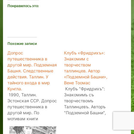
Понравилось это:
Похожие записи
Допрос
Клубъ «Фридрихъ»:
путешественника в
Знакомим с
другой мир. Подземная
творчеством
Башня. Следственные
таллинцев. Автор
действия. Таллин. У
«Подземной Башни»,
тайного входа в мир
Вене Тоомас
Кунгла.
Клубъ "Фридрихъ":
1990, Таллин.
Знакомимъ съ
Эстонская ССР. Допрос
творчествомъ
путешественника в
Таллинцевъ. Авторъ
другой мир. По
"Подземной Башни", ​
мотивам книги
Венѣ​ ​Томасъ. Дорогие
"Подземная Башня".
друзья! Среди нас есть
Автор книги: Вене-Вана
люди творческие,