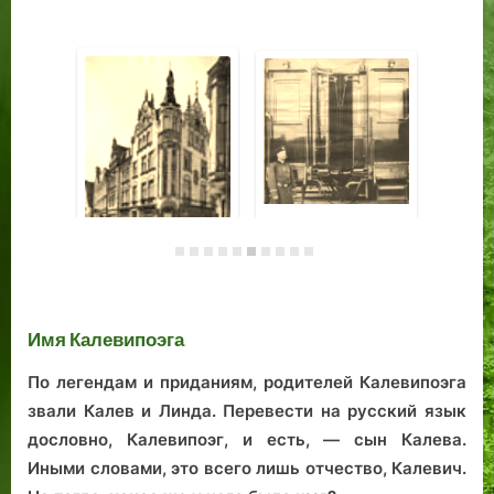
Наследники
государственного
старейшины
Топ-десятка
Це
таллиннских
Ол
курьезов
Имя Калевипоэга
По легендам и приданиям, родителей Калевипоэга
звали Калев и Линда. Перевести на русский язык
дословно, Калевипоэг, и есть, — сын Калева.
Иными словами, это всего лишь отчество, Калевич.