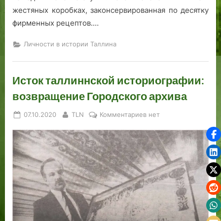
жестяных коробках, законсервированная по десятку
фирменных рецептов.…
Личности в истории Таллина
Исток таллиннской историографии:
возвращение Городского архива
Posted
By
к
07.10.2020
TLN
Комментариев
нет
on
записи
Исток
таллиннской
историографии:
возвращение
Городского
архива