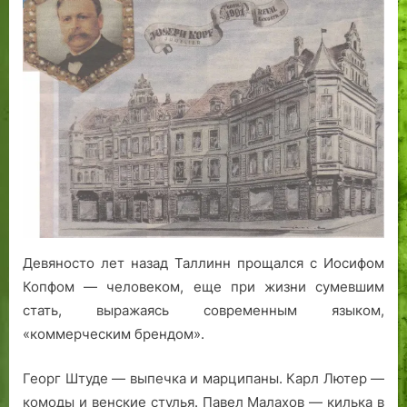
ювелир
Иосиф
Копф:
золотых
дел
мастер
Девяносто лет назад Таллинн прощался с Иосифом
Копфом — человеком, еще при жизни сумевшим
стать, выражаясь современным языком,
«коммерческим брендом».
Георг Штуде — выпечка и марципаны. Карл Лютер —
комоды и венские стулья. Павел Малахов — килька в