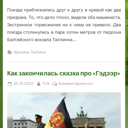
Поезда приближались друг к другу в кривой как два
призрака. То, что дело плохо, видели оба машиниста.
Экстренное торможение ни к чему не привело. Два
поезда столкнулись в паре сотен метров от перрона
Балтийского вокзала Таллинна.…
Хроники Таллина
Как закончилась сказка про «Гэдээр»
Posted
By
к
05.10.2020
TLN
Комментариев
нет
on
записи
Как
закончилась
сказка
про
«Гэдээр»