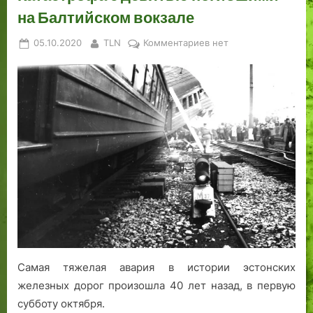
на Балтийском вокзале
Posted
By
к
05.10.2020
TLN
Комментариев
нет
on
записи
Катастрофа
с
девятью
погибшими
на
Балтийском
вокзале
Самая тяжелая авария в истории эстонских
железных дорог произошла 40 лет назад, в первую
субботу октября.