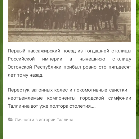
о
р
Т
р
г
а
о
а
л
д
р
л
а.
и
и
1
т
н
9
а
е
Первый пассажирский поезд из тогдашней столицы
6
в
Российской империи в нынешнюю столицу
5
Т
Эстонской Республики прибыл ровно сто пятьдесят
—
а
лет тому назад.
1
л
9
л
Перестук вагонных колес и локомотивные свистки –
8
и
неотъемлемые компоненты городской симфонии
8
н
гг
е
Таллинна вот уже полтора столетия.…
.
,
Личности в истории Таллина
м
у
з