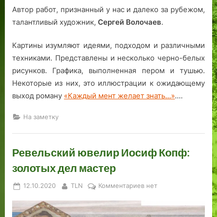
Автор работ, признанный у нас и далеко за рубежом,
а
талантливый художник,
Сергей Волочаев
.
Картины изумляют идеями, подходом и различными
техниками. Представлены и несколько черно-белых
рисунков. Графика, выполненная пером и тушью.
Некоторые из них, это иллюстрации к ожидающему
выход роману
«Каждый мент желает знать…»
.…
На заметку
Ревельский ювелир Иосиф Копф:
золотых дел мастер
Posted
By
к
12.10.2020
TLN
Комментариев
нет
on
записи
Ревельский