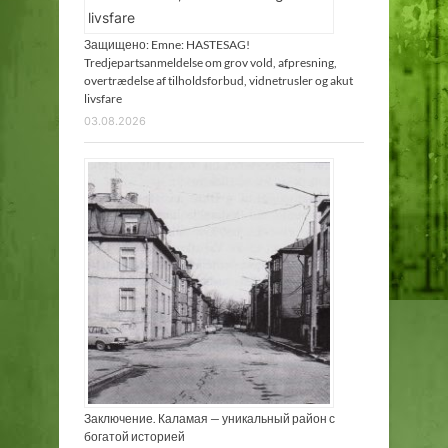
Защищено: Emne: HASTESAG!
Tredjepartsanmeldelse om grov vold, afpresning,
overtrædelse af tilholdsforbud, vidnetrusler og akut
livsfare
03.08.2026
Заключение. Каламая — уникальный район с
богатой историей