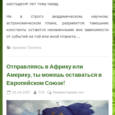
шестьдесят лет тому назад.
Не в строго академическом, научном,
астрономическом плане, разумеется: тамошние
константы остаются неизменными вне зависимости
от событий на той или иной планете.…
Хроники Таллина
Отправляясь в Африку или
Америку, ты можешь оставаться в
Европейском Союзе!
Posted
By
к
05.04.2021
TLN
Комментариев
нет
on
записи
Отправляясь
в
Африку