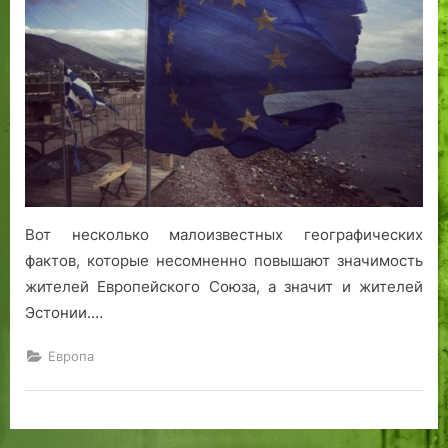
или
Америку,
ты
можешь
оставаться
в
Европейском
Союзе!
Вот несколько малоизвестных географических
фактов, которые несомненно повышают значимость
жителей Европейского Союза, а значит и жителей
Эстонии.…
Европа