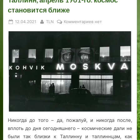
становится ближе
Posted
By
к
12.04.2021
TLN
Комментариев
нет
on
записи
Таллинн,
апрель
1961-
го:
космос
становится
ближе
Никогда до того – да, пожалуй, и никогда после,
вплоть до дня сегодняшнего – космические дали не
были так близки к Таллинну и таллиннцам, как