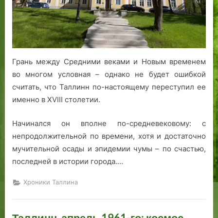
а
м
к
я
а
т
й
и
т
…
с
Грань между Средними веками и Новым временем
»
е
во многом условная – однако не будет ошибкой
и
считать, что Таллинн по-настоящему переступил ее
К
а
именно в XVIII столетии.
й
т
Начинался он вполне по-средневековому: с
с
непродолжительной по времени, хотя и достаточно
е
мучительной осады и эпидемии чумы – по счастью,
л
последней в истории города.…
и
й
Хроники Таллина
т
Таллинн, апрель 1961-го: космос