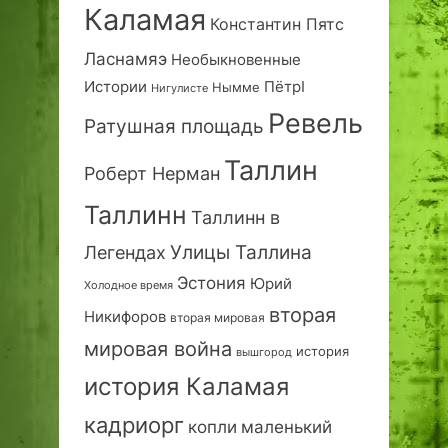
Каламая
Константин Пятс
Ласнамяэ
Необыкновенные
Истории
ПётрI
Нымме
Нигулисте
Ревель
Ратушная площадь
Таллин
Роберт Нерман
Таллинн
Таллинн в
Улицы Таллина
Легендах
Эстония
Юрий
Холодное время
вторая
Никифоров
вторая мировая
мировая война
история
вышгород
история Каламая
кадриорг
маленький
копли