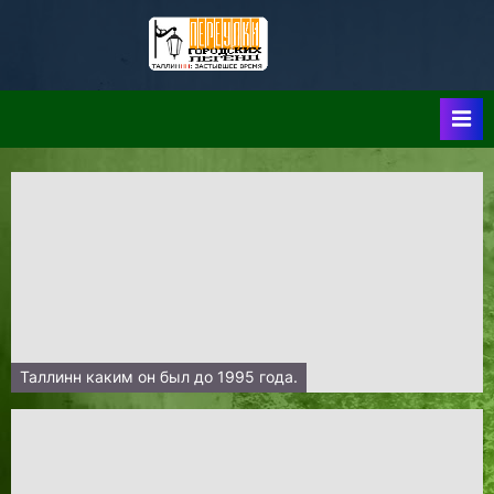
Skip
to
Таллин:
Таллин: Застывшее
content
Время-|-
Переулки
Городских
Легенд
Таллинн каким он был до 1995 года.