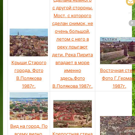
с другой стороны.
Мост, с которого
сделан снимок, не
очень большой,
летом с него в
реку прыгают
дети. Река Пирита
впадает в море
Крыши Старого
именно
Восточная стен
города. Фото
здесь.Фото
Фото Г.Герман
В.Полякова
В.Полякова 1987г.
1987г.
1987г.
Вид на город. По
Крепостная стена
всему видно,