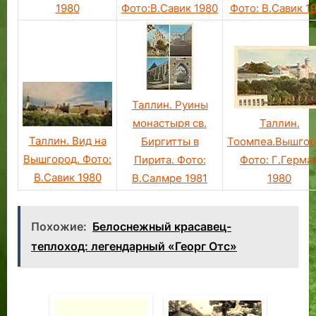
1980
Фото:В.Савик 1980
Фото: В.Савик 1
Таллин. Руины
монастыря св.
Таллин.
Таллин. Вид на
Биргитты в
Тоомпеа.Вышгор
Вышгород. Фото:
Пирита. Фото:
Фото: Г.Герма
В.Савик 1980
В.Салмре 1981
1980
Похожие:
Белоснежный красавец-
теплоход: легендарный «Георг Отс»