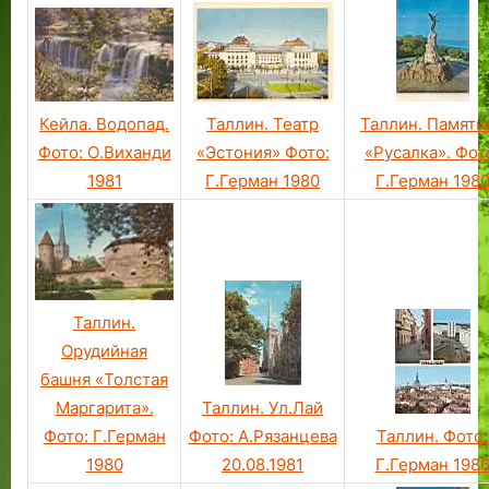
Таллин. Театр
Таллин. Памятн
Кейла. Водопад.
«Эстония» Фото:
«Русалка». Фот
Фото: О.Виханди
Г.Герман 1980
Г.Герман 198
1981
Таллин.
Орудийная
башня «Толстая
Таллин. Ул.Лай
Маргарита».
Фото: А.Рязанцева
Таллин. Фото:
Фото: Г.Герман
20.08.1981
Г.Герман 198
1980