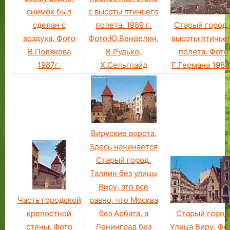
с высоты птичьего
снимок был
полета. 1989 г.
Старый город 
сделан с
Фото:Ю.Венделин,
высоты птичье
воздуха. Фото
В.Рудько,
полета. Фото
В.Полякова
Х.Сельглайд
Г.Германа 1988
1987г.
Вируские ворота.
Здесь начинается
Старый город.
Таллин без улицы
Виру, это все
Часть городской
равно, что Москва
крепостной
без Арбата, а
Старый город
стены. Фото
Ленинград без
Улица Виру. Фо