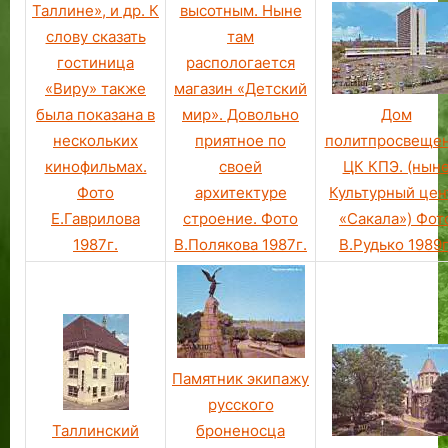
в
т
д
Таллине», и др. К
высотным. Ныне
,
а
р
слову сказать
там
а
н
и
гостиница
распологается
п
а
о
«Виру» также
магазин «Детский
р
в
р
была показана в
мир». Довольно
Дом
и
л
г
нескольких
приятное по
политпросвеще
н
и
е
кинофильмах.
своей
ЦК КПЭ. (нын
е
в
Фото
архитектуре
Культурный цен
о
а
б
л
Е.Гаврилова
строение. Фото
«Сакала») Фот
х
.
1987г.
В.Полякова 1987г.
В.Рудько 1989г
о
д
и
м
о
с
Памятник экипажу
т
русского
и
Таллинский
броненосца
п