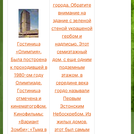
города. Обратите
ы
е
н
внимание на
ч
н
а
и
н
л
здание с зеленой
с
ы
ь
стеной украшеной
л
й
н
гербом и
и
«
о
Гостиница
надписью. Этот
т
с
м
«Олимпия».
семиэтажный
е
у
у
Была построена
дом, с еще одним
л
х
с
к проходившей в
подземным
ь
о
т
н
й
а
1980-ом году
этажом, в
ы
з
д
Олимпиаде.
середине века
х
а
и
Гостиница
гордо называли
н
к
о
отмечена и
Первым
а
о
н
кинематогрфом.
Эстонским
в
н
у
Кинофильмы:
Небоскребом. Из
ы
»
в
«Вариант
жилых домов,
к
у
К
Зомби»; «Тьма в
этот был самым
о
с
а