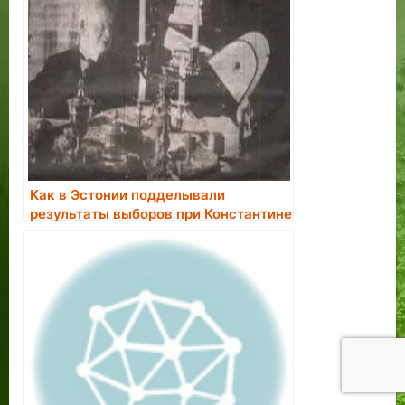
Как в Эстонии подделывали
результаты выборов при Константине
Пятсе.