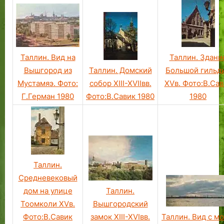
Таллин. Здани
Таллин. Вид на
Таллин. Домский
Большой гильд
Вышгород из
собор XIII-XVIIвв.
XVв. Фото:В.Сав
Мустамяэ. Фото:
Фото:В.Савик 1980
1980
Г.Герман 1980
Таллин.
Средневековый
дом на улице
Таллин.
Тоомколи XVв.
Вышгородский
Фото:В.Савик
замок XIII-XVIвв.
Таллин. Вид с мо