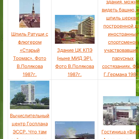
здания, можн
б
видеть башню, 
ы
л
шпиль церкви
о
построенной д
п
Шпиль Ратуши с
иностранных
о
флюгером
спортсменов
з
«Старый
Здание ЦК КПЭ
участвовавших
а
Тоомас». Фото
(ныне МИД ЭР).
парусных
и
В.Полякова
Фото В.Полякова
состязаниях. Фо
м
1987г.
1987г.
Г.Германа 1987
с
т
в
о
в
а
Вычислительный
т
центр Госплана
ь
в
Гостиница «Вир
ЭССР. Что там
р