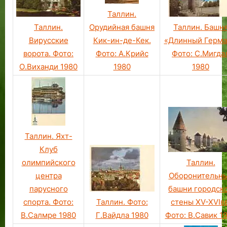
Таллин.
Орудийная башня
Таллин. Башн
Таллин.
Кик-ин-де-Кек.
«Длинный Герма
Вирусские
Фото: А.Крийс
Фото: С.Мигда
ворота. Фото:
1980
1980
О.Виханди 1980
Таллин. Яхт-
Клуб
олимпийского
Таллин.
центра
Оборонительн
парусного
башни городск
спорта. Фото:
Таллин. Фото:
стены XV-XVIвв
В.Салмре 1980
Г.Вайдла 1980
Фото: В.Савик 1