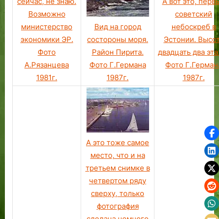
А вот это, перв
сейчас, не знаю.
а
советский
Возможно
т
Вид на город
небоскреб в
министерство
у
состороны моря.
Эстонии. Высо
экономики ЭР.
ш
Район Пирита.
двадцать два эта
Фото
е
Фото Г.Германа
Фото Г.Герман
А.Рязанцева
.
1987г.
1987г.
1981г.
А это тоже самое
место, что и на
третьем снимке в
четвертом ряду
сверху, только
фотография
сделана немного