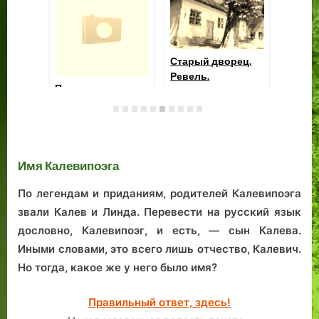
На приморской
Таллиннский
дороге
Па
мудрец
в 
Имя Калевипоэга
По легендам и приданиям, родителей Калевипоэга
звали Калев и Линда. Перевести на русский язык
дословно, Калевипоэг, и есть, — сын Калева.
Иными словами, это всего лишь отчество, Калевич.
Но тогда, какое же у него было имя?
Правильный ответ, здесь!