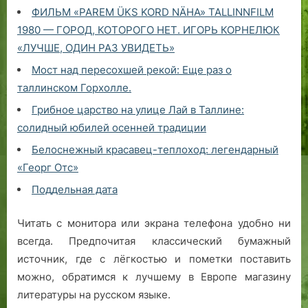
ФИЛЬМ «PAREM ÜKS KORD NÄHA» TALLINNFILM
1980 — ГОРОД, КОТОРОГО НЕТ. ИГОРЬ КОРНЕЛЮК
«ЛУЧШЕ, ОДИН РАЗ УВИДЕТЬ»
Мост над пересохшей рекой: Еще раз о
таллинском Горхолле.
Грибное царство на улице Лай в Таллине:
солидный юбилей осенней традиции
Белоснежный красавец-теплоход: легендарный
«Георг Отс»
Поддельная дата
Читать с монитора или экрана телефона удобно ни
всегда. Предпочитая классический бумажный
источник, где с лёгкостью и пометки поставить
можно, обратимся к лучшему в Европе магазину
литературы на русском языке.