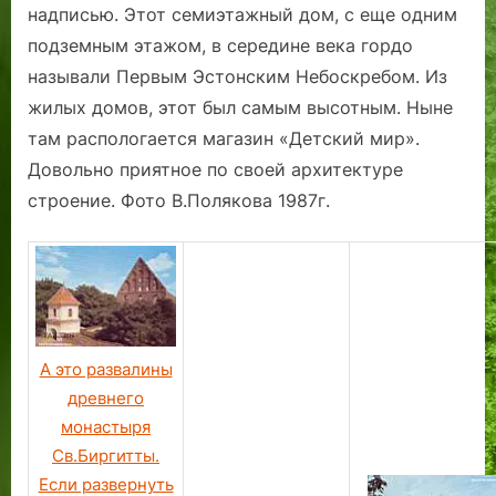
надписью. Этот семиэтажный дом, с еще одним
года.
!
…
и
б
«
к
подземным этажом, в середине века гордо
А
ц
е
а
л
г
и
з
к
а
называли Первым Эстонским Небоскребом.
Из
о
з
в
а
д
жилых домов, этот был самым высотным. Ныне
р
м
о
д
)
там распологается магазин «Детский мир».
о
е
д
е
.
Довольно приятное по своей архитектуре
ж
р
к
м
а
е
и
и
строение. Фото В.Полякова 1987г.
н
н
н
я
е
и
е
ф
?
я
с
и
т
п
з
р
р
к
е
а
у
А это развалины
б
в
л
древнего
о
и
ь
монастыря
в
т
т
а
с
у
Св.Биргитты.
л
я
р
Если развернуть