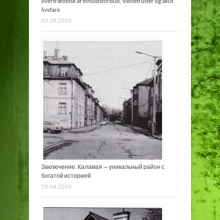
overtrædelse af tilholdsforbud, vidnetrusler og akut
livsfare
03.08.2026
Заключение. Каламая — уникальный район с
богатой историей
29.04.2026