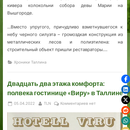
кивера колокольни собора девы Марии на
Вышгороде.
…Вместо упругого, причудливо взметнувшегося к
небу черного силуэта – громоздкая конструкция из
металлических лесов и полиэтилена: на
строительный объект пришли реставраторы.…
Хроники Таллина
Двадцать два этажа комфорта:
полвека гостинице «Виру» в Таллине
Posted
By
к
05.04.2022
TLN
Комментариев
нет
on
записи
Двадцать
два
этажа