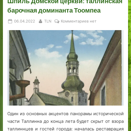
Шпиль Домской церкви: таллинская
барочная доминанта Тоомпеа
Posted
By
к
06.04.2022
TLN
Комментариев
нет
on
записи
Шпиль
Домской
церкви:
таллинская
барочная
доминанта
Тоомпеа
Один из основных акцентов панорамы исторической
части Таллинна до конца лета будет скрыт от взора
таллиннцев и гостей города: началась реставрация