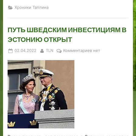
Хроники Таллина
ПУТЬ ШВЕДСКИМ ИНВЕСТИЦИЯМ В
ЭСТОНИЮ ОТКРЫТ
Posted
By
к
02.04.2022
TLN
Комментариев
нет
on
записи
ПУТЬ
ШВЕДСКИМ
ИНВЕСТИЦИЯМ
В
ЭСТОНИЮ
ОТКРЫТ