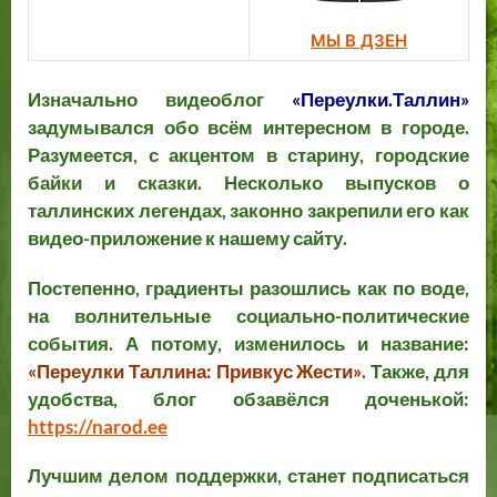
Жести
о
а
о
е
МЫ В ДЗЕН
в
н
р
к
а
а
о
а
л
д
и
Изначально видеоблог
«Переулки.Таллин»
и
а.
ф
задумывался обо всём интересном в городе.
з
1
о
Разумеется, с акцентом в старину, городские
а
9
т
байки и сказки. Несколько выпусков о
ц
6
о
таллинских легендах, законно закрепили его как
и
5
г
видео-приложение к нашему сайту.
я
—
р
и
1
а
Постепенно, градиенты разошлись как по воде,
м
9
ф
на волнительные социально-политические
о
8
ы
события. А потому, изменилось и название:
щ
8
«Переулки Таллина: Привкус Жести»
. Также, для
е
гг
удобства, блог обзавёлся доченькой:
н
.
https://narod.ee
и
е
Лучшим делом поддержки, станет подписаться
у