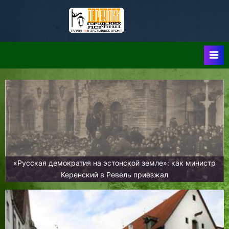
Skip
to
Таллин:
Таллин: Застывшее
content
Время-|-
Переулки
Городских
Легенд
«Русская демократия на эстонской земле»: как министр
Керенский в Ревель приезжал