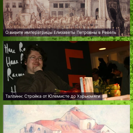
О визите императрицы Елизаветы Петровны в Ревель
Таллинн: Стройка от Юлемисте до Харьюмяги