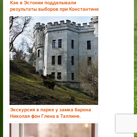
Как в Эстонии подделывали
результаты выборов при Константине
Пятсе.
Экскурсия в парке у замка барона
Николая фон Глена в Таллине.
Бронирование экскурсии.