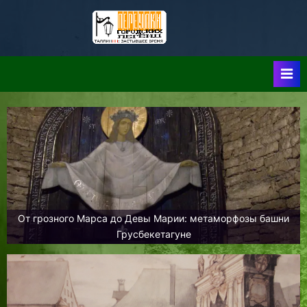
Skip
to
Таллин:
Таллин: Застывшее
content
Время-|-
Переулки
Городских
Легенд
От грозного Марса до Девы Марии: метаморфозы башни
Грусбекетагуне