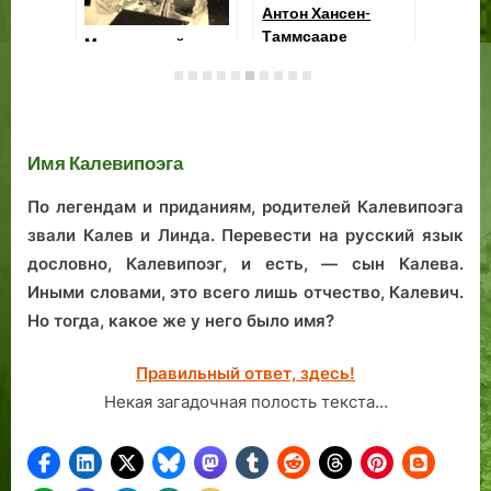
Шахиншах в
Мо
ресторане «Кянну
жи
Кукк»: как Таллинн
Таинственный
иранского
незнакомец.
монарха
Имя Калевипоэга
принимал
По легендам и приданиям, родителей Калевипоэга
звали Калев и Линда. Перевести на русский язык
дословно, Калевипоэг, и есть, — сын Калева.
Иными словами, это всего лишь отчество, Калевич.
Но тогда, какое же у него было имя?
Правильный ответ, здесь!
Некая загадочная полость текста…