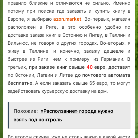
правило близкие и отличаются не сильно. Именно
потому при поиске где заказать и купить книгу в
Европе, я выбираю
azon.market
. Во-первых, магазин
расположен в Риге, а это особенно удобно по
доставке заказа книг в Эстонию и Литву, в Таллин и
Вильнюс, не говоря о других городах. Во-вторых, я
живу в Таллине, и конечно, закажу дешевле и
быстрее из Риги, чем к примеру, из Германии. В
третьих,
при заказе книг свыше
40
евро,
доставят
по Эстонии, Латвии и Литве
до почтового автомата
бесплатно.
А если заказать свыше 65 евро, то могут
задействовать курьерскую доставку на дом.
Похожие:
«Расползание» города нужно
взять под контроль
Во втором случае, уже не столь важно в какой части