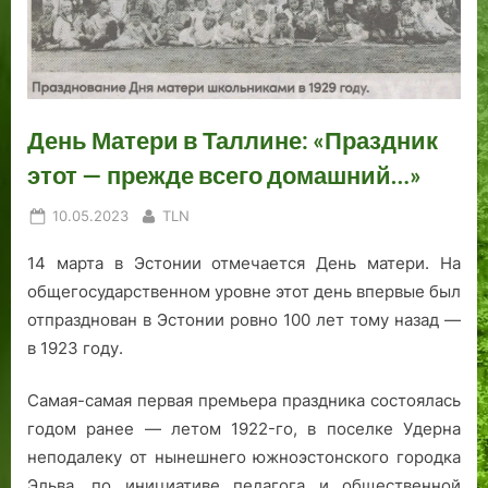
…
е
ф
т
ц
к
т
К
а
а
д
о
о
е
д
№
о
р
м
р
Н
о
4
н
е
К
а
у
т
с
в
а
я
н
!
т
День Матери в Таллине: «Праздник
е
ц
.
н
а
л
е
е
н
этот — прежде всего домашний…»
ь
м
:
т
Posted
By
10.05.2023
TLN
с
с
и
on
к
е
н
14 марта в Эстонии отмечается День матери. На
о
к
а
общегосударственном уровне этот день впервые был
г
р
П
отпразднован в Эстонии ровно 100 лет тому назад —
о
е
я
а
т
т
в 1923 году.
д
н
с
м
е
а
Самая-самая первая премьера праздника состоялась
и
п
годом ранее — летом 1922-го, в поселке Удерна
р
р
неподалеку от нынешнего южноэстонского городка
а
е
Эльва, по инициативе педагога и общественной