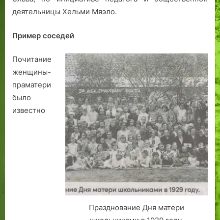
л
с
деятельницы Хельми Мяэло.
т
т
е
а
Пример соседей
й
н
с
н
Почитание
т
о
в
г
женщины-
а
о
праматери
в
было
о
известно
з
в
р
а
щ
е
н
и
я
Празднование Дня матери