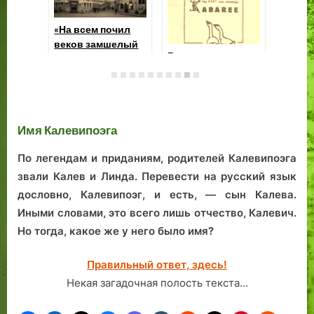
о
р
м
з
.
а
а
е
«Н
С
й
р
м
ве
м
о
т
н
Ревель: большие
«Сердечно
сл
планы Элиеля
о
н
.
а
приветствуем в
Сааринена
древнем
т
у
С
я
Таллинне»: Бунин
р
Т
к
Б
в столице
и
о
о
а
Имя Калевипоэга
Эстонии
т
н
л
ш
е
д
ь
н
По легендам и приданиям, родителей Калевипоэга
ф
и
з
я
звали Калев и Линда. Перевести на русский язык
о
.
и
»
дословно, Калевипоэг, и есть, — сын Калева.
т
Б
п
Иными словами, это всего лишь отчество, Калевич.
к
р
о
Но тогда, какое же у него было имя?
и
о
с
.
н
н
и
е
Правильный ответ, здесь!
р
г
Некая загадочная полость текста…
о
у
в
!