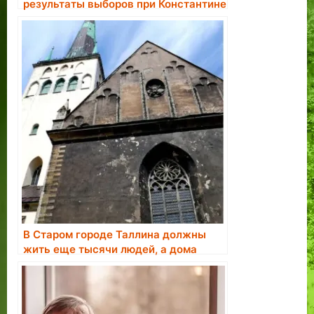
результаты выборов при Константине
Пятсе.
В Старом городе Таллина должны
жить еще тысячи людей, а дома
нужно отобрать у недобросовестных
владельцев