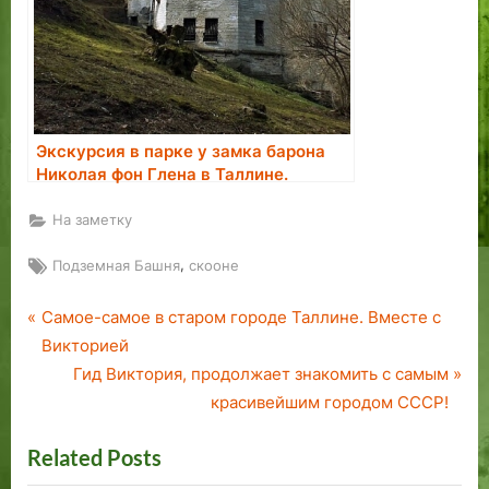
Экскурсия в парке у замка барона
Николая фон Глена в Таллине.
Бронирование экскурсии.
На заметку
Tags:
,
Подземная Башня
скооне
P
Навигация
Самое-самое в старом городе Таллине. Вместе с
r
Викторией
по
e
N
Гид Виктория, продолжает знакомить с самым
v
e
красивейшим городом СССР!
записям
i
x
Related Posts
o
t
u
P