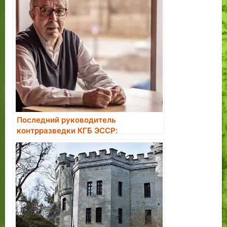
Последний руководитель
контрразведки КГБ ЭССР:
большинство завербованных в
агенты считали это большой честью