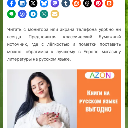
а
(
н
В
и
т
е
о
Читать с монитора или экрана телефона удобно ни
.
р
всегда. Предпочитая классический бумажный
а
источник, где с лёгкостью и пометки поставить
я
ч
можно, обратимся к лучшему в Европе магазину
а
литературы на русском языке.
с
т
ь
)