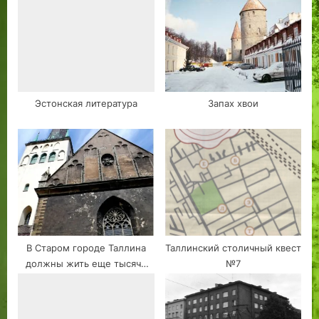
Таллинне
Эстонская литература
Запах хвои
В Старом городе Таллина
Таллинский столичный квест
должны жить еще тысячи
№7
людей, а дома нужно
отобрать у
недобросовестных