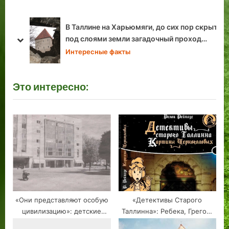
s
o
P
s
В Таллине на Харьюмяги, до сих пор скрыт
o
t
под слоями земли загадочный проход
prev
next
ведущий в неизведанные пространства
s
:
Интересные факты
Ингерманландского бастиона
t
:
Это интересно:
«Они представляют особую
«Детективы Старого
цивилизацию»: детские
Таллинна»: Ребека, Грегор,
книги СССР в довоенном
призрак Бальтазар