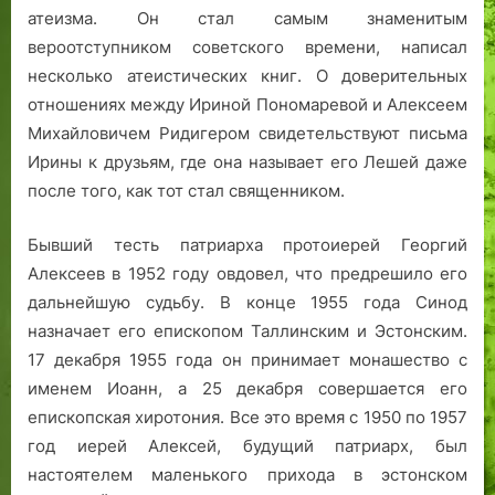
атеизма. Он стал самым знаменитым
вероотступником советского времени, написал
несколько атеистических книг. О доверительных
отношениях между Ириной Пономаревой и Алексеем
Михайловичем Ридигером свидетельствуют письма
Ирины к друзьям, где она называет его Лешей даже
после того, как тот стал священником.
Бывший тесть патриарха протоиерей Георгий
Алексеев в 1952 году овдовел, что предрешило его
дальнейшую судьбу. В конце 1955 года Синод
назначает его епископом Таллинским и Эстонским.
17 декабря 1955 года он принимает монашество с
именем Иоанн, а 25 декабря совершается его
епископская хиротония. Все это время с 1950 по 1957
год иерей Алексей, будущий патриарх, был
настоятелем маленького прихода в эстонском