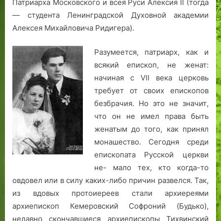
Патриарха Московского и всея Руси Алексия II (тогда
а
р
— студента Ленинградской Духовной академии
,
и
с
и
Алексея Михайловича Ридигера).
к
…
у
Разумеется, патриарх, как и
л
всякий епископ, не женат:
ь
начиная с VII века церковь
п
требует от своих епископов
т
безбрачия. Но это не значит,
у
что он не имел права быть
р
а
женатым до того, как принял
,
монашество. Сегодня среди
д
епископата Русской церкви
р
не- мало тех, кто когда-то
а
овдовел или в силу каких-либо причин развелся. Так,
м
из вдовых протоиереев стали архиереями
а
архиепископ Кемеровский Софроний (Будько),
т
недавно скончавшиеся архиепископы Тихвинский
у