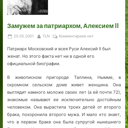
о
Т
в
а
а
р
а
е
о
л
с
Замужем за патриархом, Алексием II
т
л
т
и
н
Posted
By
к
20.05.2001
TLN
Комментариев
нет
н
а
on
записи
н
я
Патриарх Московский и всея Руси Алексий II был
Замужем
а
с
за
женат. Но этого факта нет ни в одной его
:
т
патриархом,
официальной биографии.
а
р
Алексием
р
а
II
В живописном пригороде Таллина, Нымме, в
х
н
и
и
скромном сельском доме живет женщина. Она
т
ц
выглядит намного моложе своих лет (а ей почти 72),
е
а
знакомые называют ее исключительно достойным
к
и
человеком. Она вырастила троих детей от второго
т
с
брака, похоронила второго мужа. И мало кто знает,
у
т
что в первом браке она была супругой нынешнего
р
о