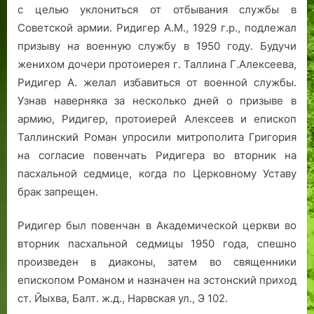
с целью уклониться от отбывания службы в
Советской армии. Ридигер А.М., 1929 г.р., подлежал
призыву на военную службу в 1950 году. Будучи
женихом дочери протоиерея г. Таллина Г.Алексеева,
Ридигер А. желал избавиться от военной службы.
Узнав наверняка за несколько дней о призыве в
армию, Ридигер, протоиерей Алексеев и епископ
Таллинский Роман упросили митрополита Григория
на согласие повенчать Ридигера во вторник на
пасхальной седмице, когда по Церковному Уставу
брак запрещен.
Ридигер был повенчан в Академической церкви во
вторник пасхальной седмицы 1950 года, спешно
произведен в диаконы, затем во священники
епископом Романом и назначен на эстонский приход
ст. Йыхва, Балт. ж.д., Нарвская ул., Э 102.