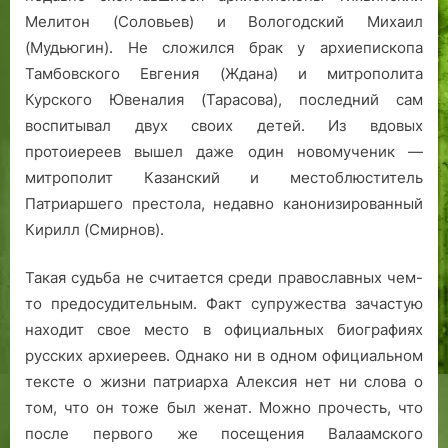
р
Мелитон (Соловьев) и Вологодский Михаил
г
(Мудьюгин). Не сложился брак у архиепископа
и
Тамбовского Евгения (Ждана) и митрополита
я
Курского Ювеналия (Тарасова), последний сам
воспитывал двух своих детей. Из вдовых
протоиереев вышел даже один новомученик —
митрополит Казанский и местоблюститель
Патриаршего престола, недавно канонизированный
Кирилл (Смирнов).
Такая судьба не считается среди православных чем-
то предосудительным. Факт супружества зачастую
находит свое место в официальных биографиях
русских архиереев. Однако ни в одном официальном
тексте о жизни патриарха Алексия нет ни слова о
том, что он тоже был женат. Можно прочесть, что
после первого же посещения Валаамского