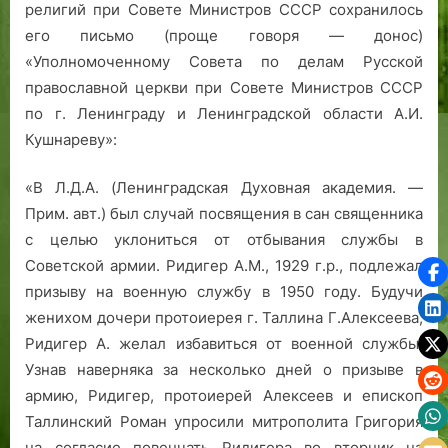
религий при Совете Министров СССР сохранилось
его письмо (проще говоря — донос)
«Уполномоченному Совета по делам Русской
православной церкви при Совете Министров СССР
по г. Ленинграду и Ленинградской области А.И.
Кушнареву»:
«В Л.Д.А. (Ленинградская Духовная академия. —
Прим. авт.) был случай посвящения в сан священника
с целью уклониться от отбывания службы в
Советской армии. Ридигер А.М., 1929 г.р., подлежал
призыву на военную службу в 1950 году. Будучи
женихом дочери протоиерея г. Таллина Г.Алексеева,
Ридигер А. желал избавиться от военной службы.
Узнав наверняка за несколько дней о призыве в
армию, Ридигер, протоиерей Алексеев и епископ
Таллинский Роман упросили митрополита Григория
на согласие повенчать Ридигера во вторник на