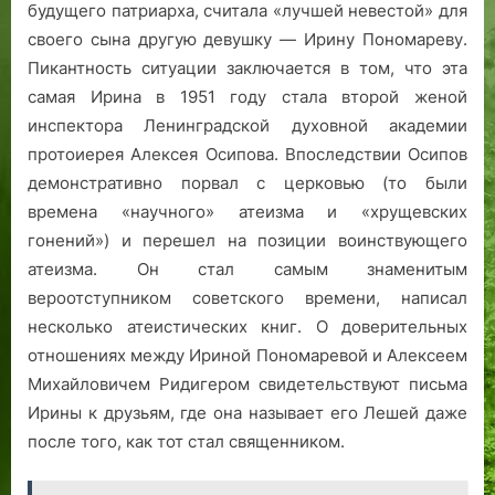
будущего патриарха, считала «лучшей невестой» для
своего сына другую девушку — Ирину Пономареву.
Пикантность ситуации заключается в том, что эта
самая Ирина в 1951 году стала второй женой
инспектора Ленинградской духовной академии
протоиерея Алексея Осипова. Впоследствии Осипов
демонстративно порвал с церковью (то были
времена «научного» атеизма и «хрущевских
гонений») и перешел на позиции воинствующего
атеизма. Он стал самым знаменитым
вероотступником советского времени, написал
несколько атеистических книг. О доверительных
отношениях между Ириной Пономаревой и Алексеем
Михайловичем Ридигером свидетельствуют письма
Ирины к друзьям, где она называет его Лешей даже
после того, как тот стал священником.