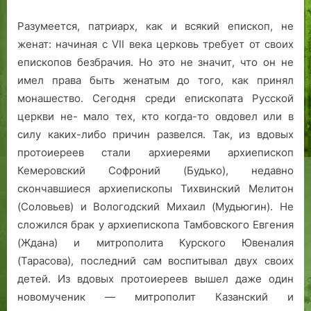
Разумеется, патриарх, как и всякий епископ, не
женат: начиная с VII века церковь требует от своих
епископов безбрачия. Но это не значит, что он не
имел права быть женатым до того, как принял
монашество. Сегодня среди епископата Русской
церкви не- мало тех, кто когда-то овдовел или в
силу каких-либо причин развелся. Так, из вдовых
протоиереев стали архиереями архиепископ
Кемеровский Софроний (Будько), недавно
скончавшиеся архиепископы Тихвинский Мелитон
(Соловьев) и Вологодский Михаил (Мудьюгин). Не
сложился брак у архиепископа Тамбовского Евгения
(Ждана) и митрополита Курского Ювеналия
(Тарасова), последний сам воспитывал двух своих
детей. Из вдовых протоиереев вышел даже один
новомученик — митрополит Казанский и