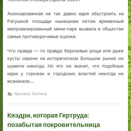
н
ь
т
ь
е
т
и
ы
л
о
с
и
и
я
Анонсированная не так давно идея обустроить на
х
е
р
к
с
я
и
Ратушной площади нынешним летом временный
т
т
а
и
т
ж
м
импровизированный мини-парк вызвала в обществе
у
в
я
й
о
и
а
а
о
.
л
р
л
с
самые противоречивые оценки.
л
с
и
и
о
с
е
т
с
и
г
о
Что правда — то правда: березовые рощи или даже
т
р
т
Л
о
в
кусты сирени на историческом Большом рынке не
о
о
о
а
р
о
шумели никогда. Но это не значит, что подобные
в
г
к
с
а
е
идеи у горожан и городских властей никогда не
в
а
»
н
й
у
возникали.…
Т
х
:
а
о
в
а
,
г
м
н
л
Хроники Таллина
л
н
а
я
а
е
л
о
з
э
Т
ч
и
с
е
н
а
е
Кяэдри, которая Гертруда:
н
т
т
а
л
н
е
а
ы
ч
л
и
позабытая покровительница
в
г
а
и
е