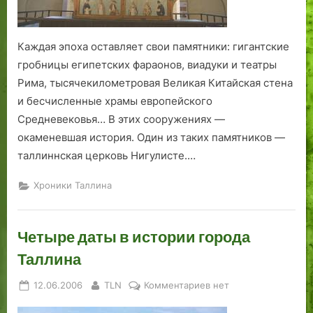
Каждая эпоха оставляет свои памятники: гигантские
гробницы египетских фараонов, виадуки и театры
Рима, тысячекилометровая Великая Китайская стена
и бесчисленные храмы европейского
Средневековья… В этих сооружениях —
окаменевшая история. Один из таких памятников —
таллиннская церковь Нигулисте.…
Хроники Таллина
Четыре даты в истории города
Таллина
Posted
By
к
12.06.2006
TLN
Комментариев
нет
on
записи