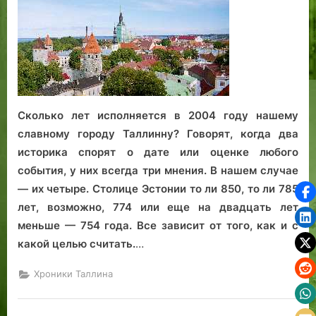
Четыре
даты
в
истории
города
Таллина
Сколько лет исполняется в 2004 году нашему
славному городу Таллинну? Говорят, когда два
историка спорят о дате или оценке любого
события, у них всегда три мнения. В нашем случае
— их четыре. Столице Эстонии то ли 850, то ли 785
лет, возможно, 774 или еще на двадцать лет
меньше — 754 года. Все зависит от того, как и с
какой целью считать.
…
Хроники Таллина