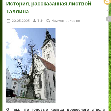
История, рассказанная листвой
Таллина
Posted
By
к
20.05.2005
TLN
Комментариев
нет
on
записи
История,
рассказанная
листвой
Таллина
О том, что годовые кольца древесного ствола