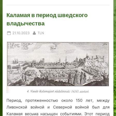
Каламая в период шведского
владычества
Posted
By
21.10.2023
TLN
on
Период, протяженностью около 150 лет, между
Ливонской войной и Северной войной был для
Каламая весьма насыщен событиями. Этот период