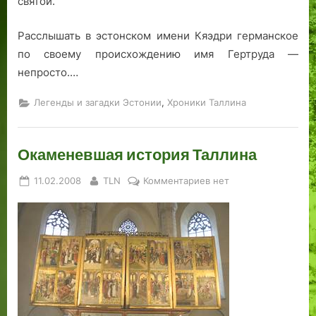
святой.
р
к
Расслышать в эстонском имени Кяэдри германское
с
по своему происхождению имя Гертруда —
и
непросто.…
,
Легенды и загадки Эстонии
Хроники Таллина
Окаменевшая история Таллина
Posted
By
к
11.02.2008
TLN
Комментариев
нет
on
записи
Окаменевшая
история
Таллина