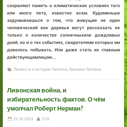
сохраняют память о климатических условиях того
или иного лета, известно всем. Кудаменьше
задумываешься о том, что живущие не один
человеческий век деревья могут рассказать не
только о количестве солнечныхили дождливых
дней, но и о тех событиях, свидетелями которых им
довелось побывать. Или даже стать их главным
действующимлицом.
…
,
Личности в истории Таллина
Хроники Таллина
Ливонская война, и
избирательность фактов. О чём
умолчал Роберт Нерман?
Posted
By
22.10.2023
TLN
on