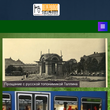
Skip
to
Таллин:
Таллин: Застывшее
content
Время-|-
Переулки
Городских
Легенд
Прощание с русской топонимикой Таллина