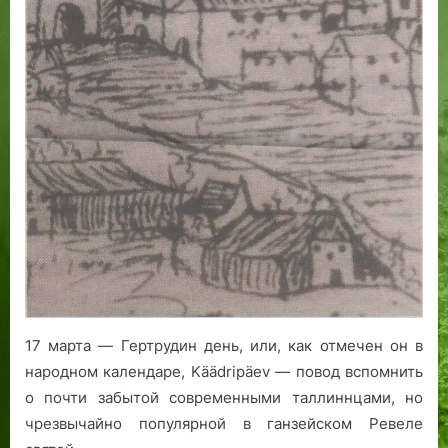
н
к
с
и
к
е
о
о
г
с
о
о
О
б
р
е
д
н
е
н
н
о
а
с
в
т
з
и
а
17 марта — Гертрудин день, или, как отмечен он в
м
народном календаре, Käädripäev — повод вспомнить
к
о почти забытой современными таллиннцами, но
е
К
чрезвычайно популярной в ганзейском Ревеле
а