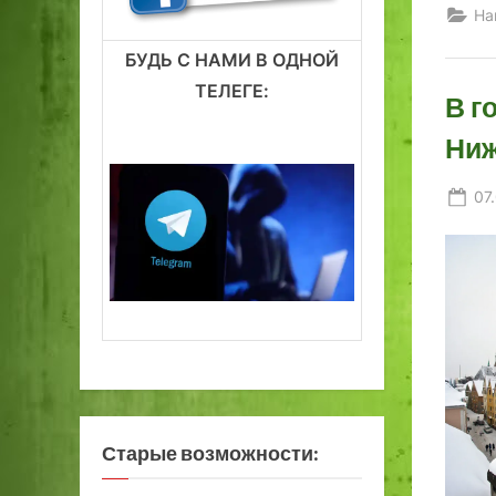
На
БУДЬ С НАМИ В ОДНОЙ
ТЕЛЕГЕ:
В г
Ниж
Po
07
on
Старые возможности: