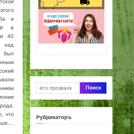
тской
этого
еба и
ий в
ти 40
а над
 был
енным
окий
ывали
Найти:
нием
онии
рода.
, что
Рубрикаторъ
ьше.…