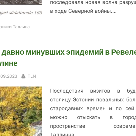
последовала новая волна разру
в ходе Северной войны.…
оники Таллина
 давно минувших эпидемий в Ревеле
лине
sted
By
.09.2023
TLN
Последствия визитов в бу
столицу Эстонии повальных бол
стародавних времен и по сей
можно отыскать в город
пространстве современ
Таллинна.