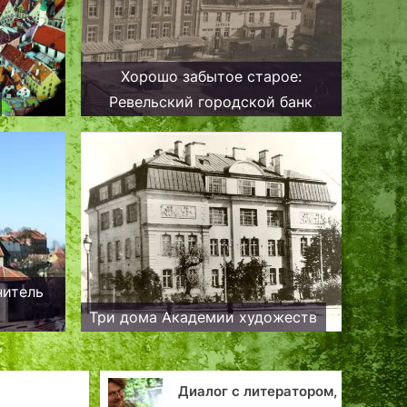
Хорошо забытое старое:
Ревельский городской банк
нитель
Три дома Академии художеств
Диалог с литератором,
Путешествие по