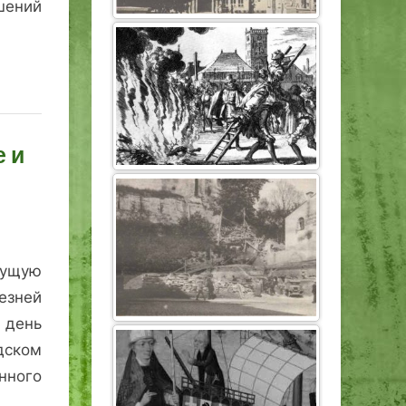
шений
 и
дущую
езней
 день
ском
ного