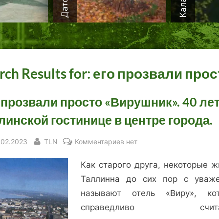
rch Results for:
его прозвали прос
 прозвали просто «Вирушник». 40 ле
линской гостинице в центре города.
sted
By
к
.02.2023
TLN
Комментариев
нет
записи
Как старого друга, некоторые ж
Его
прозвали
Таллинна до сих пор с уваж
просто
называют отель «Виру», ко
«Вирушник».
справедливо считае
40