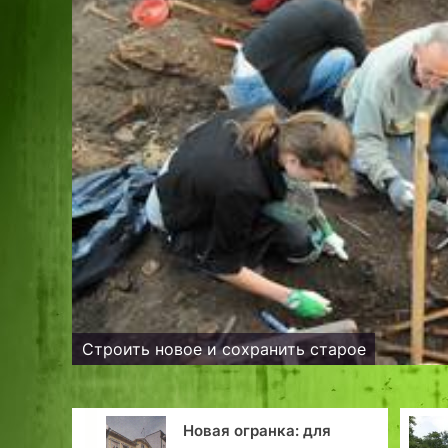
Строить новое и сохранить старое
Новая огранка: для
Детский музей при