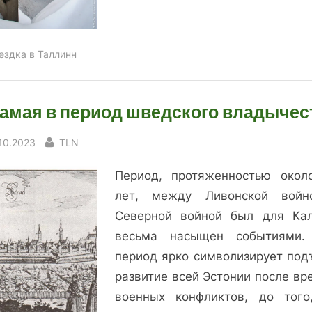
ездка в Таллинн
амая в период шведского владычес
sted
By
.10.2023
TLN
Период, протяженностью окол
лет, между Ливонской вой
Северной войной был для Ка
весьма насыщен событиями.
период ярко символизирует под
развитие всей Эстонии после вр
военных конфликтов, до того