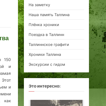
На заметку
Наша память Таллина
Плёнка хроники
Поездка в Таллинн
тва
Таллиннское графити
Хроники Таллина
о 150
Экскурсии с гидом
ной и
ламая
 Этот
Это интересно:
ъем и
емени
, как