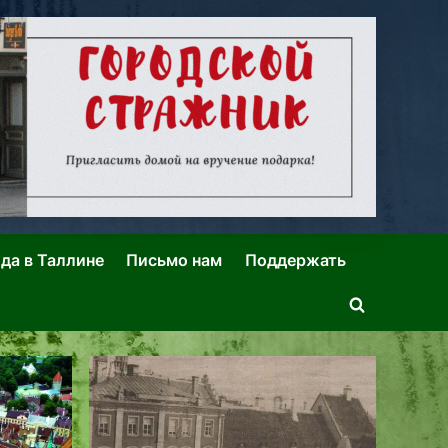
ида в Таллине
Письмо нам
Поддержать
Toggle
search
form