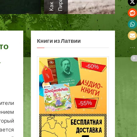
а
Книги из Латвии
то
т
ители
ением
торый
тся