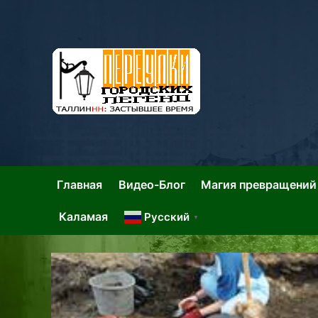
Skip
to
content
Та
Тал
Главная
Видео-Блог
Магия превращений
Каламая
Русский
▼