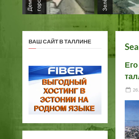
ВАШ САЙТ В ТАЛЛИНЕ
Sea
Его
тал
Po
26
on