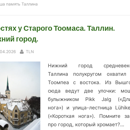
ша память Таллина
остях у Старого Тоомаса. Таллин.
ний город.
sted
By
.04.2026
TLN
Нижний город средневеко
Таллина полукругом охватил
Тоомпеа с востока. Из Вышг
сюда ведут две улочки: мо
булыжником Pikk Jalg («Дл
нога») и улица-лестница Lühike
(«Короткая нога»). Помните за
про город, который хромает?…