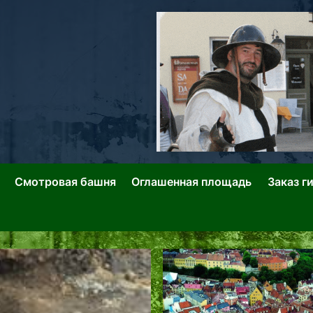
ллин: Переулки Городских Легенд
лин: Застывшее Время-|-
Смотровая башня
Оглашенная площадь
Заказ г