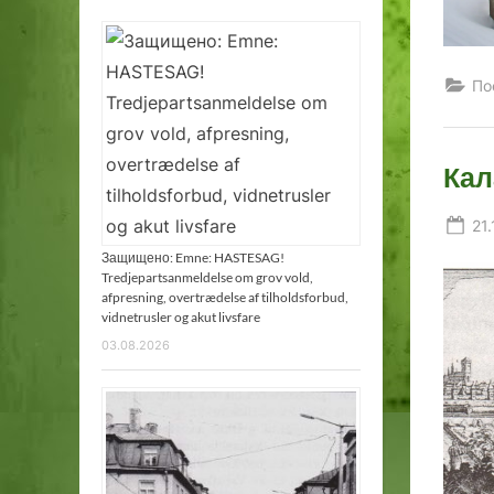
По
Кал
Po
21
on
Защищено: Emne: HASTESAG!
Tredjepartsanmeldelse om grov vold,
afpresning, overtrædelse af tilholdsforbud,
vidnetrusler og akut livsfare
03.08.2026