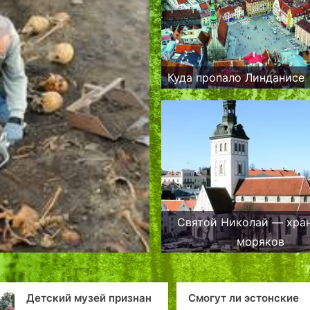
Куда пропало Линданисе
Святой Николай — хра
моряков
знан
Смогут ли эстонские