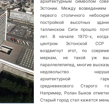
архитектурным символом сове
лет
Эстонии. Между возведением 
таллинской
первого столичного небоскр
гостинице
в
постройкой высотных здан
центре
таллинском Сити прошло поч
города.
лет. В начале 1970-х, когд
центром Эстонской ССР
воздвигнут этот, по соврем
меркам, не такой уж выс
параллелепипед, многие высказ
недовольство наруше
архитектурной гарм
средневекового Старого го
Например, Ролан Быков отметил
Старый город стал кажется мен