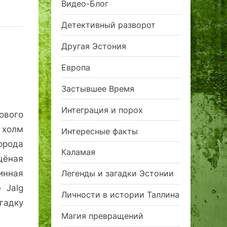
Видео-Блог
Детективный разворот
Другая Эстония
Европа
Застывшее Время
Интеграция и порох
вого
 холм
Интересные факты
орода
Каламая
щёная
инная
Легенды и загадки Эстонии
 Jalg
Личности в истории Таллина
гадку
Магия превращений