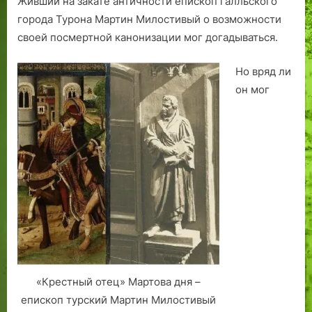
Живший на закате античности епископ галльского
м
н
т
х
города Турона Мартин Милостивый о возможности
у
о
о
п
з
г
р
е
своей посмертной канонизации мог догадываться.
е
о
и
р
ю
т
е
е
Но вряд ли
Т
а
й
м
он мог
а
к
е
л
ж
н
л
е
и
,
н
к
а
а
к
Я
р
в
е
в
«Крестный отец» Мартова дня –
а
епископ турский Мартин Милостивый
н