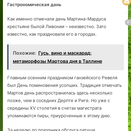
Гастрономическая дань
Как именно отмечали день Мартина-Мардуса
крестьяне былой Ливонии – неизвестно. Зато
известно, как праздновали его в городах.
Похожие:
Гусь, вино и маскарад:
метаморфозы Мартова дня в Таллине
Главным осенним праздником ганзейского Ревеля
был День поминовения усопших. Традиция отмечать
Мартов день распространилась здесь несколько
позже, чем в соседних Дерпте и Риге. Но уже с
середины XV столетия в счетах магистрата
упоминаются пиры, приуроченные к этому дню.
За неделю до праздника обслуга ратуши