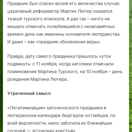
Праздник был спасен волей его величества случая:
церковный реформатор Мартин Лютер оказался
тезкой турского епископа. А раз так – ничто не
мешало отмечать полюбившийся с незапамятных
времен день как именины основателя лютеранства.
И даже – как «праздник обновления веры».
Правда, дату самого праздника пришлось чуток
подвинуть: с 11 ноября, когда католики отмечали
поминовение Мартина Турского, на 10 ноября – день
рождения Мартина Лютера.
Утраченный смысл
«Легитимизация» католического праздника в
лютеранском календаре бюргеров-остзейцев, по
всей вероятности, мало заботила их ближайших
соседей — эстонских крестьян.