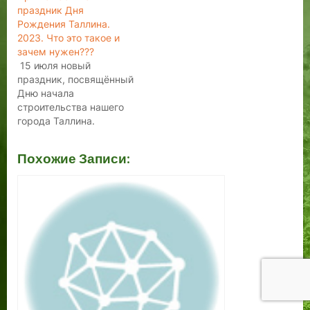
праздник Дня
Рождения Таллина.
2023. Что это такое и
зачем нужен???
15 июля новый
праздник, посвящённый
Дню начала
строительства нашего
города Таллина.
15.07.2023 с 17.30-19.00
Сад Датского Короля. -
Похожие Записи:
Народный праздник,
который имеет шанс
стать официальным. -
Почему нам всем
необходим этот день? -
Строили город Таллин
датчане, или на этом
месте что-то то было
раньше 1219 года? Ведь
один…