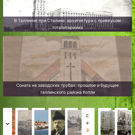
В Таллинне при Сталине: архитектура с привкусом
тоталитаризма
Соната на заводских трубах: прошлое и будущее
таллинского района Копли
В
Л
К
И
А
С
П
В
е
и
о
з
л
а
а
С
prev
next
к
с
в
м
е
м
р
и
Х
Л
Л
Д
Л
Э
Н
Х