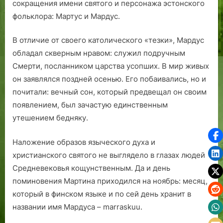
сокращения имени святого и персонажа эстонского
фольклора: Мартус и Мардус.
В отличие от своего католического «тезки», Мардус
обладал скверным нравом: служил подручным
Смерти, посланником царства усопших. В мир живых
он заявлялся поздней осенью. Его побаивались, но и
почитали: вечный сон, который предвещал он своим
появлением, был зачастую единственным
утешением бедняку.
Наложение образов языческого духа и
христианского святого не выглядело в глазах людей
Средневековья кощунственным. Да и день
поминовения Мартина приходился на ноябрь: месяц,
который в финском языке и по сей день хранит в
названии имя Мардуса – marraskuu.