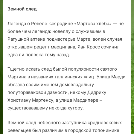
Земной след
Легенда о Ревеле как родине «Мартова хлеба» — не
более чем легенда: новеллу о служившем в
Ратушной аптеке подмастерье Марте, волей случая
открывшем рецепт марципана, Яан Кросс сочинил
едва ли полвека тому назад.
Тщетно искать след былой популярности святого
Мартина в названиях таллиннских улиц. Улица Марди
обязана своим именем домовладельцу
полуторавековой давности, некому Дидриху
Христиану Мартенсу, а улица Мардипере –
существовавшему некогда хутору.
Земной след небесного заступника средневековых
ревельцев был различим в городской топонимике