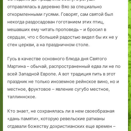
отправлялась в деревню Вяо за специально
откормленными гусями. Говорят, сам святой был
некогда раздосадован гоготанием этих птиц,
мешавших ему читать проповедь – и бросил в
сердцах, что с большей радостью видел бы их не у
стен церкви, а на праздничном столе.
Гусь в качестве основного блюда дня Святого
Мартина – обычай, распространенный едва ли не по
всей Западной Европе. А вот традиция пить в этот
праздник не только иноземное рейнское вино, но и
местное, фруктовое – явление сугубо местное,
таллиннское.
Кто знает, не сохранялась ли в нем своеобразная
«дань памяти», которую ревельские ратманы
отдавали божеству дохристианских еще времен –