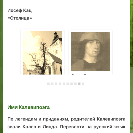
Йосеф Кац
«Столица»
Площадь Карья в
Таллине, и её
Коварство
колодец
Озерного
Старейшины
Ис
Улемитсе,
ра
известного также,
ли
Имя Калевипоэга
как Ярвевана.
По легендам и приданиям, родителей Калевипоэга
звали Калев и Линда. Перевести на русский язык