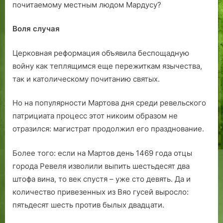
почитаемому местным людом Мардусу?
Воля случая
Церковная реформация объявила беспощадную
войну как теплящимся еще пережиткам язычества,
так и католическому почитанию святых.
Но на популярности Мартова дня среди ревельского
патрициата процесс этот никоим образом не
отразился: магистрат продолжил его празднование.
Более того: если на Мартов день 1469 года отцы
города Ревеля изволили выпить шестьдесят два
штофа вина, то век спустя – уже сто девять. Да и
количество привезенных из Вяо гусей выросло:
пятьдесят шесть против былых двадцати.