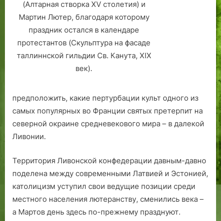
(Алтарная створка XV столетия) и
а
Мартин Лютер, благодаря которому
.
праздник остался в календаре
протестантов (Скульптура на фасаде
таллиннской гильдии Св. Канута, XIX
век).
предположить, какие пертурбации культ одного из
самых популярных во Франции святых претерпит на
северной окраине средневекового мира – в далекой
Ливонии.
Территория Ливонской конфедерации давным-давно
поделена между современными Латвией и Эстонией,
католицизм уступил свои ведущие позиции среди
местного населения лютеранству, сменились века –
а Мартов день здесь по-прежнему празднуют.