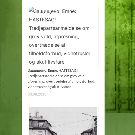
Защищено: Emne: HASTESAG!
Tredjepartsanmeldelse om grov vold,
afpresning, overtrædelse af tilholdsforbud,
vidnetrusler og akut livsfare
03.08.2026