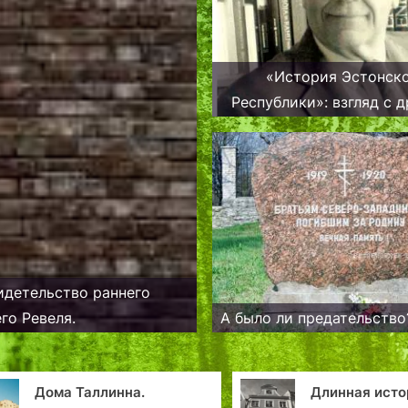
«История Эстонск
Республики»: взгляд с другого
берега Финского зал
идетельство раннего
го Ревеля.
А было ли предательство
Длинная история дома
Депутат эстон