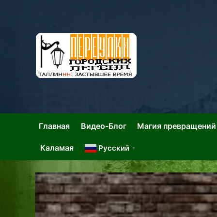
Skip
to
content
Та
Тал
Главная
Видео-Блог
Магия превращений
Каламая
Русский
▼