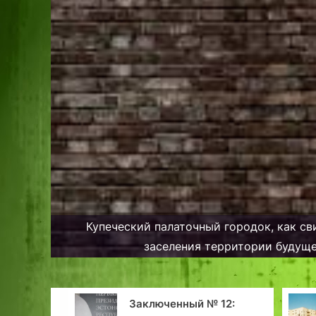
Купеческий палаточный городок, как св
заселения территории будуще
нный № 12:
Дома Таллинна.