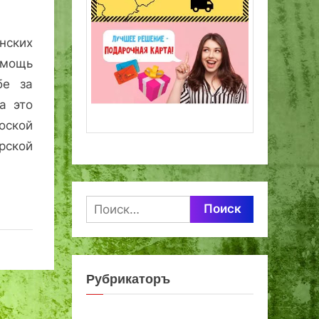
ских
мощь
бе за
а это
оской
рской
Найти:
Рубрикаторъ