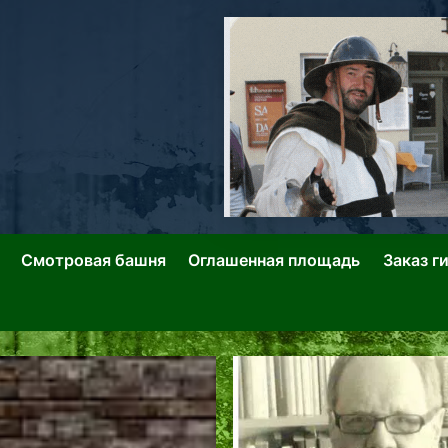
ллин: Переулки Городских Легенд
лин: Застывшее Время-|-
Смотровая башня
Оглашенная площадь
Заказ г