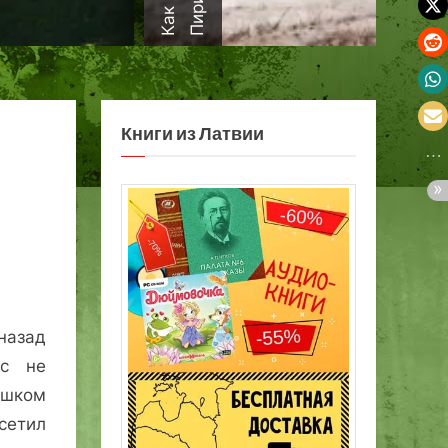
а
Книги из Латвии
назад
 с не
ишком
сетил