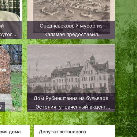
ой
Средневековый мусор из
Каламая предоставил
ива
исследователям занятие на
несколько лет. Стекло из XV
века
Дом Рубинштейна на бульваре
?
Эстония: утраченный акцент
таллиннского «сити»
ского
Таллинн, от виадука до