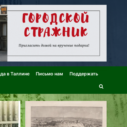
ида в Таллине
Письмо нам
Поддержать
Toggle
search
form