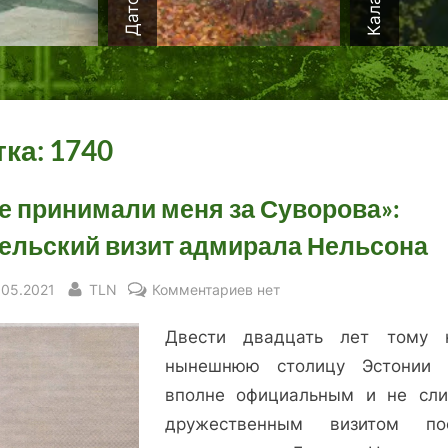
тка:
1740
е принимали меня за Суворова»:
ельский визит адмирала Нельсона
sted
By
к
.05.2021
TLN
Комментариев
нет
записи
Двести двадцать лет тому 
«Все
принимали
нынешнюю столицу Эстонии
меня
вполне официальным и не сл
за
дружественным визитом по
Суворова»: