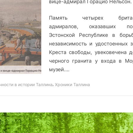
вице-адмирал Горацио Нельсон.
ревельский
визит
Память четырех британ
адмирала
адмиралов, оказавших по
Нельсона
Эстонской Республике в борь
независимость и удостоенных з
Креста свободы, увековечена д
черного гранита у входа в Мо
музей.…
,
чности в истории Таллина
Хроники Таллина