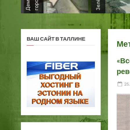
ВАШ САЙТ В ТАЛЛИНЕ
Ме
«Вс
рев
Po
25
on