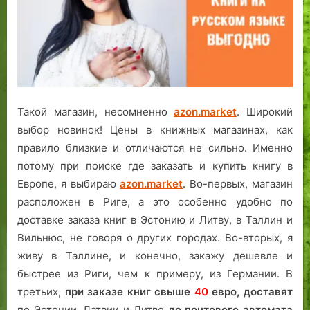
Такой магазин, несомненно
azon.market
. Широкий
выбор новинок! Цены в книжных магазинах, как
правило близкие и отличаются не сильно. Именно
потому при поиске где заказать и купить книгу в
Европе, я выбираю
azon.market
. Во-первых, магазин
расположен в Риге, а это особенно удобно по
доставке заказа книг в Эстонию и Литву, в Таллин и
Вильнюс, не говоря о других городах. Во-вторых, я
живу в Таллине, и конечно, закажу дешевле и
быстрее из Риги, чем к примеру, из Германии. В
третьих,
при заказе книг свыше
40
евро,
доставят
по Эстонии, Латвии и Литве
до почтового автомата