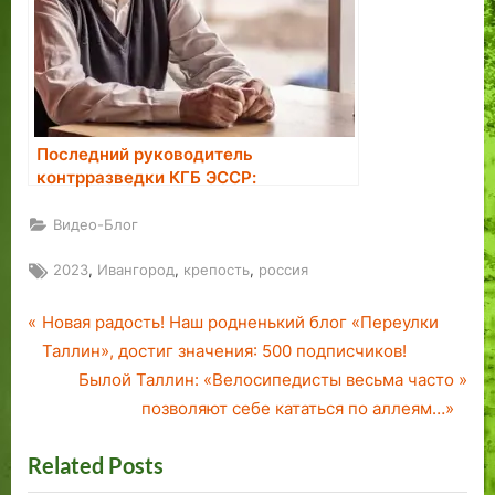
Последний руководитель
контрразведки КГБ ЭССР:
большинство завербованных в
агенты считали это большой честью
Видео-Блог
Tags:
,
,
,
2023
Ивангород
крепость
россия
P
Навигация
Новая радость! Наш родненький блог «Переулки
r
Таллин», достиг значения: 500 подписчиков!
по
e
N
Былой Таллин: «Велосипедисты весьма часто
v
e
позволяют себе кататься по аллеям…»
записям
i
x
Related Posts
o
t
u
P