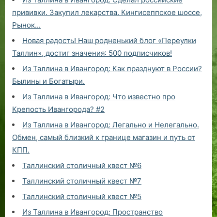
прививки. Закупил лекарства. Кингисеппское шоссе,
Рынок...
Новая радость! Наш родненький блог «Переулки
Таллин», достиг значения: 500 подписчиков!
Из Таллина в Ивангород: Как празднуют в России?
Былины и Богатыри.
Из Таллина в Ивангород: Что известно про
Крепость Ивангорода? #2
Из Таллина в Ивангород: Легально и Нелегально.
Обмен, самый близкий к границе магазин и путь от
КПП.
Таллинский столичный квест №6
Таллинский столичный квест №7
Таллинский столичный квест №5
Из Таллина в Ивангород: Пространство