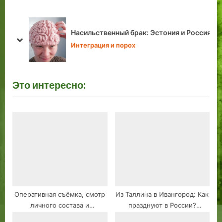
s
o
P
s
Новая радость! Наш родненький блог
сия
o
t
«Переулки Таллин», достиг значения: 500
prev
next
подписчиков!
s
:
Видео-Блог
t
:
Это интересно:
Оперативная съёмка, смотр
Из Таллина в Ивангород: Как
личного состава и
празднуют в России?
транспорта ОБППС г.
Былины и Богатыри.