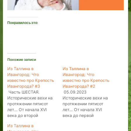
Понравилось это:
Похожие записи
Из Таллина в
Из Таллина в
Ивангород: Что
Ивангород: Что
известно про Крепость
известно про Крепость
Ивангорода? #3
Ивангорода? #2
Часть ШЕСТАЯ.
05.09.2023
Исторические вехи на
Исторические вехи на
протяжении пятисот
протяжении пятисот
лет... От начала XVI
лет... От начала XVI
века до второй
века до первой
половины XX века.
середины XVII века.
Из Таллина в
Ивангородская
Ивангородская