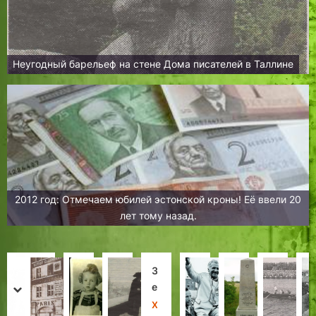
Неугодный барельеф на стене Дома писателей в Таллине
2012 год: Отмечаем юбилей эстонской кроны! Её ввели 20
лет тому назад.
И
П
П
Л
З
В
О
Б
т
р
о
е
е
о
т
о
т
prev
next
а
и
с
й
л
з
е
и
а
Х
Л
Е
Н
Х
Л
Л
Д