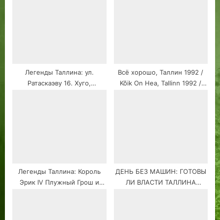
Таллин. Май 1990.
Эксклюзивный кадр.
Легенды Таллина: ул.
Всё хорошо, Таллин 1992 /
Ратаскаэву 16. Хуго,
Kõik On Hea, Tallinn 1992 /
домовладелец, у которого
Everything Is Good, Tallinn
справлял свадьбу Дьявол.
1992
Легенды Таллина: Король
ДЕНЬ БЕЗ МАШИН: ГОТОВЫ
Эрик IV Плужный Грош и
ЛИ ВЛАСТИ ТАЛЛИНА
монастырь Святого
ПРИНЯТЬ «ЗЕЛЁНОЕ»
Михаила.
МЫШЛЕНИЕ? РЕЙДИ ТЕЭ –
НИ ДНЯ БЕЗ МАШИН!