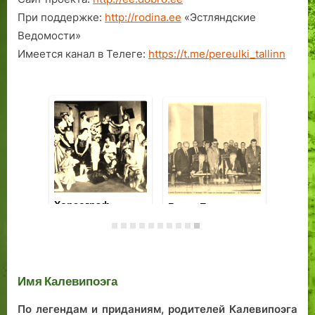
я
и
При поддержке:
http://rodina.ee
«Эстляндские
з
м
Ведомости»
ы
е
Имеется канал в Телеге:
https://t.me/pereulki_tallinn
к
н
б
и
о
Т
р
а
о
л
л
л
с
и
я
н
н
28 февраля 1878 г.
Хо
Пращур
125 лет назад
Ев
таллиннских
родился
Ли
пейзажей
композитор Артур
Капп
Имя Калевипоэга
По легендам и приданиям, родителей Калевипоэга