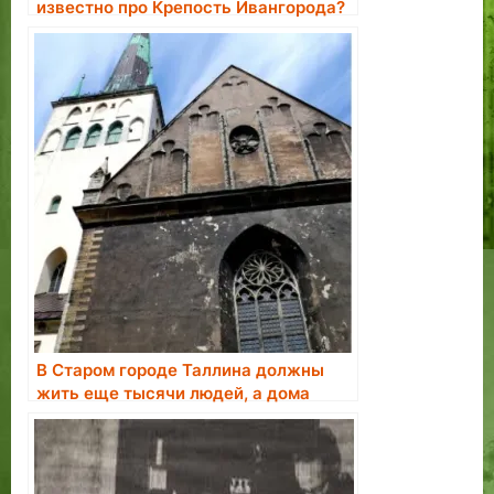
известно про Крепость Ивангорода?
#3
В Старом городе Таллина должны
жить еще тысячи людей, а дома
нужно отобрать у недобросовестных
владельцев