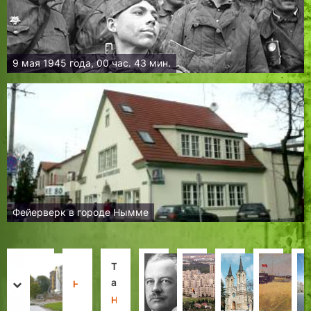
9 мая 1945 года, 00 час. 43 мин.
Фейерверк в городе Нымме
Т
Д
Т
А
Л
Т
С
о
о
а
л
а
а
о
Н
prev
next
п
м
л
е
с
л
в
а
Х
Х
Н
Л
Х
Л
Д