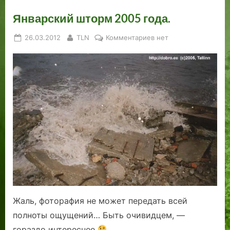
Январский шторм 2005 года.
Posted
By
к
26.03.2012
TLN
Комментариев
нет
on
записи
Январский
шторм
2005
года.
Жаль, фоторафия не может передать всей
полноты ощущений… Быть очивидцем, —
гораздо интереснее