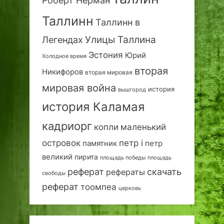
Роберт Нерман
Таллинн
Таллинн в
Улицы Таллина
Легендах
Эстония
Юрий
Холодное время
вторая
Никифоров
вторая мировая
мировая война
история
вышгород
история Каламая
кадриорг
маленький
копли
островок
петр i
петр
памятник
великий
пирита
площадь победы
площадь
реферат
скачать
рефераты
свободы
реферат
тоомпеа
церковь