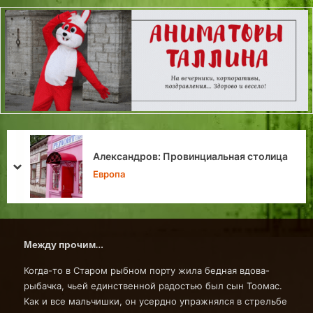
Забытый праздник.
prev
next
Хроники Таллина
Между прочим…
Когда-то в Старом рыбном порту жила бедная вдова-
рыбачка, чьей единственной радостью был сын Тоомас.
Как и все мальчишки, он усердно упражнялся в стрельбе