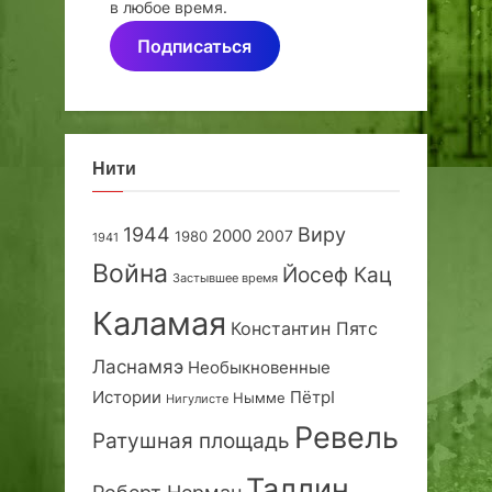
в любое время.
Подписаться
Нити
1944
Виру
2000
2007
1980
1941
Война
Йосеф Кац
Застывшее время
Каламая
Константин Пятс
Ласнамяэ
Необыкновенные
Истории
ПётрI
Нымме
Нигулисте
Ревель
Ратушная площадь
Таллин