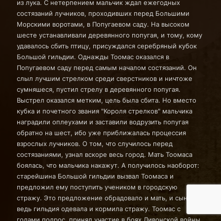
из лука. С нетерпением мальчик ждал ежегодных
состязаний лучников, проходивших перед Большими
Морскими воротами, в Попугаевом саду. На высоком
шесте устанавливали деревянного попугая, и тому, кому
удавалось сбить птицу, присуждался серебряный кубок
Большой гильдии. Однажды Тоомас оказался в
Попугаевом саду перед самым началом состязаний. Он
слыл лучшим стрелком среди сверстников и ничтоже
сумняшеся, пустил стрелу в деревянного попугая.
Выстрел оказался метким, цель была сбита. Но вместо
кубка и почетного звания "Короля стрелков" мальчика
наградили оплеухами и заставили водрузить попугая
обратно на шест, ибо уже приближалась процессия
взрослых лучников. О том, что случилось перед
состязаниями, узнал вскоре весь город. Мать Тоомаса
боялась, что мальчика накажут. А получилось наоборот:
старейшина Большой гильдии вызвал Тоомаса и
предложил ему поступить учеником в городскую
стражу. Это предложение обрадовало и мать, и сына -
ведь гильдия одевала и кормила стражу. Тоомас с
годами подрос, принял участие в боях Ливонской войны,