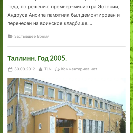
7
года, по решению премьер-министра Эстонии,
,
Андруса Ансипа памятник был демонтирован и
1
9
перенесен на воинское кладбище.
…
7
5
Застывшее Время
,
1
Таллинн. Год 2005.
9
8
Posted
By
к
30.03.2012
TLN
Комментариев
нет
8
on
записи
г
Таллинн.
о
Год
д
2005.
ы
.