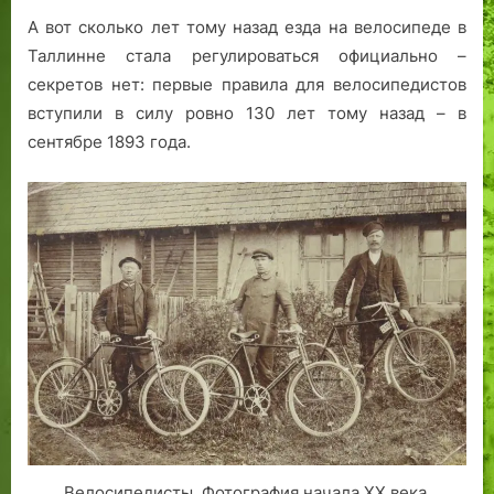
л
с
и
А вот сколько лет тому назад езда на велосипеде в
е
к
и
Таллинне стала регулироваться официально –
н
у
и
ю
секретов нет: первые правила для велосипедистов
е
«
вступили в силу ровно 130 лет тому назад – в
,
М
сентябре 1893 года.
к
а
р
ш
у
и
п
н
н
к
ы
у
е
»
п
р
е
д
п
р
и
Велосипедисты. Фотография начала ХХ века.