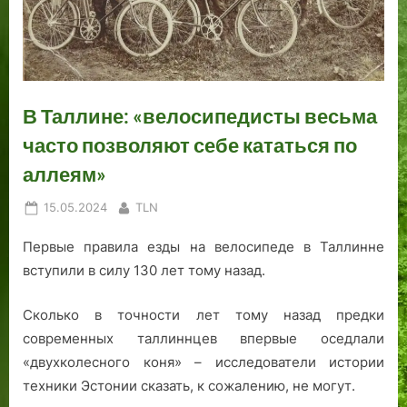
р
9
л
а
р
«
о
2
и
а
м
С
ш
0
:
р
а
т
е
-
в
е
н
о
д
е
с
л
л
В Таллине: «велосипедисты весьма
ш
г
п
а
и
часто позволяют себе кататься по
е
о
о
н
ц
г
д
м
д
а
аллеям»
о
ы
и
и
»
…
:
н
я
:
Posted
By
15.05.2024
TLN
в
а
?
в
on
о
я
е
Первые правила езды на велосипеде в Таллинне
с
т
х
вступили в силу 130 лет тому назад.
с
а
и
т
л
и
Сколько в точности лет тому назад предки
а
л
с
современных таллиннцев впервые оседлали
н
и
т
«двухколесного коня» – исследователи истории
о
н
о
техники Эстонии сказать, к сожалению, не могут.
в
н
р