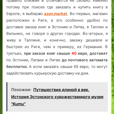
правило близкие и отличаются не сильно. Именно
потому при поиске где заказать и купить книгу в
Европе, я выбираю
azon.market
. Во-первых, магазин
расположен в Риге, а это особенно удобно по
доставке заказа книг в Эстонию и Литву, в Таллин и
Вильнюс, не говоря о других городах. Во-вторых, я
живу в Таллине, и конечно, закажу дешевле и
быстрее из Риги, чем к примеру, из Германии. В
третьих,
при заказе книг свыше
40
евро,
доставят
по Эстонии, Латвии и Литве
до почтового автомата
бесплатно.
А если заказать свыше 65 евро, то могут
задействовать курьерскую доставку на дом.
Похожие:
Путешествие длиной в век.
История Эстонского художественного музея
"Kumu"