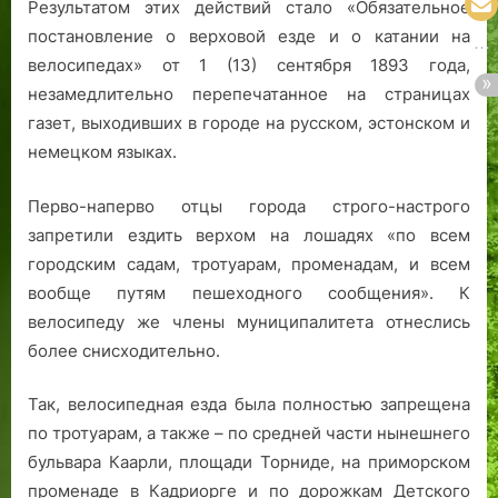
Результатом этих действий стало «Обязательное
постановление о верховой езде и о катании на
велосипедах» от 1 (13) сентября 1893 года,
незамедлительно перепечатанное на страницах
газет, выходивших в городе на русском, эстонском и
немецком языках.
Перво-наперво отцы города строго-настрого
запретили ездить верхом на лошадях «по всем
городским садам, тротуарам, променадам, и всем
вообще путям пешеходного сообщения». К
велосипеду же члены муниципалитета отнеслись
более снисходительно.
Так, велосипедная езда была полностью запрещена
по тротуарам, а также – по средней части нынешнего
бульвара Каарли, площади Торниде, на приморском
променаде в Кадриорге и по дорожкам Детского