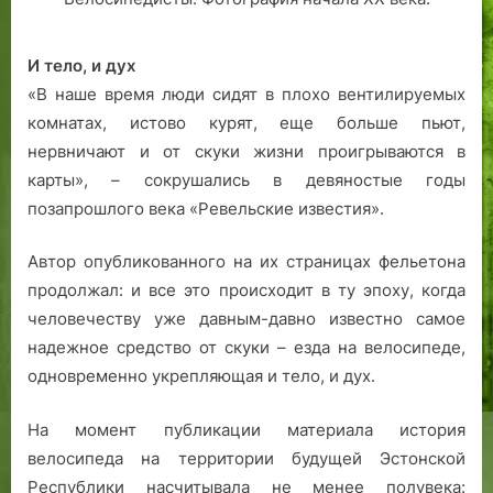
я
т
И тело, и дух
и
«В наше время люди сидят в плохо вентилируемых
я
комнатах, истово курят, еще больше пьют,
и
э
нервничают и от скуки жизни проигрываются в
н
карты», – сокрушались в девяностые годы
е
позапрошлого века «Ревельские известия».
р
г
Автор опубликованного на их страницах фельетона
е
продолжал: и все это происходит в ту эпоху, когда
т
человечеству уже давным-давно известно самое
и
надежное средство от скуки – езда на велосипеде,
ч
е
одновременно укрепляющая и тело, и дух.
с
к
На момент публикации материала история
и
велосипеда на территории будущей Эстонской
й
Республики насчитывала не менее полувека: