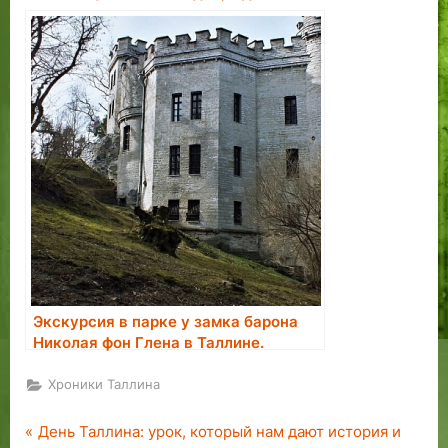
нужно отобрать у недобросовестных
владельцев
Экскурсия в парке у замка барона
Николая фон Глена в Таллине.
Бронирование экскурсии.
Хроники Таллина
P
Навигация
День Таллина: урок, который нам дают история и