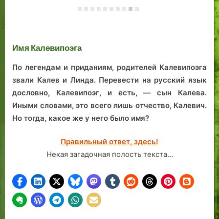
сыска
Городских Легенд.
де
Таллин. Карта
Та
Аль-Идриси XII
век. Колывань,
Имя Калевипоэга
Ревель.
Константин
По легендам и приданиям, родителей Калевипоэга
Николаев
звали Калев и Линда. Перевести на русский язык
дословно, Калевипоэг, и есть, — сын Калева.
Иными словами, это всего лишь отчество, Калевич.
Но тогда, какое же у него было имя?
Правильный ответ, здесь!
Некая загадочная полость текста…