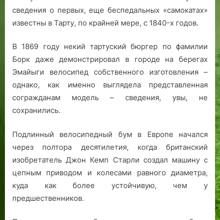
к
сведения о первых, еще беспедальных «самокатах»
р
известны в Тарту, по крайней мере, с 1840-х годов.
и
з
В 1869 году некий тартуский бюргер по фамилии
и
Борк даже демонстрировал в городе на берегах
с
Эмайыги велосипед собственного изготовления –
однако, как именно выглядела представленная
согражданам модель – сведения, увы, не
сохранились.
Подлинный велосипедный бум в Европе начался
через полтора десятилетия, когда британский
изобретатель Джон Кемп Старли создал машину с
цепным приводом и колесами равного диаметра,
куда как более устойчивую, чем у
предшественников.