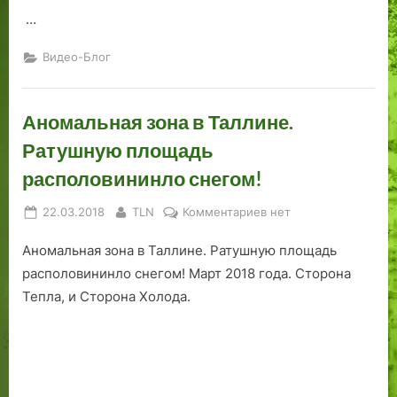
.
е
о
с
…
Ч
С
й
я
а
а
а
в
Видео-Блог
с
у
р
”
т
н
м
п
ь
а
и
р
Аномальная зона в Таллине.
В
и
о
Ратушную площадь
т
н
к
о
а
л
располовининло снегом!
р
к
я
а
л
т
Posted
By
к
22.03.2018
TLN
Комментариев
нет
я
а
ы
on
записи
Аномальная зона в Таллине. Ратушную площадь
.
д
х
Аномальная
зона
б
”
располовининло снегом! Март 2018 года. Сторона
в
и
м
Тепла, и Сторона Холода.
Таллине.
щ
е
Ратушную
е
с
площадь
в
т
располовининло
К
а
снегом!
о
х