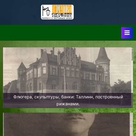
Skip
to
Таллин:
Таллин: Застывшее
content
Время-|-
Переулки
Городских
Легенд
Флюгера, скульптуры, банки: Таллинн, построенный
рижанами.