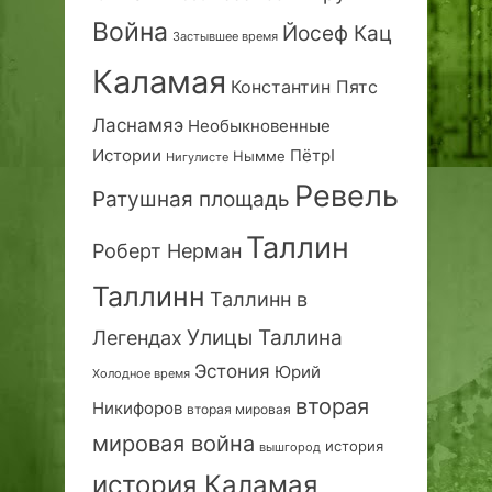
Война
Йосеф Кац
Застывшее время
Каламая
Константин Пятс
Ласнамяэ
Необыкновенные
Истории
ПётрI
Нымме
Нигулисте
Ревель
Ратушная площадь
Таллин
Роберт Нерман
Таллинн
Таллинн в
Улицы Таллина
Легендах
Эстония
Юрий
Холодное время
вторая
Никифоров
вторая мировая
мировая война
история
вышгород
история Каламая