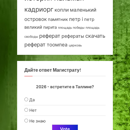
кадриорг
маленький
копли
островок
петр i
петр
памятник
великий
пирита
площадь победы
площадь
реферат
скачать
рефераты
свободы
реферат
тоомпеа
церковь
Дайте ответ Магистрату!
2026 - встретите в Таллине?
Да
Нет
Не знаю