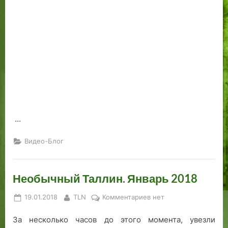
п
л
и
…
Видео-Блог
Необычный Таллин. Январь 2018
Posted
By
к
19.01.2018
TLN
Комментариев
нет
on
записи
За несколько часов до этого момента, увезли
Необычный