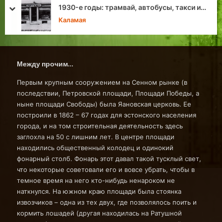
Топ-десятка таллиннских мостов
prev
next
Хроники Таллина
Между прочим…
Первым крупным сооружением на Сенном рынке (в
последствии, Петровской площади, Площади Победы, а
ныне площади Свободы) была Яановская церковь. Ее
построили в 1862 – 67 годах для эстонского населения
города, и на том строительная деятельность здесь
заглохла на 50 с лишним лет. В центре площади
находились общественный колодец и одинокий
фонарный столб. Фонарь этот давал такой тусклый свет,
что некоторые советовали его и вовсе убрать, чтобы в
темное время на него кто-нибудь ненароком не
наткнулся. На южном краю площади была стоянка
извозчиков – одна из тех двух, где позволялось поить и
кормить лошадей (другая находилась на Ратушной