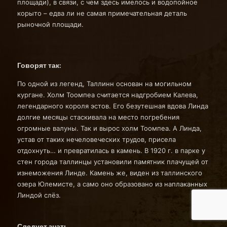
площади), в связи, с чем здесь имелось и водопойное
корыто – едва ли не самая примечательная деталь
рыночной площади.
Говорят так:
По одной из легенд, Таллинн основан на могильном
кургане. Холм Тоомпеа считается надгробием Калева,
легендарного короля эстов. Его безутешная вдова Линда
долгие месяцы стаскивала на место погребения
огромные валуны. Так и вырос холм Тоомпеа. А Линда,
устав от таких нечеловеческих трудов, присела
отдохнуть… и превратилась в камень. В 1920 г. в парке у
стен города таллинцы установили памятник плачущей от
изнеможения Линде. Камень же, виден из таллинского
озера Юлемисте, а само оно образовано из наплаканных
Линдой слёз.
Следует знать…