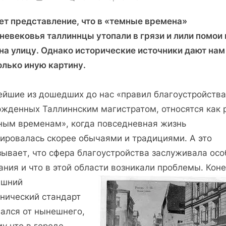
записи
ет представление, что в «темные времена»
Ревель:
черты
невековья таллиннцы утопали в грязи и лили помои 
большого
 на улицу. Однако исторические источники дают нам
города
олько иную картину.
ейшие из дошедших до нас «правил благоустройства
ржденных Таллиннским магистратом, относятся как р
ным временам», когда повседневная жизнь
лировалась скорее обычаями и традициями. А это
зывает, что сфера благоустройства заслуживала осо
ния и что в этой области возникали
проблемы. Коне
ашний
енический стандарт
чался от нынешнего,