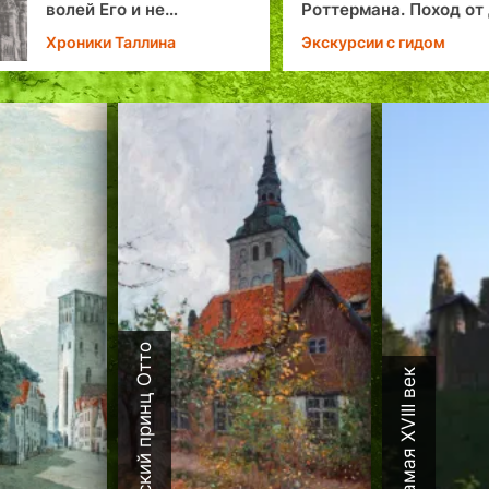
волей Его и не
Роттермана. Поход от
скорбите»: как собор
Зоткина
Хроники Таллина
Экскурсии с гидом
Александра Невского
Александровским
собором в Ревеле стал
Датский принц Отто
Каламая XVIII век