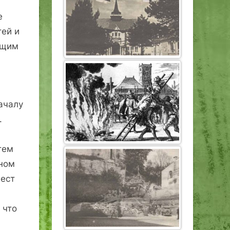
е
тей и
ащим
ачалу
.
тем
ном
мест
 что