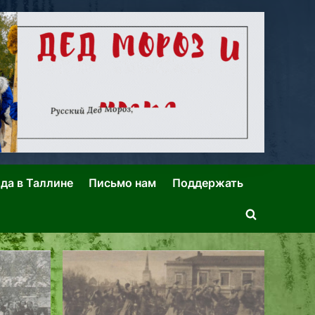
ида в Таллине
Письмо нам
Поддержать
Toggle
search
form