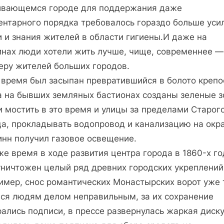
ивающемся городе для поддержания даже
ентарного порядка требовалось гораздо больше уси
 и знания жителей в области гигиены.И даже на
инах люди хотели жить лучше, чище, современнее —
еру жителей больших городов.
о время был засыпан превратившийся в болото крепо
 а на бывших земляных бастионах созданы зеленые з
и мостить в это время и улицы за пределами Старог
да, прокладывать водопровод и канализацию на окр
инн получил газовое освещение.
же время в ходе развития центра города в 1860-х г
уничтожен целый ряд древних городских укреплений
имер, снос романтических Монастырских ворот уже 
лся людям делом неправильным, за их сохранение
ались подписи, в прессе развернулась жаркая диску