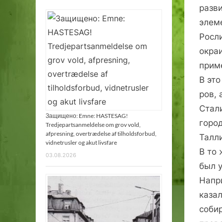
разв
элем
Росли
окра
прим
В эт
ров,
Стал
Защищено: Emne: HASTESAG!
горо
Tredjepartsanmeldelse om grov vold,
afpresning, overtrædelse af tilholdsforbud,
Талл
vidnetrusler og akut livsfare
В то 
03.08.2026
был 
Напр
каза
собир