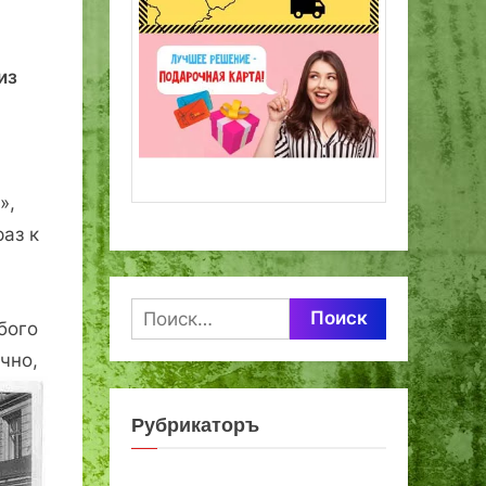
из
»,
аз к
Найти:
бого
чно,
Рубрикаторъ