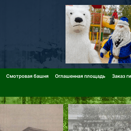
ллин: Переулки Городских Легенд
лин: Застывшее Время-|-
Смотровая башня
Оглашенная площадь
Заказ г