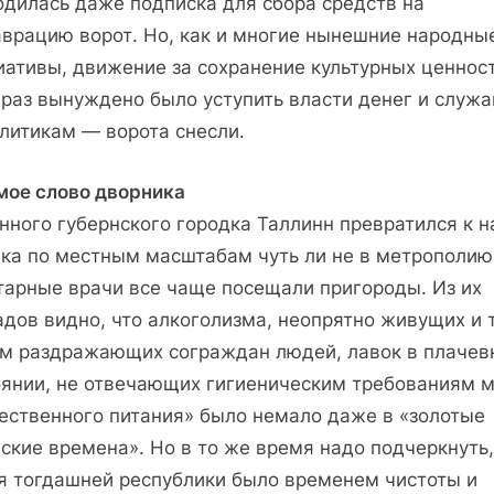
одилась даже подписка для сбора средств на
аврацию ворот. Но, как и многие нынешние народны
иативы, движение за сохранение культурных ценнос
т раз вынуждено было уступить власти денег и служ
олитикам — ворота снесли.
мое слово дворника
нного губернского городка Таллинн превратился к н
ека по местным масштабам чуть ли не в метрополию
тарные врачи все чаще посещали пригороды. Из их
адов видно, что алкоголизма, неопрятно живущих и 
м раздражающих сограждан людей, лавок в плачев
оянии, не отвечающих гигиеническим требованиям 
ественного питания» было немало даже в «золотые
ские времена». Но в то же время надо подчеркнуть,
я тогдашней республики было временем чистоты и