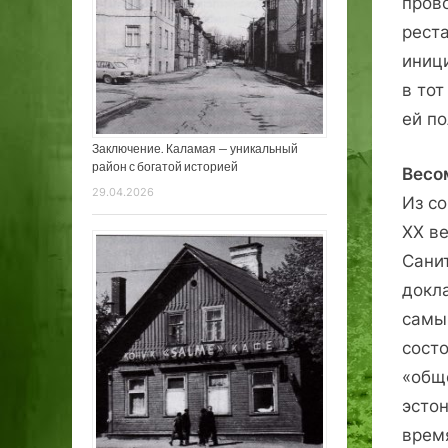
пров
рест
иниц
в то
ей п
Заключение. Каламая — уникальный
район с богатой историей
Весо
29.04.2026
Из со
XX в
Сани
докл
самы
сост
«общ
эстон
врем