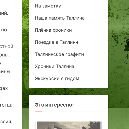
На заметку
лий.
Наша память Таллина
 по
Плёнка хроники
Поездка в Таллинн
стной
Таллиннское графити
оны.
о
Хроники Таллина
аины.
Экскурсии с гидом
одах
.
Это интересно:
тогда
ссия,