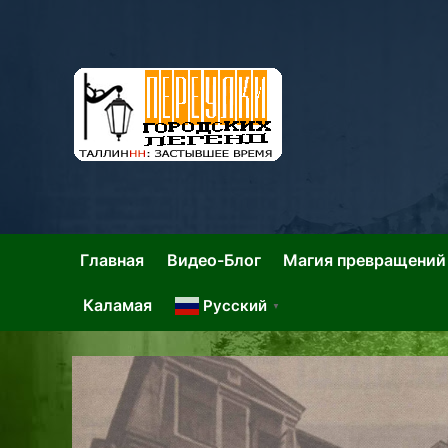
Skip
to
content
Та
Тал
Главная
Видео-Блог
Магия превращений
Каламая
Русский
▼