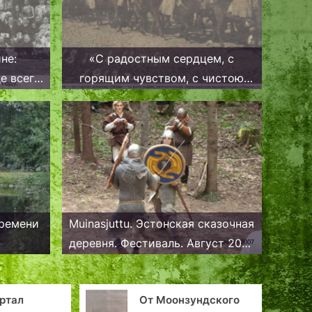
не:
«С радостным сердцем, с
е всего
горящим чувством, с чистою
душою»: апрельский Первомай в
революционном Ревеле
столетней давности.
времени
Muinasjuttu. Эстонская сказочная
деревня. Фестиваль. Август 2007
года. Часть вторая..
ртал
От Моонзундского