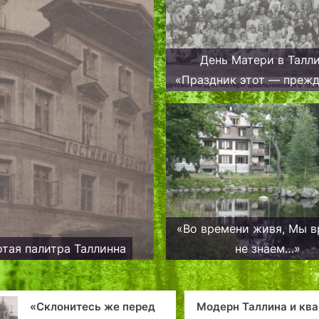
День Матери в Талли
«Праздник этот — прежд
домашний…»
«Во времени живя, Мы 
отая палитра Таллинна
не знаем…»
«Склонитесь же перед
Модерн Таллина и ква