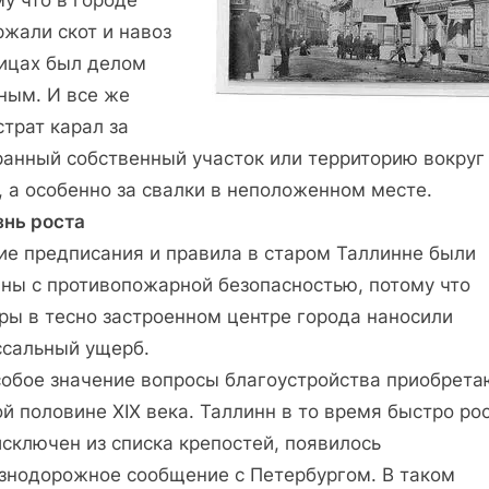
у что в городе
ржали скот и навоз
лицах был делом
ным. И все же
трат карал за
ранный собственный участок или территорию вокруг
, а особенно за свалки в неположенном месте.
знь роста
ие предписания и правила в старом Таллинне были
аны с противопожарной безопасностью, потому что
ры в тесно застроенном центре города наносили
ссальный ущерб.
собое значение вопросы благо­устройства приобрета
й половине XIX века. Таллинн в то время быстро рос
сключен из списка крепостей, появилось
знодорожное сообщение с Петербургом. В таком