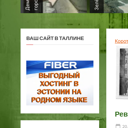
ВАШ САЙТ В ТАЛЛИНЕ
Коро
Рев
Po
20