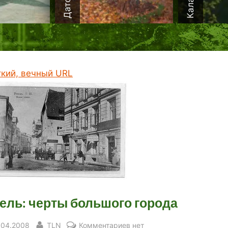
ткий, вечный URL
ель: черты большого города
sted
By
к
.04.2008
TLN
Комментариев
нет