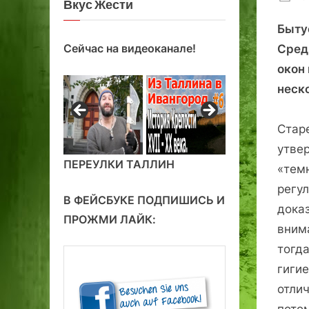
Вкус Жести
on
Быту
Сейчас на видеоканале!
Сред
окон
неск
Стар
утве
ПЕРЕУЛКИ ТАЛЛИН
«тем
регу
В ФЕЙСБУКЕ ПОДПИШИСЬ И
дока
ПРОЖМИ ЛАЙК:
внима
тогд
гиги
отли