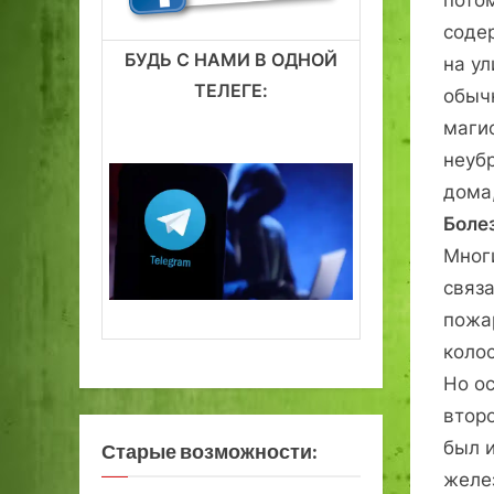
потом
соде
БУДЬ С НАМИ В ОДНОЙ
на у
ТЕЛЕГЕ:
обыч
магис
неуб
дома
Боле
Мног
связ
пожа
коло
Но о
второ
был и
Старые возможности:
желе