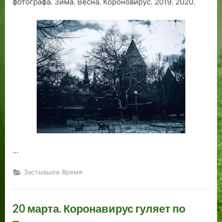
фотографа. Зима. Весна. Короновирус. 2019. 2020.
на
Таллинскую
весну
2020!
…
Застывшее Время
20 марта. Коронавирус гуляет по