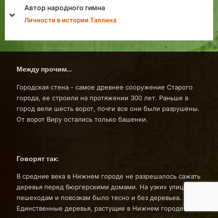
Африканские гиганты таллинского зоопарка
prev
next
На заметку
Между прочим…
Городская стена - самое древнее сооружение Старого
города, ее строили на протяжении 300 лет. Раньше в
город вели шесть ворот, почти все они были разрушены.
От ворот Виру остались только башенки.
Говорят так:
В средние века в Нижнем городе не разрешалось сажать
деревья перед бюргерскими домами. На узких улицах
пешеходам и повозкам было тесно и без деревьев.
Единственные деревья, растущие в Нижнем городе