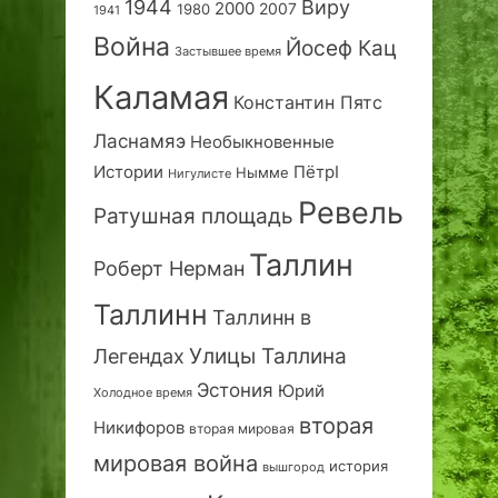
1944
Виру
2000
2007
1980
1941
Война
Йосеф Кац
Застывшее время
Каламая
Константин Пятс
Ласнамяэ
Необыкновенные
Истории
ПётрI
Нымме
Нигулисте
Ревель
Ратушная площадь
Таллин
Роберт Нерман
Таллинн
Таллинн в
Улицы Таллина
Легендах
Эстония
Юрий
Холодное время
вторая
Никифоров
вторая мировая
мировая война
история
вышгород