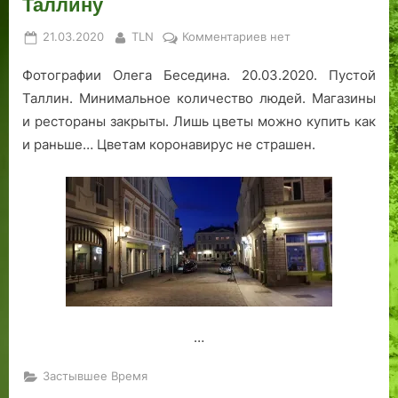
Таллину
Posted
By
к
21.03.2020
TLN
Комментариев
нет
on
записи
Фотографии Олега Беседина. 20.03.2020. Пустой
20
марта.
Таллин. Минимальное количество людей. Магазины
Коронавирус
и рестораны закрыты. Лишь цветы можно купить как
гуляет
и раньше… Цветам коронавирус не страшен.
по
Таллину
…
Застывшее Время