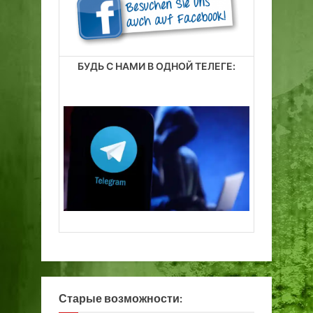
с
т
е
в
БУДЬ С НАМИ В ОДНОЙ ТЕЛЕГЕ:
Т
а
л
л
и
н
е
Старые возможности: