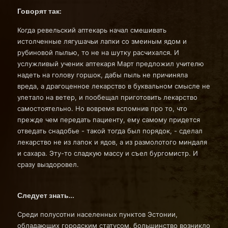
Говорят так:
Когда ревельский аптекарь начал смешивать
истолченные лягушачьи лапки со змеиным ядом и
рубиновой пылью, то не на шутку расчихался. И
услужливый ученик аптекаря Март предложил учителю
надеть на голову горшок, дабы пыль не причиняла
вреда, а драгоценное лекарство в буквальном смысле не
улетало на ветер, и пообещал приготовить лекарство
самостоятельно. Но вовремя вспомнив про то, что
прежде чем передать пациенту, ему самому придется
отведать снадобье - такой тогда был порядок, - сделал
лекарство не из лапок и ядов, а из размолотого миндаля
и сахара. Эту-то сладкую массу и съел бургомистр. И
сразу выздоровел.
Следует знать…
Среди полусотни населенных пунктов Эстонии,
обладающих городским статусом, большинство возникло