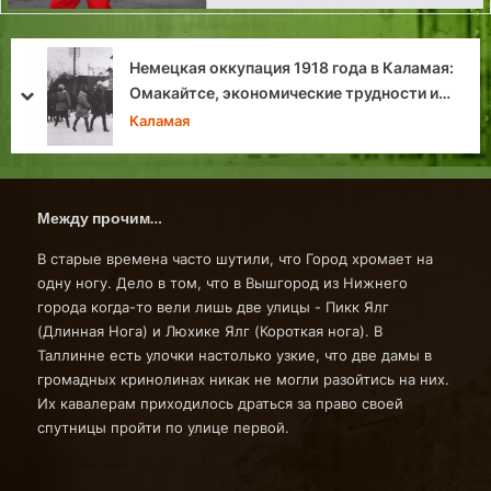
Немецкая оккупация 1918 года в Каламая:
М
Омакайтсе, экономические трудности и
prev
next
Л
переход власти
Каламая
Между прочим…
В старые времена часто шутили, что Город хромает на
одну ногу. Дело в том, что в Вышгород из Нижнего
города когда-то вели лишь две улицы - Пикк Ялг
(Длинная Нога) и Люхике Ялг (Короткая нога). В
Таллинне есть улочки настолько узкие, что две дамы в
громадных кринолинах никак не могли разойтись на них.
Их кавалерам приходилось драться за право своей
спутницы пройти по улице первой.