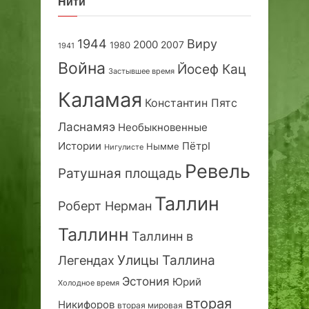
Нити
1944
Виру
2000
2007
1980
1941
Война
Йосеф Кац
Застывшее время
Каламая
Константин Пятс
Ласнамяэ
Необыкновенные
Истории
ПётрI
Нымме
Нигулисте
Ревель
Ратушная площадь
Таллин
Роберт Нерман
Таллинн
Таллинн в
Улицы Таллина
Легендах
Эстония
Юрий
Холодное время
вторая
Никифоров
вторая мировая