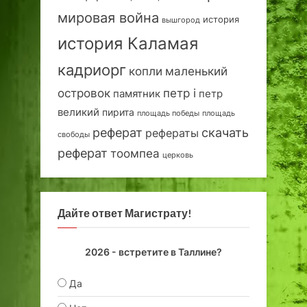
мировая война
история
вышгород
история Каламая
кадриорг
маленький
копли
островок
петр i
петр
памятник
великий
пирита
площадь победы
площадь
реферат
скачать
рефераты
свободы
реферат
тоомпеа
церковь
Дайте ответ Магистрату!
2026 - встретите в Таллине?
Да