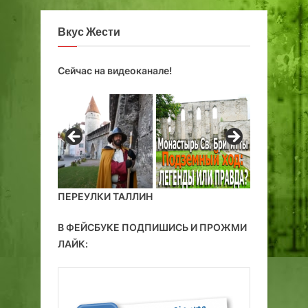
м
о
в
е
Вкус Жести
и
к
д
т
Сейчас на видеоканале!
о
.
м
н
а
б
а
ш
н
ПЕРЕУЛКИ ТАЛЛИН
ю
Н
В ФЕЙСБУКЕ ПОДПИШИСЬ И ПРОЖМИ
и
ЛАЙК:
г
у
л
и