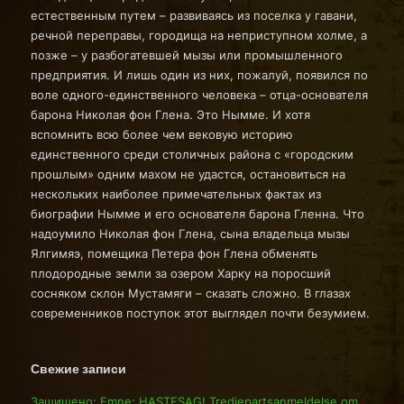
естественным путем – развиваясь из поселка у гавани,
речной переправы, городища на неприступном холме, а
позже – у разбогатевшей мызы или промышленного
предприятия. И лишь один из них, пожалуй, появился по
воле одного-единственного человека – отца-основателя
барона Николая фон Глена. Это Нымме. И хотя
вспомнить всю более чем вековую историю
единственного среди столичных района с «городским
прошлым» одним махом не удастся, остановиться на
нескольких наиболее примечательных фактах из
биографии Нымме и его основателя барона Гленна. Что
надоумило Николая фон Глена, сына владельца мызы
Ялгимяэ, помещика Петера фон Глена обменять
плодородные земли за озером Харку на поросший
сосняком склон Мустамяги – сказать сложно. В глазах
современников поступок этот выглядел почти безумием.
Свежие записи
Защищено: Emne: HASTESAG! Tredjepartsanmeldelse om