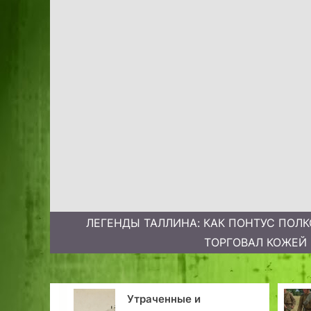
ЛЕГЕНДЫ ТАЛЛИНА: КАК ПОНТУС ПОЛ
ТОРГОВАЛ КОЖЕЙ
аченные и
«Вперёд на Валгу!»: 7