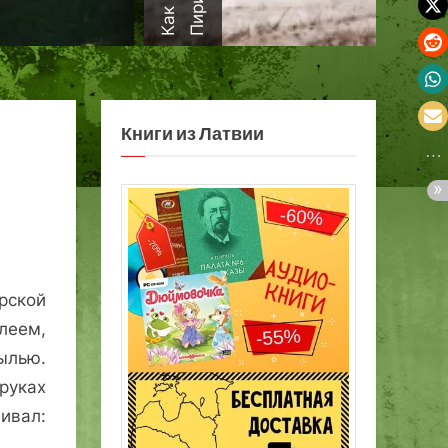
а
Книги из Латвии
рской
еем,
ылью.
уках
ивал: