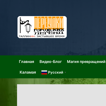
Skip
to
content
Та
Тал
Главная
Видео-Блог
Магия превращений
Каламая
Русский
▼