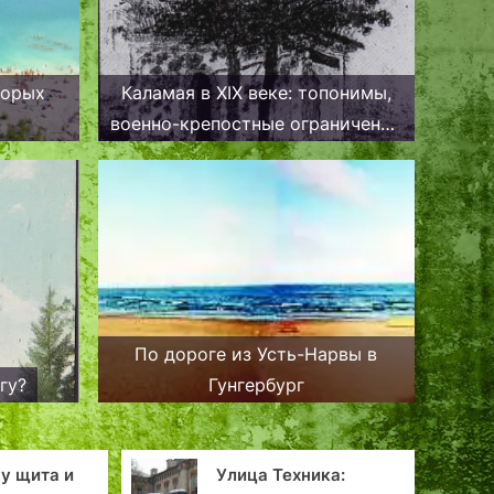
торых
Каламая в XIX веке: топонимы,
военно-крепостные ограничения
и первые признаки
благоустройства
По дороге из Усть-Нарвы в
гу?
Гунгербург
лица Техника:
Драконы с таллиннской