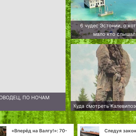
6 чудес Эстонии, о ко
мало кто слышал
КОВОДЕЦ, ПО НОЧАМ
Куда смотреть Калевипоэ
0-
Следуя закону щита и
У