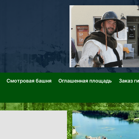
ллин: Переулки Городских Легенд
лин: Застывшее Время-|-
Смотровая башня
Оглашенная площадь
Заказ г