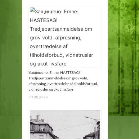
Защищено: Emne: HASTESAG!
Tredjepartsanmeldelse om grov vold,
afpresning, overtrædelse af tilholdsforbud,
vidnetrusler og akut livsfare
03.08.2026