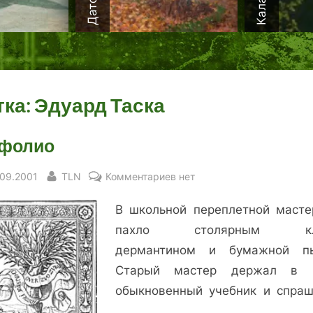
тка:
Эдуард Таска
-фолио
sted
By
к
.09.2001
TLN
Комментариев
нет
записи
В школьной переплетной масте
Ин-
фолио
пахло столярным кл
дермантином и бумажной п
Старый мастер держал в р
обыкновенный учебник и спраш
…