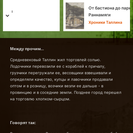
От бастиона до парка: преображения горки
Раннамяги
prev
next
Хроники Таллина
Между прочим…
Средневековый Таллин жил торговлей солью.
Лодочники перевозили ее с кораблей к причалу,
грузчики перегружали ее, весовщики взвешивали и
определяли качество, купцы и лавочники продавали
оптом и в розницу, возчики везли ее дальше - в
провинцию и в соседние земли. Позднее город перешел
на торговлю хлопком-сырцом.
Говорят так: