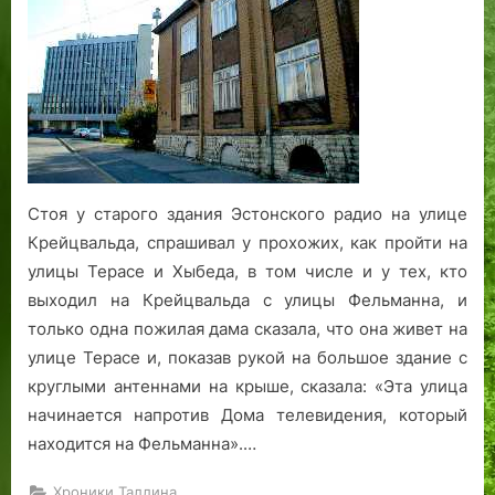
п
р
и
У
м
н
с
а
а
е
и
з
к
аг
а
к
т
о
в
а
и
—
о
е
д
е
ф
с
Л
г
р
в
с
е
т
и
о
б
К
т
т
р
н
г
у
а
н
е
а
д
р
р
л
о
р
т
а
а
Стоя у старого здания Эстонского радио на улице
ж
а
п
и
с
н
ф
Крейцвальда, спрашивал у прохожих, как пройти на
ц
м
р
и
к
и
а
улицы Терасе и Хыбеда, в том числе и у тех, кто
а
а
о
K
о
с
…
я
К
o
г
е
выходил на Крейцвальда с улицы Фельманна, и
р
f
о
только одна пожилая дама сказала, что она живет на
е
e
с
улице Терасе и, показав рукой на большое здание с
п
m
т
круглыми антеннами на крыше, сказала: «Эта улица
о
a
р
начинается напротив Дома телевидения, который
с
n
а
находится на Фельманна».…
т
,
ж
ь
н
а:
Хроники Таллина