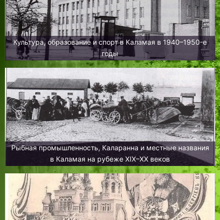
Культура, образование и спорт в Каламая в 1940–1950-е
годы
Рыбная промышленность, Каларанна и местные названия
в Каламая на рубеже XIX–XX веков