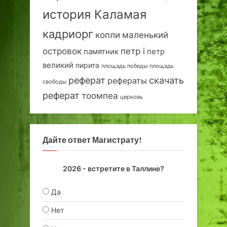
история Каламая
кадриорг
маленький
копли
островок
петр i
петр
памятник
великий
пирита
площадь победы
площадь
реферат
скачать
рефераты
свободы
реферат
тоомпеа
церковь
Дайте ответ Магистрату!
2026 - встретите в Таллине?
Да
Нет