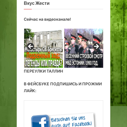
Вкус Жести
й
п
р
Сейчас на видеоканале!
а
з
д
н
и
к
ПЕРЕУЛКИ ТАЛЛИН
В ФЕЙСБУКЕ ПОДПИШИСЬ И ПРОЖМИ
ЛАЙК: