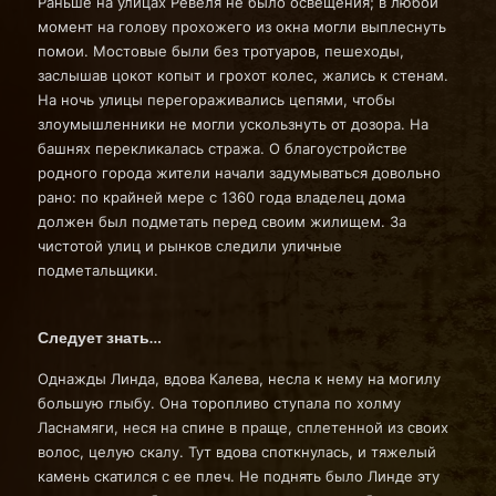
Раньше на улицах Ревеля не было освещения; в любой
момент на голову прохожего из окна могли выплеснуть
помои. Мостовые были без тротуаров, пешеходы,
заслышав цокот копыт и грохот колес, жались к стенам.
На ночь улицы перегораживались цепями, чтобы
злоумышленники не могли ускользнуть от дозора. На
башнях перекликалась стража. О благоустройстве
родного города жители начали задумываться довольно
рано: по крайней мере с 1360 года владелец дома
должен был подметать перед своим жилищем. За
чистотой улиц и рынков следили уличные
подметальщики.
Следует знать…
Однажды Линда, вдова Калева, несла к нему на могилу
большую глыбу. Она торопливо ступала по холму
Ласнамяги, неся на спине в праще, сплетенной из своих
волос, целую скалу. Тут вдова споткнулась, и тяжелый
камень скатился с ее плеч. Не поднять было Линде эту