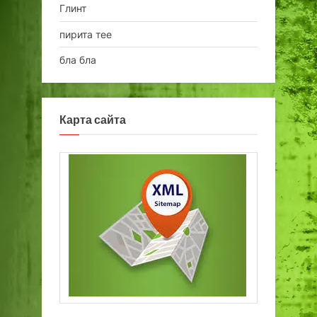
Глинт
пирита тее
бла бла
Карта сайта