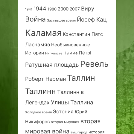
1944
Виру
2000
2007
1980
1941
Война
Йосеф Кац
Застывшее время
Каламая
Константин Пятс
Ласнамяэ
Необыкновенные
Истории
ПётрI
Нымме
Нигулисте
Ревель
Ратушная площадь
Таллин
Роберт Нерман
Таллинн
Таллинн в
Улицы Таллина
Легендах
Эстония
Юрий
Холодное время
вторая
Никифоров
вторая мировая
мировая война
история
вышгород