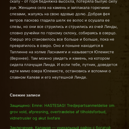
скалу - от горя бедняжка высохла, потеряла былую силу
рук. Женщина села на камень и заплакала горючими
слезами, жалуясь на свою вдовью долю. Добрая фея
ветров ласково гладила шелк ее волос и осушала ее
слезы, но они все струились и струились из очей Линды,
словно ручейки по горному склону, собираясь в озерцо.
Озерцо это становилось все больше и больше, пока не
превратилось в озеро. Оно и поныне находится в
Таллинне на холме Ласнамяги и называется Юлемисте
(Верхнее). Там можно увидеть и камень, на котором
сидела плачущая Линда. И если тебе, путник, доведется
идти мимо озера Юлемисте, остановись и вспомни о
славном Калеве и его неутешной Линде.
Свежие записи
Защищено: Emne: HASTESAG! Tredjepartsanmeldelse om
grov vold, afpresning, overtrædelse af tilholdsforbud,
vidnetrusler og akut livsfare
Заключение. Каламая — уникальный район с богатой