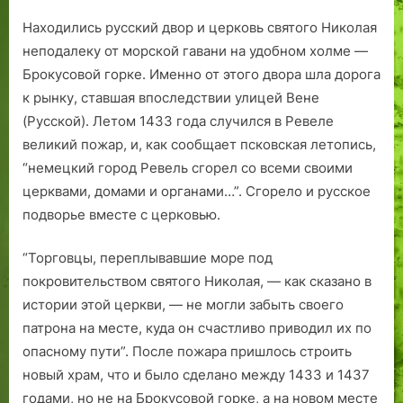
Находились русский двор и церковь святого Николая
неподалеку от морской гавани на удобном холме —
Брокусовой горке. Именно от этого двора шла дорога
к рынку, ставшая впоследствии улицей Вене
(Русской). Летом 1433 года случился в Ревеле
великий пожар, и, как сообщает псковская летопись,
“немецкий город Ревель сгорел со всеми своими
церквами, домами и органами…”. Сгорело и русское
подворье вместе с церковью.
“Торговцы, переплывавшие море под
покровительством святого Николая, — как сказано в
истории этой церкви, — не могли забыть своего
патрона на месте, куда он счастливо приводил их по
опасному пути”. После пожара пришлось строить
новый храм, что и было сделано между 1433 и 1437
годами, но не на Брокусовой горке, а на новом месте