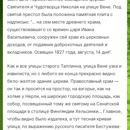
Святителя и Чудотворца Николая на улице Вене. Под
святой престол была положена памятная плита с
надписью: “… на сем месте древнего храма,
существовавшего со времен царя Ивана
Васильевича, сооружен сей храм из церковных
доходов, от подаяния доброхотных деятелей и
вкладчиков. Освящен 1827 года, августа, 14 дня”.
Как и все улицы старого Таллинна, улица Вене узка и
извилиста, но с любого ее конца прекрасно видно
бело-желтое здание церкви. Православный храм —
он так и просится на простор, на взгорье, как на
холме у Нерли, на широкую городскую площадь, как
собор, посвященный тому же святому на Сенатской
площади в столице Финляндии Хельсинки… Главное,
чтобы видно было издалека, а тут тесная кривая
улица, по выражению русского писателя Бестужева-