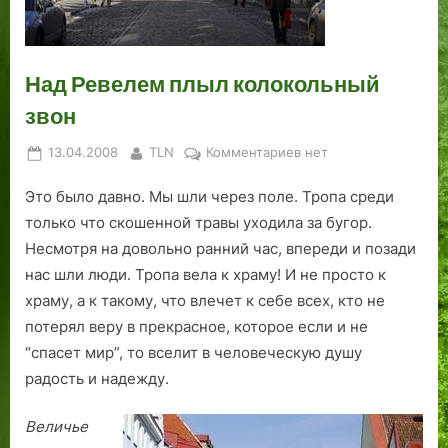
о
о
ш
а
к
а
й
д
и
т
у
а
а
м
п
л
Над Ревелем плыл колокольный
р
:
и
а
ь
х
Д
н
м
т
звон
и
е
а
я
у
Posted
By
к
13.04.2008
TLN
Комментариев
нет
т
н
Б
т
р
on
записи
е
ь
а
н
ы
Это было давно. Мы шли через поле. Тропа среди
Над
к
П
л
и
»
Ревелем
только что скошенной травы уходила за бугор.
т
о
т
к
:
плыл
Несмотря на довольно ранний час, впереди и позади
у
б
и
о
п
колокольный
р
е
й
м
р
нас шли люди. Тропа вела к храму! И не просто к
звон
ы
д
с
о
храму, а к такому, что влечет к себе всех, кто не
ы
к
ш
потерял веру в прекрасное, которое если и не
н
о
л
“спасет мир”, то вселит в человеческую душу
а
м
о
радость и надежду.
у
в
е
л
о
и
Величье
и
к
н