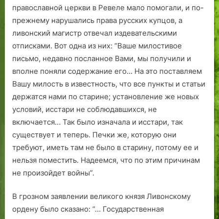
православной церкви в Ревеле мало помогали, и по-
прежнему нарушались права русских купцов, а
ливонский магистр отвечал издевательскими
отписками. Вот одна из них: “Ваше милостивое
письмо, недавно посланное Вами, мы получили и
вполне поняли содержание его… На это поставляем
Вашу милость в известность, что все пункты и статьи
держатся нами по старине; установление же новых
условий, исстари не соблюдавшихся, не
включается… Так было изначала и исстари, так
существует и теперь. Печки же, которую они
требуют, иметь там не было в старину, потому ее и
нельзя поместить. Надеемся, что по этим причинам
не произойдет войны”.
В грозном заявлении великого князя Ливонскому
ордену было сказано: “… Государственная