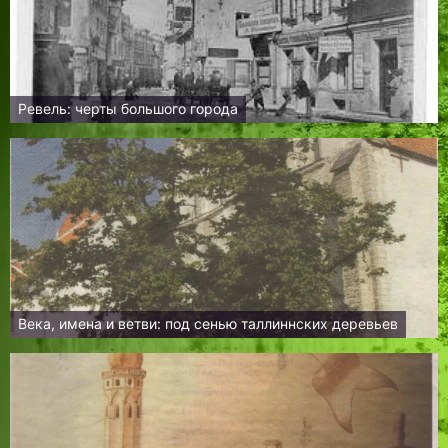
Ревель: черты большого города
Века, имена и ветви: под сенью таллиннских деревьев