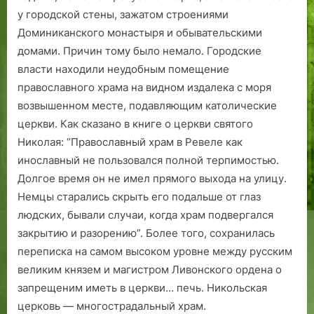
у городской стены, зажатом строениями
Доминиканского монастыря и обывательскими
домами. Причин тому было немало. Городские
власти находили неудобным помещение
православного храма на видном издалека с моря
возвышенном месте, подавляющим католические
церкви. Как сказано в книге о церкви святого
Николая: “Православный храм в Ревеле как
инославный не пользовался полной терпимостью.
Долгое время он не имел прямого выхода на улицу.
Немцы старались скрыть его подальше от глаз
людских, бывали случаи, когда храм подвергался
закрытию и разорению”. Более того, сохранилась
переписка на самом высоком уровне между русским
великим князем и магистром Ливонского ордена о
запрещеним иметь в церкви… печь. Никольская
церковь — многострадальный храм.