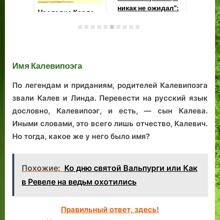
Площадь Карья в
Таллине, и её
«Просей мне денег
На
колодец
и брось на
Ге
землю»: охота на
Пе
ведьм в былом
«С
Ревеле
ги
Имя Калевипоэга
по
По легендам и приданиям, родителей Калевипоэга
звали Калев и Линда. Перевести на русский язык
дословно, Калевипоэг, и есть, — сын Калева.
Иными словами, это всего лишь отчество, Калевич.
Но тогда, какое же у него было имя?
Похожие:
Ко дню святой Вальпурги или Как
в Ревеле на ведьм охотились
Правильный ответ, здесь!