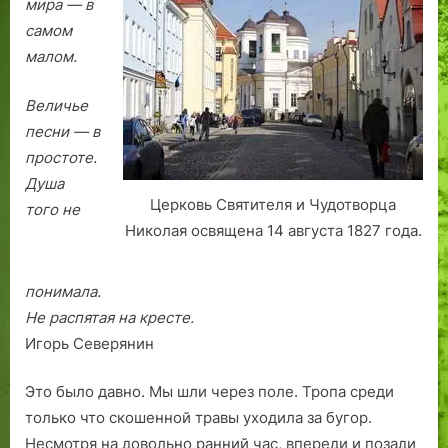
мира — в
ц
з
а
самом
е
а
с
«
л
т
малом.
Б
е
о
о
я
Величье
л
щ
песни — в
ь
е
простоте.
ш
е
Душа
а
т
Церковь Святителя и Чудотворца
того не
я
а
Николая освящена 14 августа 1827 года.
А
л
м
л
е
и
понимала.
р
н
Не распятая на кресте.
и
н
Игорь Северянин
к
с
а
к
Это было давно. Мы шли через поле. Тропа среди
»
о
только что скошенной травы уходила за бугор.
г
Несмотря на довольно ранний час, впереди и позади
о