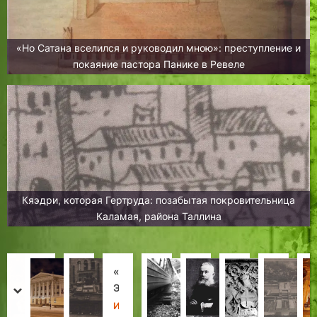
«Но Сатана вселился и руководил мною»: преступление и
покаяние пастора Панике в Ревеле
Кяэдри, которая Гертруда: позабытая покровительница
Каламая, района Таллина
Т
Т
«
Д
К
О
П
«
р
а
Э
е
а
с
о
С
prev
next
и
л
р
в
т
н
д
у
Х
Х
И
И
Х
Л
Х
Н