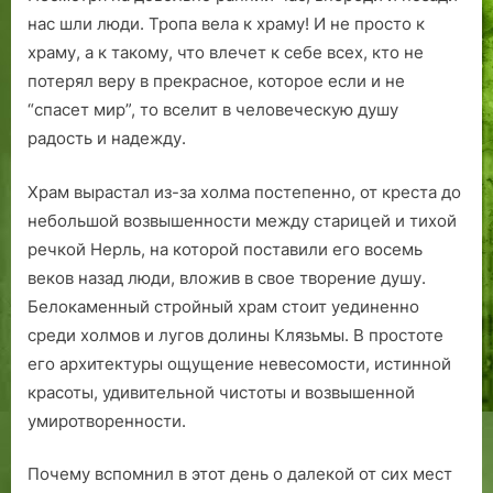
г
нас шли люди. Тропа вела к храму! И не просто к
о
храму, а к такому, что влечет к себе всех, кто не
р
потерял веру в прекрасное, которое если и не
х
“спасет мир”, то вселит в человеческую душу
о
радость и надежду.
л
л
Храм вырастал из-за холма постепенно, от креста до
а
небольшой возвышенности между старицей и тихой
речкой Нерль, на которой поставили его восемь
веков назад люди, вложив в свое творение душу.
Белокаменный стройный храм стоит уединенно
среди холмов и лугов долины Клязьмы. В простоте
его архитектуры ощущение невесомости, истинной
красоты, удивительной чистоты и возвышенной
умиротворенности.
Почему вспомнил в этот день о далекой от сих мест