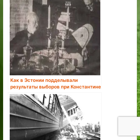
Как в Эстонии подделывали
результаты выборов при Константине
Пятсе.