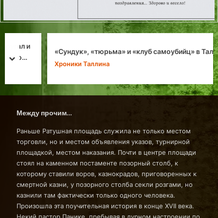
«Сундук», «тюрьма» и «клуб самоубийц» в Таллине
prev
next
Хроники Таллина
Между прочим…
Раньше Ратушная площадь служила не только местом
торговли, но и местом объявления указов, турнирной
площадкой, местом наказания. Почти в центре площади
стоял на каменном постаменте позорный столб, к
которому ставили воров, казнокрадов, приговоренных к
смертной казни, у позорного столба секли розгами, но
казнили там фактически только одного человека.
Произошла эта поучительная история в конце XVII века.
Некий пастор Панике, пребывая в дурном настроении по