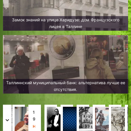
Замок знаний на улице Харидузе: дом Французского
лицея в Таллине
Таллиннский муниципальный банк: альтернатива лучше ее
отсутствия.
«
Л
1
Т
Р
Н
С
П
П
е
9
а
е
е
ч
е
prev
next
о
т
5
л
в
р
а
т
Е
Н
Н
З
Л
Х
Х
Л