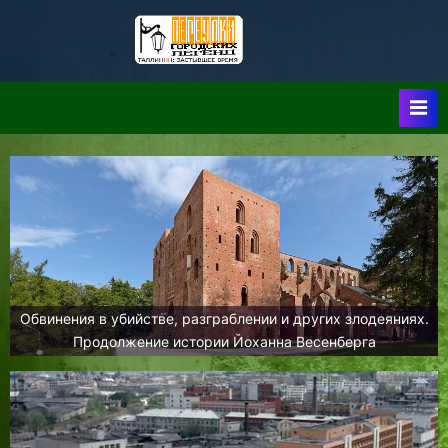
Skip
to
Таллин:
Таллин: Застывшее
content
Время-|-
Переулки
Городских
Легенд
Обвинения в убийстве, разграблении и других злодеяниях.
Продолжение истории Йоханна Весенберга