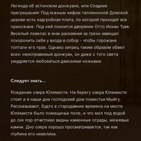
Легенда об эстонском донжуане, или Сладкие
прегрешения: Под южным нефом таллиннской Домской
церкви есть надгробная плита, по которой проходят все
прихожане. Под ней покоится дворянин Отто Иохан Туве.
Веселый ловелас в знак раскаяния за грехи завещал
похоронить себя у входа в собор - чтобы горожане
топтали его прах. Однако хитрец таким образом обвел
всех: неисправимый донжуан, он даже с того света
умудряется любоваться дамскими ножками.
Следует знать…
Рождение озера Юлемисте: На берегу озера Юлемисте
стоит и в наши дни господский дом поместья Мыйгу.
Рассказывают, будто в стародавние времена на месте
Юлемисте было помещичье поле, и что мол под водой
до сих пор отчетливо видны каменные ограды, межевые
камни. Дно озера хорошо просматривается, так как
глубина его невелика.