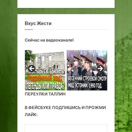
х
р
т
с
ы
т
в
Вкус Жести
о
м
Сейчас на видеоканале!
?
ПЕРЕУЛКИ ТАЛЛИН
В ФЕЙСБУКЕ ПОДПИШИСЬ И ПРОЖМИ
ЛАЙК: