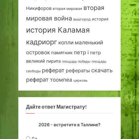
вторая
Никифоров
вторая мировая
мировая война
история
вышгород
история Каламая
кадриорг
маленький
копли
островок
петр i
петр
памятник
великий
пирита
площадь победы
площадь
реферат
скачать
рефераты
свободы
реферат
тоомпеа
церковь
Дайте ответ Магистрату!
2026 - встретите в Таллине?
Да