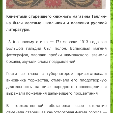
и
с
о
е
»
т
р
:
в
в
Клиентами старейшего книжного магазина Таллин­
э
а
о
на были местные школьни­ки и классики русской
х
м
лите­ратуры.
о
у
К
,
3 (по новому стилю — 17) февраля 1913 года зал
р
д
Большой гильдии был полон. Вспыхивал магний
ы
у
м
б
фотографов, хлопали пробки шампанского, звенели
с
и
бокалы, звучали слова поздравлений.
к
н
о
к
Гости во главе с губернатором при­ветствовали
й
а
виновника торжества, отмечали его плодотворную
в
э
деятель­ность на ниве народного просвещения и
о
ф
выражали пожелания дальнейшего процветания.
й
ф
н
е
В торжественной обстановке свое столетие
ы
к
отмечала старейшая книготорговая фирма города —
н
т