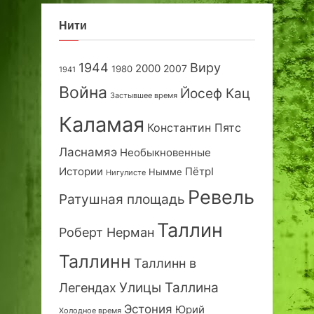
Нити
1944
Виру
2000
2007
1980
1941
Война
Йосеф Кац
Застывшее время
Каламая
Константин Пятс
Ласнамяэ
Необыкновенные
Истории
ПётрI
Нымме
Нигулисте
Ревель
Ратушная площадь
Таллин
Роберт Нерман
Таллинн
Таллинн в
Улицы Таллина
Легендах
Эстония
Юрий
Холодное время