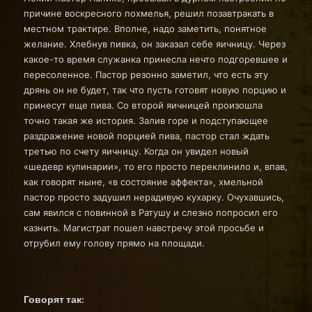
причине воскресного похмелья, решил позавтракать в
местном трактире. Вполне, надо заметить, понятное
желание. Хлебнув пивка, он заказал себе яичницу. Через
какое-то время служанка принесла нечто подгоревшее и
пересоленное. Пастор резонно заметил, что есть эту
дрянь он не будет, так что пусть готовят новую порцию и
принесут еще пива. Со второй яичницей произошла
точно такая же история. Залив горе и подступающее
раздражение новой порцией пива, пастор стал ждать
третью по счету яичницу. Когда он увидел новый
«шедевр кулинарии», то его просто переклинило и, впав,
как говорят ныне, «в состояние аффекта», хмельной
пастор просто задушил нерадивую кухарку. Очухавшись,
сам явился с повинной в Ратушу и слезно попросил его
казнить. Магистрат пошел навстречу этой просьбе и
отрубил ему голову прямо на площади.
Говорят так: