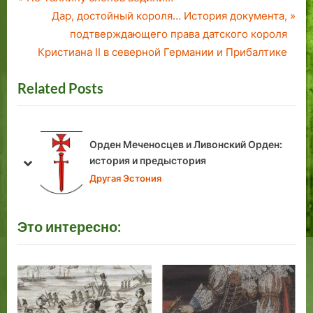
Навигация
r
N
Дар, достойный короля… История документа,
по
e
e
подтверждающего права датского короля
v
x
Кристиана II в северной Германии и Прибалтике
записям
i
t
Related Posts
o
P
u
o
s
s
P
t
Уникальное, без преувеличения, издание на
o
:
русском языке посвященное истории
prev
next
Эстляндского рыцарства, увидело свет в
s
Другая Эстония
Таллинне.
t
:
Это интересно: