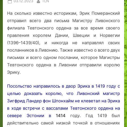
Posted
By
03.12.2023
TLN
е
н
е
и
м
on
р
о
G
ч
На сколько известно историкам, Эрик Померанский
к
с
l
н
отправил всего два письма Магистру Ливонского
о
т
o
ы
филиала Тевтонского ордена за все время своего
в
и
r
е
ь
i
ч
правления королем Дании, Швеции и Норвегии
в
a
а
(1396–1439/40), и никогда не направлял своих
Т
с
посланников в Ливонию. Также известно о всего двух
а
ы
письмах и всего одном послании, которое Магистры
л
н
Тевтонского ордена в Ливонии отправили королю
л
о
Эрику.
и
м
н
е
Посольство направилось в двор Эрика в 1419 году с
е
р
целью доказать королю, что Ливонский магистр
,
о
н
д
Зигфрид Ландер фон Шпонхайм не клеветал на Эрика
а
и
в ходе встречи с вассалами Тевтонского ордена на
к
н
севере Эстонии в
1414
году. Год 1419 был
а
действительно самой низкой точкой в отношениях
н