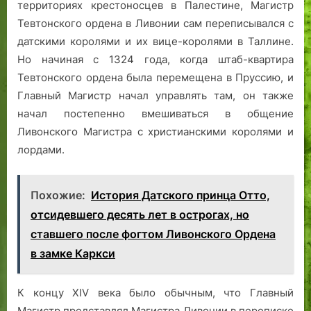
территориях крестоносцев в Палестине, Магистр
Тевтонского ордена в Ливонии сам переписывался с
датскими королями и их вице-королями в Таллине.
Но начиная с 1324 года, когда штаб-квартира
Тевтонского ордена была перемещена в Пруссию, и
Главный Магистр начал управлять там, он также
начал постепенно вмешиваться в общение
Ливонского Магистра с христианскими королями и
лордами.
Похожие:
История Датского принца Отто,
отсидевшего десять лет в острогах, но
ставшего после фогтом Ливонского Ордена
в замке Каркси
К концу XIV века было обычным, что Главный
Магистр представлял Магистра Ливонии в переписке