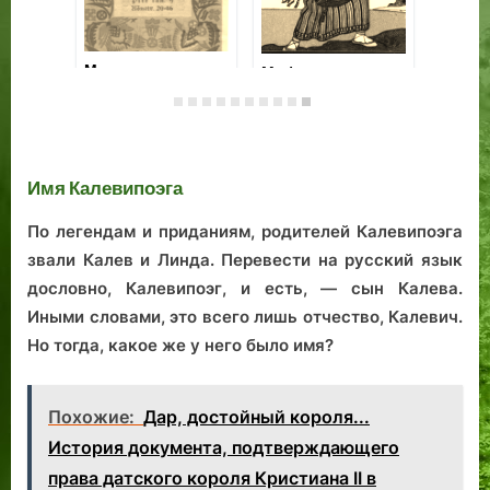
Фотографии
Улица, сад и
Ма
Таллина ныне и в
школа: Таллинн
«К
прошлом: 1900,
Константина
20
1920, 1950, 1959,
Пятса
ре
1962,1963, 1967,
кн
1986, 2000, 2001.
Имя Калевипоэга
По легендам и приданиям, родителей Калевипоэга
звали Калев и Линда. Перевести на русский язык
дословно, Калевипоэг, и есть, — сын Калева.
Иными словами, это всего лишь отчество, Калевич.
Но тогда, какое же у него было имя?
Похожие:
Дар, достойный короля...
История документа, подтверждающего
права датского короля Кристиана II в