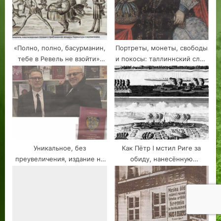
«Полно, полно, басурманин,
Портреты, монеты, свободы
тебе в Ревель не взойти»:
и покосы: таллиннский след
эхо Крымской войны на
королевы Кристины
рейде Таллиннской бухты
Уникальное, без
Как Пётр I мстил Риге за
преувеличения, издание на
обиду, нанесённую
русском языке посвященное
губернатором Швеции
истории Эстляндского
рыцарства, увидело свет в
Таллинне.