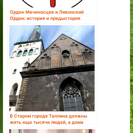
Орден Меченосцев и Ливонский
Орден: история и предыстория
В Старом городе Таллина должны
жить еще тысячи людей, а дома
нужно отобрать у недобросовестных