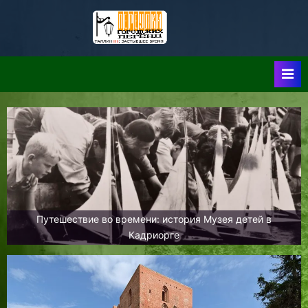
Skip
to
Таллин:
Таллин: Застывшее
content
Время-|-
Переулки
Городских
Легенд
Путешествие во времени: история Музея детей в
Кадриорге