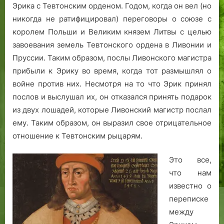
Эрика с Тевтонским орденом. Годом, когда он вел (но
у
никогда не ратифицировал) переговоры о союзе с
н
королем Польши и Великим князем Литвы с целью
е
т
завоевания земель Тевтонского ордена в Ливонии и
р
Пруссии. Таким образом, послы Ливонского магистра
е
прибыли к Эрику во время, когда тот размышлял о
х
войне против них. Несмотря на то что Эрик принял
с
послов и выслушал их, он отказался принять подарок
о
из двух лошадей, которые Ливонский магистр послал
т
ему. Таким образом, он выразил свое отрицательное
л
отношение к Тевтонским рыцарям.
е
т
и
Это все,
я
что нам
известно о
переписке
между