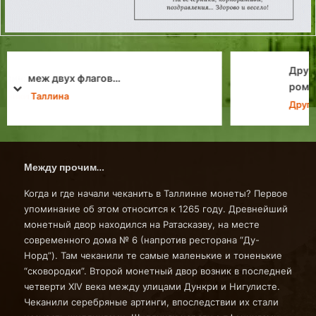
Другая Эстония: Мыза Кылтсу ждет
романтиков
prev
next
Другая Эстония
Между прочим…
Когда и где начали чеканить в Таллинне монеты? Первое
упоминание об этом относится к 1265 году. Древнейший
монетный двор находился на Ратаскаэву, на месте
современного дома № 6 (напротив ресторана “Ду-
Норд”). Там чеканили те самые маленькие и тоненькие
“сковородки”. Второй монетный двор возник в последней
четверти ХIV века между улицами Дункри и Нигулисте.
Чеканили серебряные артинги, впоследствии их стали