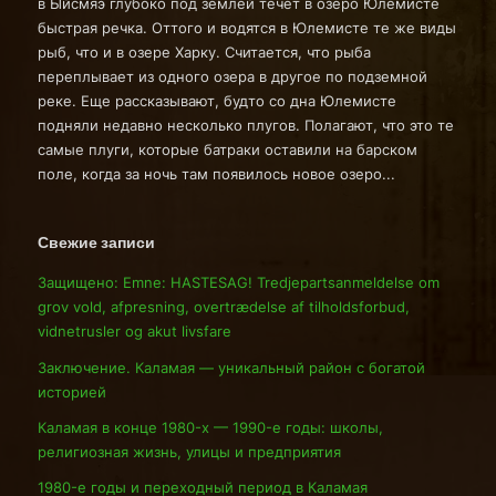
в Ыйсмяэ глубоко под землей течет в озеро Юлемисте
быстрая речка. Оттого и водятся в Юлемисте те же виды
рыб, что и в озере Харку. Считается, что рыба
переплывает из одного озера в другое по подземной
реке. Еще рассказывают, будто со дна Юлемисте
подняли недавно несколько плугов. Полагают, что это те
самые плуги, которые батраки оставили на барском
поле, когда за ночь там появилось новое озеро...
Свежие записи
Защищено: Emne: HASTESAG! Tredjepartsanmeldelse om
grov vold, afpresning, overtrædelse af tilholdsforbud,
vidnetrusler og akut livsfare
Заключение. Каламая — уникальный район с богатой
историей
Каламая в конце 1980-х — 1990-е годы: школы,
религиозная жизнь, улицы и предприятия
1980-е годы и переходный период в Каламая