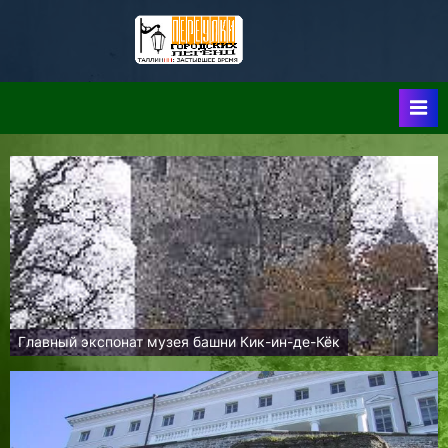
Skip
to
Таллин:
Таллин: Застывшее
content
Время-|-
Переулки
Городских
Легенд
Главный экспонат музея башни Кик-ин-де-Кёк