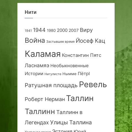
Нити
1944
Виру
2000
2007
1980
1941
Война
Йосеф Кац
Застывшее время
Каламая
Константин Пятс
Ласнамяэ
Необыкновенные
Истории
ПётрI
Нымме
Нигулисте
Ревель
Ратушная площадь
Таллин
Роберт Нерман
Таллинн
Таллинн в
Улицы Таллина
Легендах
Эстония
Юрий
Холодное время