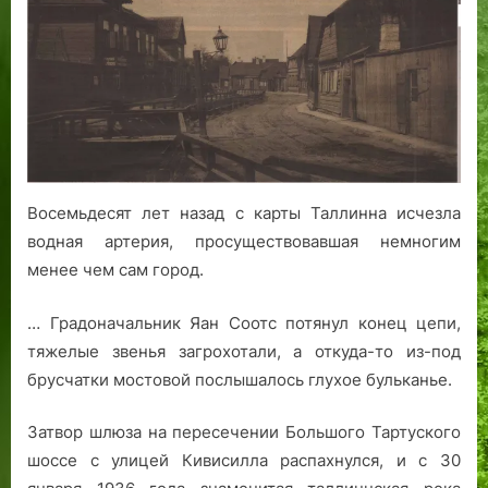
по
х
л
н
9
а
а
прозвищу
ш
е
а
4
Харьяпеа:
к
й
к
1
водная
о
т
о
г
артерия
л
а
м
о
былого
л
и
д
Ревеля
л
т
а
и
ь
.
Восемьдесят лет назад с карты Таллинна исчезла
н
с
водная артерия, просуществовавшая немногим
с
с
менее чем сам город.
к
а
о
м
й
ы
… Градоначальник Яан Соотс потянул конец цепи,
«
м
тяжелые звенья загрохотали, а откуда-то из-под
Б
к
брусчатки мостовой послышалось глухое бульканье.
а
р
т
а
Затвор шлюза на пересечении Большого Тартуского
а
с
шоссе с улицей Кивисилла распахнулся, и с 30
р
и