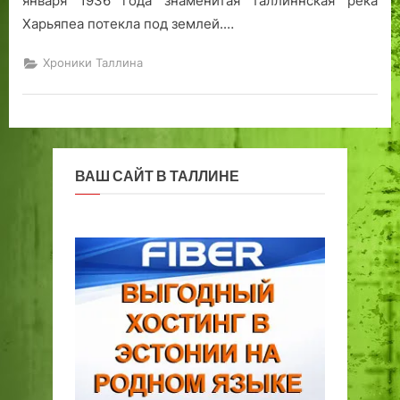
января 1936 года знаменитая таллиннская река
е
в
Харьяпеа потекла под землей.…
и
е
»
й
Хроники Таллина
ш
и
м
г
о
р
ВАШ САЙТ В ТАЛЛИНЕ
о
д
о
м
С
С
С
Р
!