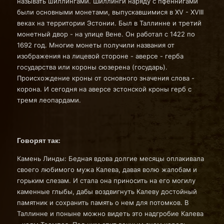
называть шиллингами. Шиллинги наряду с пфеннигами
были основными монетами, выпускавшимися в ХV - ХVIII
веках на территории Эстонии. Был в Таллинне и третий
монетный двор - на улице Вене. Он работал с 1422 по
1692 год. Многие монеты получили названия от
изображения на лицевой стороне - аверсе - герба
государства или короны сюзерена (государь).
Происхождение кроны от основного значения слова -
корона. И сегодня на аверсе эстонской кроны герб с
тремя леопардами.
Говорят так:
Камень Линды: Бедная вдова долгие месяцы оплакивала
своего любимого мужа Калева, давая волю жалобам и
горьким слезам. И стала она приносить на его могилу
каменные глыбы, дабы воздвигнуть Калеву достойный
памятник и сохранить память о нем для потомков. В
Таллинне и поныне можно видеть это надгробие Калева