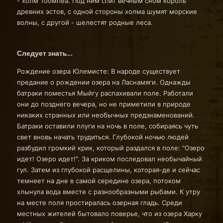
- холм Тоомпеа. Под ним спит вечным сном король
древних эстов, с одной стороны холма шумят морские
волны, с другой - шелестят родные леса.
Следует знать…
Рождение озера Юлемисте: В народе существует
предание о рождении озера на Ласнамяги. Однажды
батраки поместья Мыйгу распахивали поле. Работали
они до позднего вечера, но не приметили в природе
никаких странных или необычных предзнаменований.
Батраки оставили плуги на ночь в поле, собираясь чуть
свет вновь начать трудиться. Глубокой ночью людей
разбудил громкий крик, который раздался в поле: "Озеро
идет! Озеро идет!". За криком последовал необычайный
гул. Затем из глубокой расщелины, которая-де и сейчас
темнеет на дне в самой середине озера, потоком
хлынула вода вместе с разнообразными рыбами. К утру
на месте поля простиралась озерная гладь. Среди
местных жителей бытовало поверье, что из озера Харку