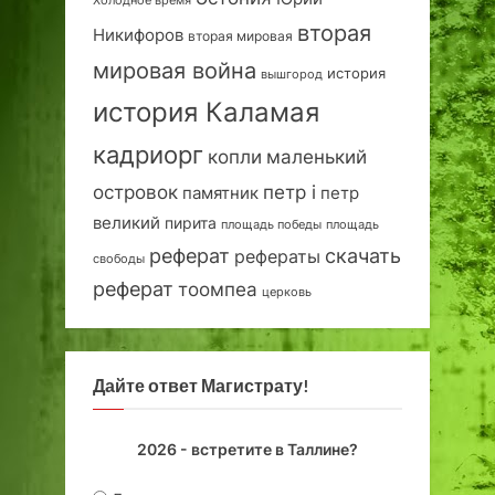
вторая
Никифоров
вторая мировая
мировая война
история
вышгород
история Каламая
кадриорг
маленький
копли
островок
петр i
петр
памятник
великий
пирита
площадь победы
площадь
реферат
скачать
рефераты
свободы
реферат
тоомпеа
церковь
Дайте ответ Магистрату!
2026 - встретите в Таллине?