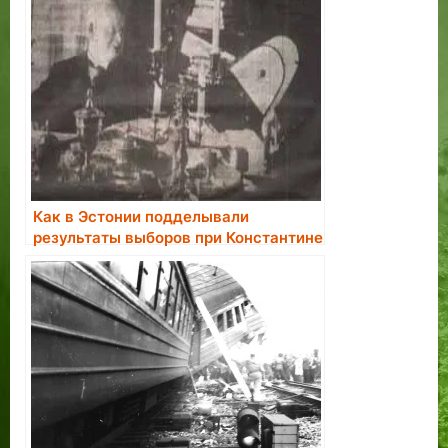
Как в Эстонии подделывали
результаты выборов при Константине
Пятсе.