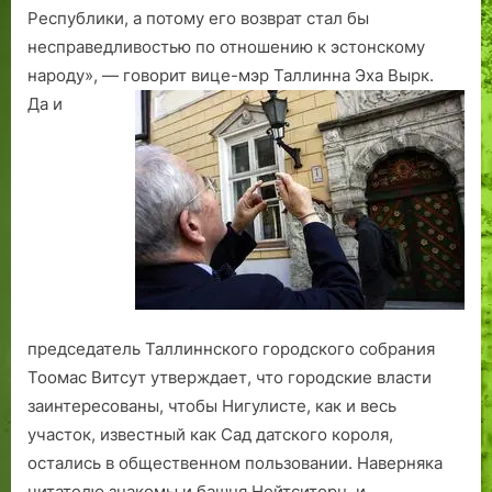
ы
д
е
у
Республики, а потому его возврат стал бы
б
н
т
ф
несправедливостью по отношению к эстонскому
е
о
.
а
народу», — говорит вице-мэр Таллинна Эха Вырк.
ж
г
С
к
Да и
е
о
р
т
н
б
а
у
ц
а
в
р
ы
н
н
ы
п
к
е
о
а
н
с
и
к
е
о
с
р
2
председатель Таллиннского городского собрания
е
0
Тоомас Витсут утверждает, что городские власти
е
0
заинтересованы, чтобы Нигулисте, как и весь
р
9
участок, известный как Сад датского короля,
а
г
остались в общественном пользовании. Наверняка
с
о
с
д
читателю знакомы и башня Нейтситорн, и