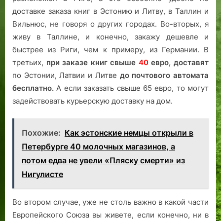
доставке заказа книг в Эстонию и Литву, в Таллин и
Вильнюс, не говоря о других городах. Во-вторых, я
живу в Таллине, и конечно, закажу дешевле и
быстрее из Риги, чем к примеру, из Германии. В
третьих,
при заказе книг свыше
40
евро,
доставят
по Эстонии, Латвии и Литве
до почтового автомата
бесплатно.
А если заказать свыше 65 евро, то могут
задействовать курьерскую доставку на дом.
Похожие:
Как эстонские немцы открыли в
Петербурге 40 молочных магазинов, а
потом едва не увели «Пляску смерти» из
Нигулисте
Во втором случае, уже не столь важно в какой части
Европейского Союза вы живете, если конечно, ни в