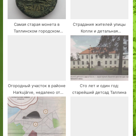
Самая старая монета в
Страдания жителей улицы
Таллинском городском
Копли и детальная
музее
планировка
Огородный участок в районе
Сто лет и один год:
Harkujärve, недалеко от
старейший детсад Таллина
озера Харку в черте Таллина