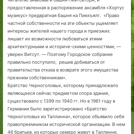
о
о
предоставленная в распоряжение ансамбля «Хортус
с
м
музикус» предвратная башня на Пиккъялг. «Право
а
.
частной собственности на эти объекты ущемляет
л
интересы жителей нашего города и приезжих:
и
лишает их возможности любоваться этими
с
архитектурными и историче­­-­с­кими ценностями, —
ь
…
уверен Витсут. — Поэтому Городское собрание
правильно поступило, решив добиваться от
правительства отказа в возврате этого имущества
прежним собственникам».
Братство Черноголовых, которому принадлежало
являющееся сейчас предметом спора здание,
существовало с 1399 по 1940 гг. Но в 1961 году в
Германии было зарегистрировано «Братство
Черноголовых из Таллинна», которое объявило себя
правопреемником исторической организации. В нем
46 братьев, из которых семеро живут в Таллинне.