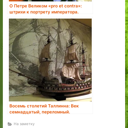
О Петре Великом «pro et contra»:
штрихи к портрету императора.
Восемь столетий Таллинна: Век
семнадцатый, переломный.
На заметку