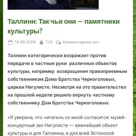
К
к
с
я
а
и
л
н
а
о
а
к
м
.
:
аг
н
н
з
о
ы
В
в
у
а
Таллинн: Так чьи они — памятники
с
а
й
и
з
и
Э
культуры?
т
л
:
т
г
л
с
а
п
д
а
л
л
т
Posted
By
к
14.09.2008
TLN
Комментариев
нет
н
о
о
к
я
а
о
on
записи
т
ж
х
у
д
д
н
Таллинн категорически возражает против
Таллинн:
и
е
о
з
ч
и
и
Так
передачи в частные руки различных объектов
н
л
д
к
е
р
и
чьи
культуры, например возвращения правопреемным
а
а
н
и
р
е
—
они
собственникам Дома Брат­ства Черноголовых,
П
н
ы
…
е
к
1
—
церкви Нигулисте. Несмотря на это правительство
памятники
я
и
й
»
з
т
3
на прошлой неделе решило вернуть частному
культуры?
т
е
д
с
о
0
собственнику Дом Брат­ства Черноголовых.
с
,
о
о
р
л
а
ч
м
т
а
е
«Я уверена, что читатель со мной согласится: музей-
т
С
н
м
т
о
с
ю
а
концертный зал Нигулисте — важнейший объект
б
у
л
н
культуры и для Таллинна, и для всей Эстонской