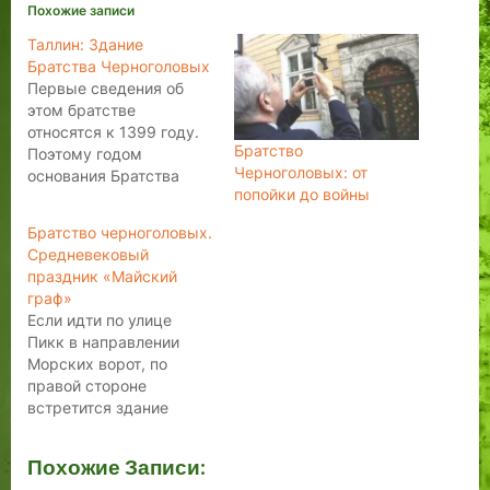
Похожие записи
Таллин: Здание
Братства Черноголовых
Первые сведения об
этом братстве
относятся к 1399 году.
Братство
Поэтому годом
Черноголовых: от
основания Братства
попойки до войны
часто и считают 1399
год. Его членами могли
Братство черноголовых.
стать только молодые,
Средневековый
ещё неженатые купцы.
праздник «Майский
Когда же они,
граф»
остепенившись,
Если идти по улице
обзаводились семьей,
Пикк в направлении
то имели право
Морских ворот, по
ходатайствовать о
правой стороне
членстве в Большой
встретится здание
гильдии. В Братство
эпохи Возрождения с
черноголовых
роскошным порталом.
принимали также и
Похожие Записи:
Портал, созданный
иностранных купцов,…