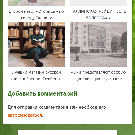
Второй квест «Столицы» по
ТАЛЛИНСКАЯ РЕЙДИ ТЕЭ: В
городу Таллину
ВОПРОСАХ И
СЕНСАЦИОННЫХ ОТВЕТАХ!
Лучший магазин русской
«Они представляют особую
книги в Европе! Особенно
цивилизацию»: детские
для жителей Прибалтики.
книги СССР в довоенном
Добавить комментарий
Таллинне
Для отправки комментария вам необходимо
авторизоваться
.