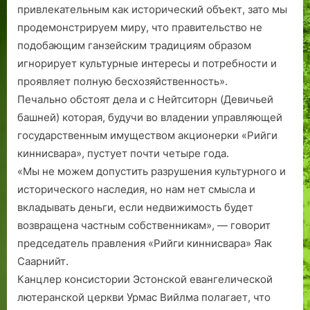
привлекательным как исторический объект, зато мы
продемонстрируем миру, что правительство не
подобающим ганзейским традициям образом
игнорирует культурные интересы и потребности и
проявляет полную бесхозяйственность».
Печально обстоят дела и с Нейтситорн (Девичьей
башней) которая, будучи во владении управляющей
государственным имуществом акционерки «Рийги
киннисвара», пустует почти четыре года.
«Мы не можем допустить разрушения культурного и
исторического наследия, но нам нет смысла и
вкладывать деньги, если недвижимость будет
возвращена частным собст­венникам», — говорит
председатель правления «Рийги киннисвара» Яак
Саарнийт.
Канцлер консистории Эстонской евангелической
лютеранской церкви Урмас Вийлма полагает, что