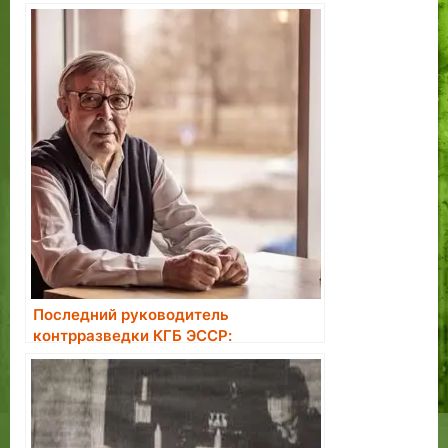
около 1597 года
архитектором и
скульптором Арентом
Пассером, служит
наиболее ярким
украшением фасада
здания. На фризе
здания (между I и II
этажами) можно
увидеть гербы
крупнейших ганзейских
городов: Лондона,…
Последний руководитель
контрразведки КГБ ЭССР:
большинство завербованных в
агенты считали это большой честью