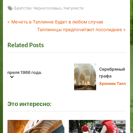
Tags:
,
Братство Черноголовых
Нигулисте
P
Навигация
Мечеть в Таллинне будет в любом случае
r
N
Таллиннцы предпочитают посолиднее
по
e
e
Related Posts
v
x
записям
i
t
o
P
u
o
Серебряный попугай для Майского
s
s
графа
prev
next
P
t
Хроники Таллина
o
:
s
Это интересно:
t
: