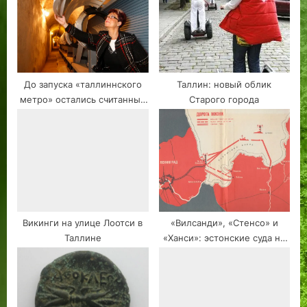
До запуска «таллиннского
Таллин: новый облик
метро» остались считанные
Старого города
дни
Викинги на улице Лоотси в
«Вилсанди», «Стенсо» и
Таллине
«Ханси»: эстонские суда на
Дороге Жизни