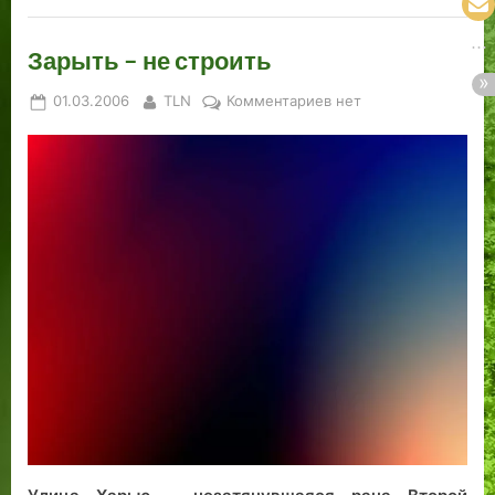
Зарыть – не строить
Posted
By
к
01.03.2006
TLN
Комментариев
нет
on
записи
Зарыть
–
не
строить