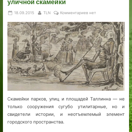
уличной скамейки
ь
п
Posted
By
к
18.09.2015
TLN
Комментариев
нет
т
on
записи
о
История,
р
культура,
а
дизайн
.
и
экология:
перспектива
таллинской
уличной
скамейки
Скамейки парков, улиц и площадей Таллинна — не
только сооружения сугубо утилитарные, но и
свидетели истории, и неотъемлемый элемент
городского пространства.