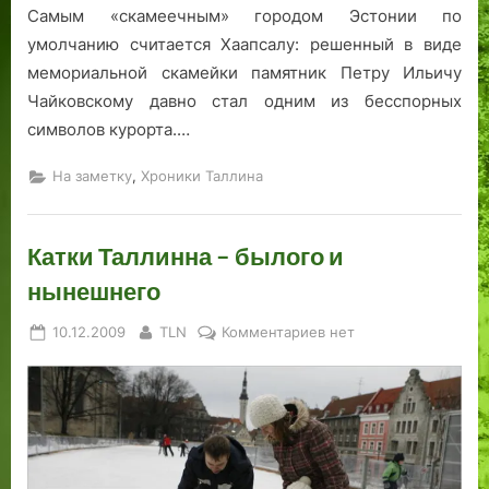
Самым «скамеечным» городом Эстонии по
умолчанию считается Хаапсалу: решенный в виде
мемориальной скамейки памятник Петру Ильичу
Чайковскому давно стал одним из бесспорных
символов курорта.…
,
На заметку
Хроники Таллина
Катки Таллинна – былого и
нынешнего
Posted
By
к
10.12.2009
TLN
Комментариев
нет
on
записи
Катки
Таллинна
–
былого
и