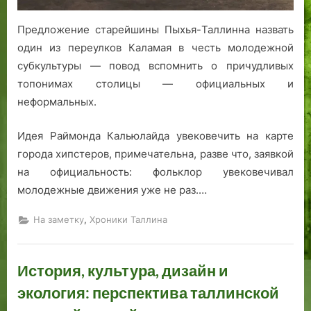
на
н
л
а
карте
Предложение старейшины Пыхья-Таллинна назвать
о
а
м
столицы
е
м
о
один из переулков Каламая в честь молодежной
Эстонии
д
а
г
субкультуры — повод вспомнить о причудливых
в
я
о
топонимах столицы — официальных и
о
и
неформальных.
р
з
я
в
Идея Раймонда Кальюлайда увековечить на карте
н
е
города хипстеров, примечательна, разве что, заявкой
с
с
на официальность: фольклор увековечивал
т
т
в
н
молодежные движения уже не раз.…
о
о
,
«
г
На заметку
Хроники Таллина
о
с
История, культура, дизайн и
к
у
экология: перспектива таллинской
л