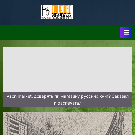
Skip
to
Таллин:
Таллин: Застывшее
content
Время-|-
Переулки
Городских
Легенд
Azon.market, доверять ли магазину русских книг? Заказал
и распечатал