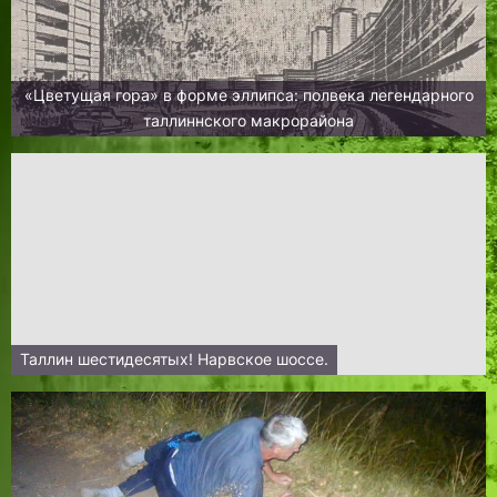
«Цветущая гора» в форме эллипса: полвека легендарного
таллиннского макрорайона
Таллин шестидесятых! Нарвское шоссе.