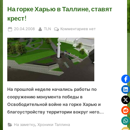
На горке Харью в Таллине, ставят
крест!
Posted
By
к
20.04.2008
TLN
Комментариев
нет
on
записи
На
горке
Харью
в
Таллине,
ставят
крест!
На прошлой неделе начались работы по
сооружению монумента победы в
Освободительной войне на горке Харью и
благоустройству территории вокруг него.
…
,
На заметку
Хроники Таллина