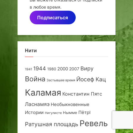
в любое время.
Подписаться
Нити
1944
Виру
2000
2007
1980
1941
Война
Йосеф Кац
Застывшее время
Каламая
Константин Пятс
Ласнамяэ
Необыкновенные
Истории
ПётрI
Нымме
Нигулисте
Ревель
Ратушная площадь