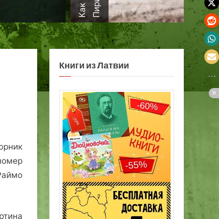
а
Книги из Латвии
орник
номер
Раймо
тина