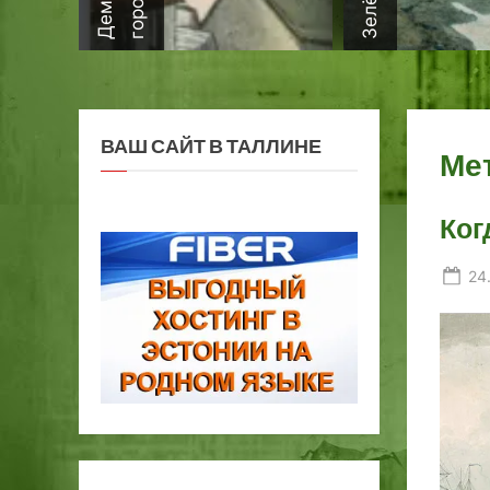
ВАШ САЙТ В ТАЛЛИНЕ
Ме
Ког
Po
24
on