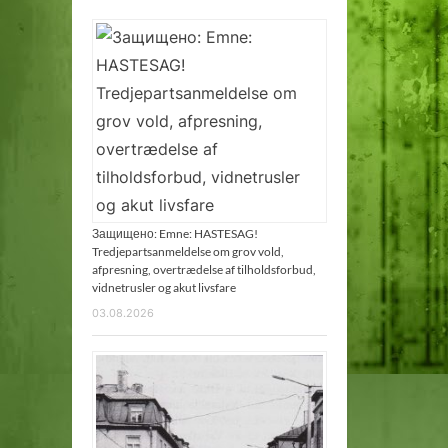
Защищено: Emne: HASTESAG!
Tredjepartsanmeldelse om grov vold,
afpresning, overtrædelse af tilholdsforbud,
vidnetrusler og akut livsfare
03.08.2026