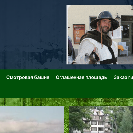
ллин: Переулки Городских Легенд
лин: Застывшее Время-|-
Смотровая башня
Оглашенная площадь
Заказ г