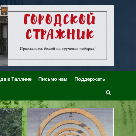
ида в Таллине
Письмо нам
Поддержать
Toggle
search
form