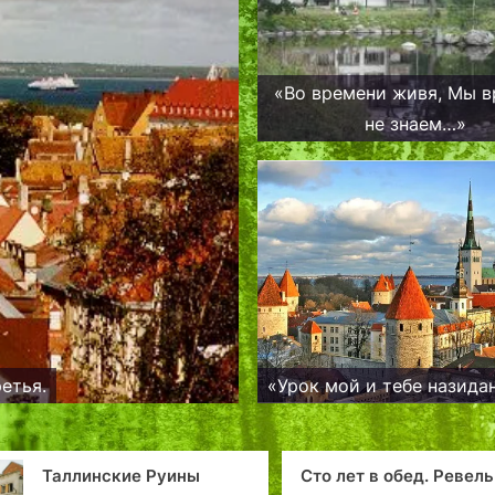
«Во времени живя, Мы 
не знаем…»
етья.
«Урок мой и тебе назида
Сто лет в обед. Ревель: