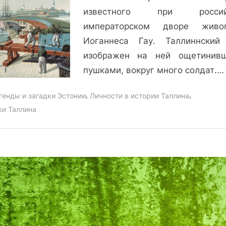
известного при россий
императорском дворе живо
Иоганнеса Гау. Таллиннский
изображен на ней ощетинив
пушками, вокруг много солдат.…
,
,
генды и загадки Эстонии
Личности в истории Таллина
ки Таллина