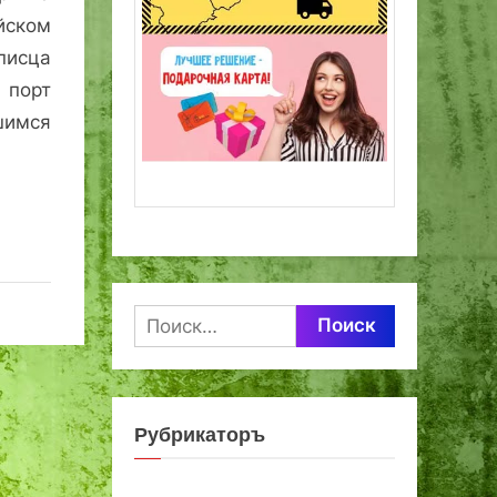
ском
писца
 порт
шимся
Найти:
Рубрикаторъ