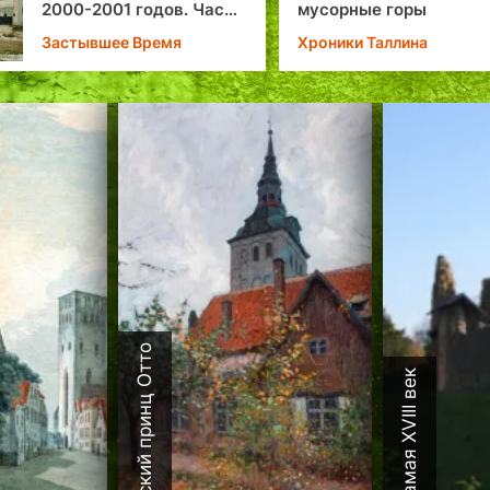
асть
мусорные горы
Хроники Таллина
Датский принц Отто
Каламая XVIII век