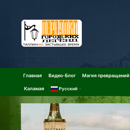
Skip
to
content
Та
Тал
Главная
Видео-Блог
Магия превращений
Каламая
Русский
▼