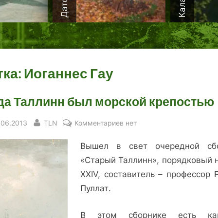
тка:
Иоганнес Гау
да Таллинн был морской крепостью
sted
By
к
.06.2013
TLN
Комментариев
нет
записи
Вышел в свет очередной сб
Когда
Таллинн
«Старый Таллинн», порядковый 
был
XXIV, составитель – профессор 
морской
Пуллат.
крепостью
В этом сборнике есть кар