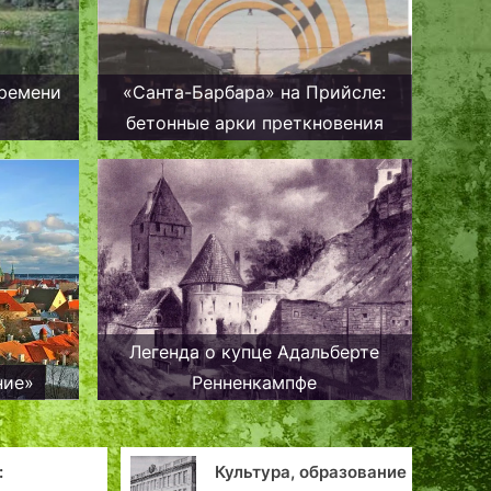
времени
«Санта-Барбара» на Прийсле:
бетонные арки преткновения
Легенда о купце Адальберте
ние»
Ренненкампфе
Культура, образование
Геральдика,