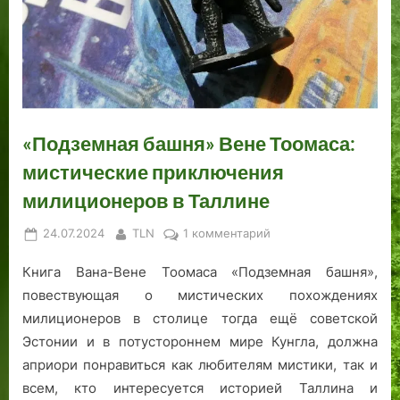
0
и
т
?
й
л
я
р
г
л
Т
о
и
э
и
о
е
а
н
ц
с
о
д
й
л
е
ц
р
.
Г
л
К
е
г
Ч
и
и
а
в
е
«Подземная башня» Вене Тоомаса:
а
м
н
л
о
:
с
н
н
а
т
В
мистические приключения
т
а
а
м
р
ы
милиционеров в Таллине
ь
з
ф
а
у
п
Д
и
и
я
г
у
Posted
By
к
24.07.2024
TLN
1 комментарий
е
и
н
:
а
с
on
записи
в
В
и
в
л
к
Книга Вана-Вене Тоомаса «Подземная башня»,
«Подземная
я
е
ш
о
и
н
башня»
повествующая о мистических похождениях
т
с
и
с
д
ы
Вене
милиционеров в столице тогда ещё советской
а
т
р
с
р
е
Тоомаса:
Эстонии и в потустороннем мире Кунгла, должна
я
х
у
т
у
д
мистические
априори понравиться как любителям мистики, так и
.
о
е
а
г
о
приключения
л
т
н
и
в
всем, кто интересуется историей Таллина и
милиционеров