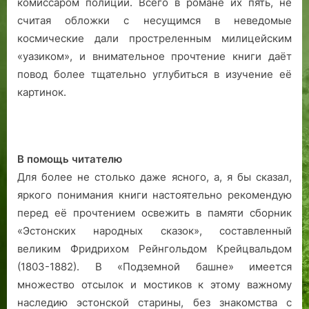
комиссаром полиции. Всего в романе их пять, не
д
считая обложки с несущимся в неведомые
и
с
космические дали простреленным милицейским
л
«уазиком», и внимательное прочтение книги даёт
о
повод более тщательно углубиться в изучение её
к
картинок.
а
ц
и
я
В помощь читателю
,
Для более не столько даже ясного, а, я бы сказал,
п
яркого понимания книги настоятельно рекомендую
р
о
перед её прочтением освежить в памяти сборник
м
«Эстонских народных сказок», составленный
ы
великим Фридрихом Рейнгольдом Крейцвальдом
ш
(1803-1882). В «Подземной башне» имеется
л
множество отсылок и мостиков к этому важному
е
наследию эстонской старины, без знакомства с
н