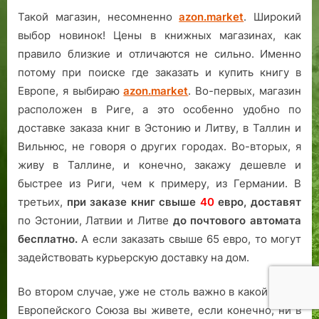
Такой магазин, несомненно
azon.market
. Широкий
выбор новинок! Цены в книжных магазинах, как
правило близкие и отличаются не сильно. Именно
потому при поиске где заказать и купить книгу в
Европе, я выбираю
azon.market
. Во-первых, магазин
расположен в Риге, а это особенно удобно по
доставке заказа книг в Эстонию и Литву, в Таллин и
Вильнюс, не говоря о других городах. Во-вторых, я
живу в Таллине, и конечно, закажу дешевле и
быстрее из Риги, чем к примеру, из Германии. В
третьих,
при заказе книг свыше
40
евро,
доставят
по Эстонии, Латвии и Литве
до почтового автомата
бесплатно.
А если заказать свыше 65 евро, то могут
задействовать курьерскую доставку на дом.
Во втором случае, уже не столь важно в какой части
Европейского Союза вы живете, если конечно, ни в