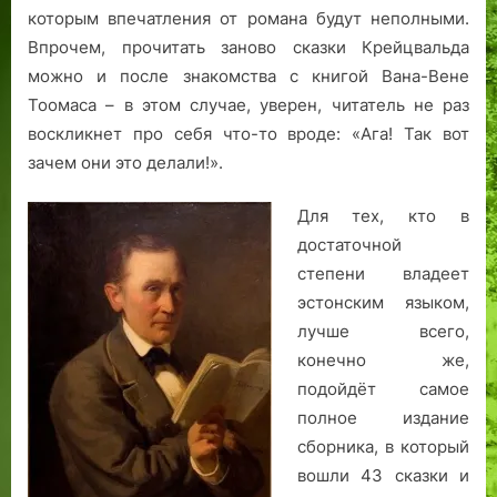
которым впечатления от романа будут неполными.
н
Впрочем, прочитать заново сказки Крейцвальда
ы
й
можно и после знакомства с книгой Вана-Вене
п
Тоомаса – в этом случае, уверен, читатель не раз
о
воскликнет про себя что-то вроде: «Ага! Так вот
д
зачем они это делали!».
ъ
ё
Для тех, кто в
м
достаточной
и
степени владеет
п
эстонским языком,
о
в
лучше всего,
с
конечно же,
е
подойдёт самое
д
полное издание
н
сборника, в который
е
вошли 43 сказки и
в