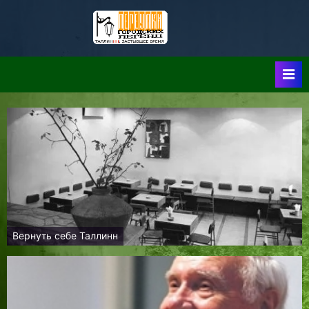
Skip
to
Таллин:
Таллин: Застывшее
content
Время-|-
Переулки
Городских
Легенд
Вернуть себе Таллинн