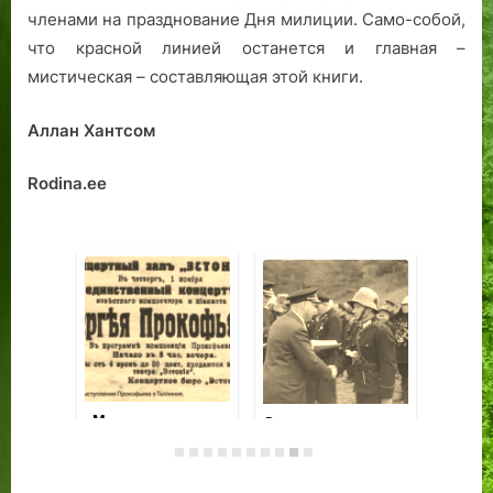
членами на празднование Дня милиции. Само-собой,
что красной линией останется и главная –
мистическая – составляющая этой книги.
Аллан Хантсом
Rodina.ee
«Комод искусств»
«М
на площади
на
Вабадузе:
ис
Предание о
восемьдесят лет
та