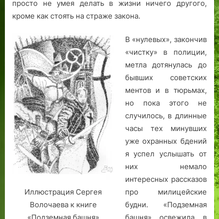
просто не умея делать в жизни ничего другого,
кроме как стоять на страже закона.
В «нулевых», закончив
«чистку» в полиции,
метла дотянулась до
бывших советских
ментов и в тюрьмах,
но пока этого не
случилось, в длинные
часы тех минувших
уже охранных бдений
я успел услышать от
них немало
интересных рассказов
про милицейские
Иллюстрация Сергея
будни. «Подземная
Волочаева к книге
башня» освежила в
«Подземная башня»