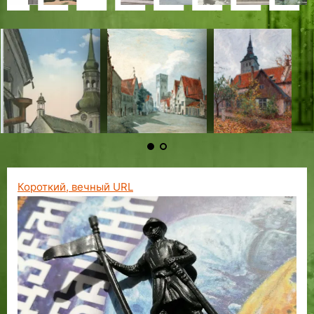
л
л
п
а
0
а
К
ж
а
р
а
е
н
р
р
р
и
е
н
с
-
р
о
е
с
о
з
г
т
о
о
о
н
т
е
м
е
а
н
в
т
н
а
е
е
н
н
н
ы
и
м
н
г
и
и
и
н
и
й
о
г
с
с
а
в
к
е
д
р
к
к
к
с
е
ш
т
о
с
т
,
ш
и
т
ы
а
и
и
и
к
и
и
р
д
в
а
з
е
Т
к
и
ц
Т
Т
Т
о
е
й
е
ы
е
н
н
е
а
у
з
и
а
а
а
е
щ
д
т
в
т
т
а
В
л
а
я
л
л
л
г
е
о
ь
Т
а
и
ч
р
л
г
и
л
л
л
р
ч
р
К
а
Т
н
о
е
и
а
п
и
и
и
а
е
о
а
л
а
П
к
м
н
д
о
н
н
н
ф
т
ж
л
л
л
я
и
Короткий, вечный URL
я
а
к
р
а
а
а
ф
в
н
е
и
л
т
н
и
о
и
е
ы
в
н
и
с
о
Э
х
т
р
й
и
с
н
л
ч
с
и
т
п
п
к
с
а
ь
т
.
ь
р
о
о
к
с
в
о
2
:
о
э
м
и
н
К
н
0
ю
е
г
р
х
а
а
и
0
б
к
у
а
у
м
д
и