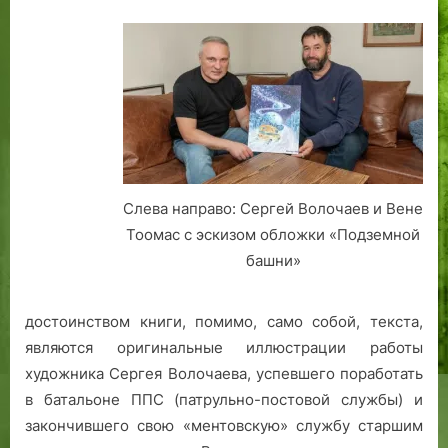
б
л
о
а
т
п
а
р
п
о
о
ш
л
л
и
о
ц
г
Слева направо: Сергей Волочаев и Вене
и
о
Тоомас с эскизом обложки «Подземной
и
в
башни»
,
е
в
к
о
а
достоинством книги, помимо, само собой, текста,
е
являются оригинальные иллюстрации работы
н
художника Сергея Волочаева, успевшего поработать
н
в батальоне ППС (патрульно-постовой службы) и
а
закончившего свою «ментовскую» службу старшим
я