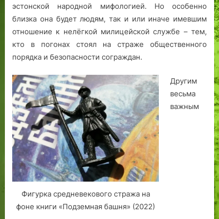
ь
о
е
о
в
эстонской народной мифологией. Но особенно
м
в
и
е
Таллине
близка она будет людям, так и или иначе имевшим
а
л
с
н
отношение к нелёгкой милицейской службе – тем,
в
е
т
н
кто в погонах стоял на страже общественного
Т
н
о
о
порядка и безопасности сограждан.
а
и
р
г
л
е
и
о
Другим
л
п
и
Т
весьма
и
о
Л
а
н
с
а
л
важным
е
л
с
л
.
е
н
и
в
а
н
о
м
н
й
я
а
н
э
ы
н
Фигурка средневекового стража на
,
а
р
ч
фоне книги «Подземная башня» (2022)
а
а