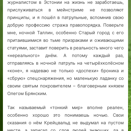
журналистом в Эстонии на жизнь не заработаешь,
прислуживаться в мейнстриме не позволяют
принципы, и я пошёл в патрульные, вспомнив свою
добрую профессию стража правопорядка. Поверьте
мне, ночной Таллин, особенно Старый город с его
притаившимися во тьме призраками и оживающими
статуями, заставит поверить в реальность много чего
«нереального» днём. А потому каждый раз,
отправляясь в ночной патруль на четырёхколёсном
«коне», я надеваю не только «доспехи» броника и
«сбрую» спецснаряжения, но маленькую ладанку со
своим святым покровителем – благоверным князем
Олегом Брянским.
Так называемый «тонкий мир» вполне реален,
особенно хорошо это понимаешь ночью. Свои
сказания о нём Крейцвальд не выдумал на пустом
месте, а записал со слов людей знающих, да в