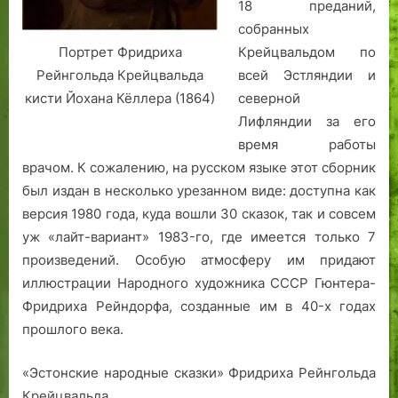
18 преданий,
н
а
собранных
я
Крейцвальдом по
Портрет Фридриха
ж
всей Эстляндии и
Рейнгольда Крейцвальда
и
северной
кисти Йохана Кёллера (1864)
з
Лифляндии за его
н
время работы
ь
врачом. К сожалению, на русском языке этот сборник
был издан в несколько урезанном виде: доступна как
версия 1980 года, куда вошли 30 сказок, так и совсем
уж «лайт-вариант» 1983-го, где имеется только 7
произведений. Особую атмосферу им придают
иллюстрации Народного художника СССР Гюнтера-
Фридриха Рейндорфа, созданные им в 40-х годах
прошлого века.
«Эстонские народные сказки» Фридриха Рейнгольда
Крейцвальда