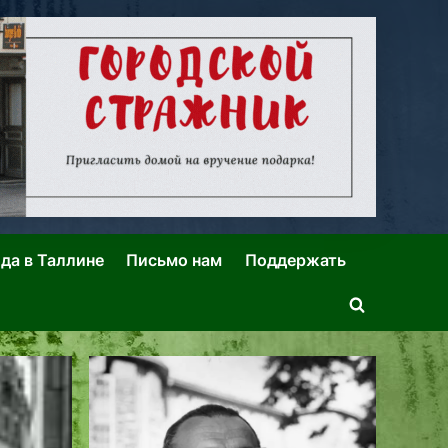
ида в Таллине
Письмо нам
Поддержать
Toggle
search
form