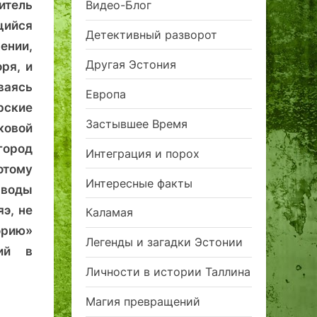
итель
Видео-Блог
щийся
Детективный разворот
ении,
Другая Эстония
ря, и
ваясь
Европа
рские
Застывшее Время
ковой
город
Интеграция и порох
отому
Интересные факты
 воды
э, не
Каламая
орию»
Легенды и загадки Эстонии
ий в
Личности в истории Таллина
Магия превращений