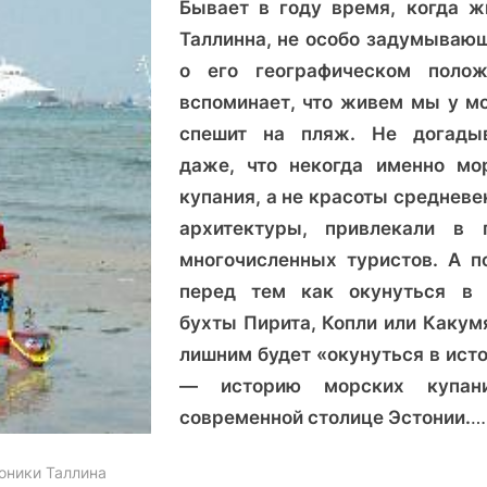
Бывает в году время, когда ж
В
Ревель,
Таллинна, не особо задумываю
на
о его географическом полож
воды
вспоминает, что живем мы у мо
спешит на пляж. Не догады
даже, что некогда именно мо
купания, а не красоты средневе
архитектуры, привлекали в 
многочисленных туристов. А п
перед тем как окунуться в
бухты Пирита, Копли или Какумя
лишним будет «окунуться в ист
— историю морских купан
современной столице Эстонии.
…
оники Таллина