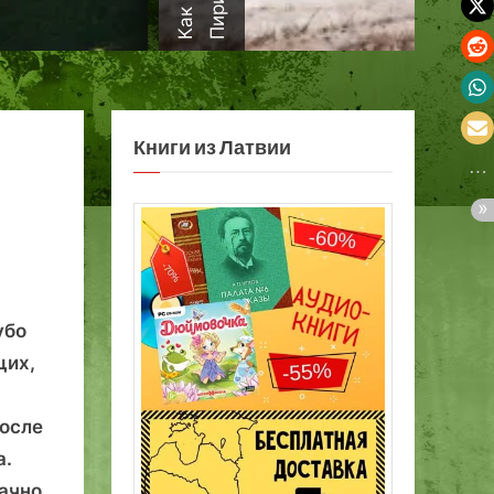
а
Книги из Латвии
убо
щих,
после
а.
ачно