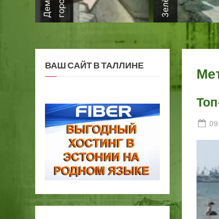
ВАШ САЙТ В ТАЛЛИНЕ
Ме
Топ
Po
09
on