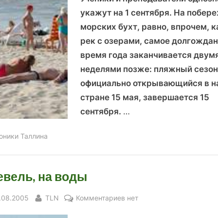
укажут на 1 сентября. На побер
морских бухт, равно, впрочем, к
рек с озерами, самое долгожда
время года заканчивается двум
неделями позже: пляжный сезон
официально открывающийся в н
стране 15 мая, завершается 15
сентября.
…
оники Таллина
евель, на воды
sted
By
к
.08.2005
TLN
Комментариев
нет
записи