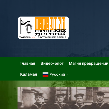
Skip
to
content
Та
Тал
Главная
Видео-Блог
Магия превращений
Каламая
Русский
▼