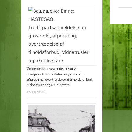
Защищено: Emne: HASTESAG!
Tredjepartsanmeldelse om grov vold,
afpresning, overtrædelse af tilholdsforbud,
vidnetrusler og akut livsfare
03.08.2026