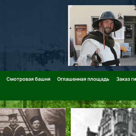
ллин: Переулки Городских Легенд
лин: Застывшее Время-|-
Смотровая башня
Оглашенная площадь
Заказ г