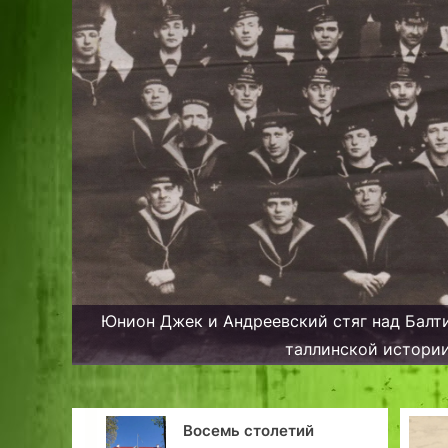
Юнион Джек и Андреевский стяг над Балти
таллинской истори
осемь столетий
Спортклуб у подно