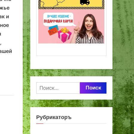
ежье
ак и
нное
я
,
ашей
Найти:
Рубрикаторъ