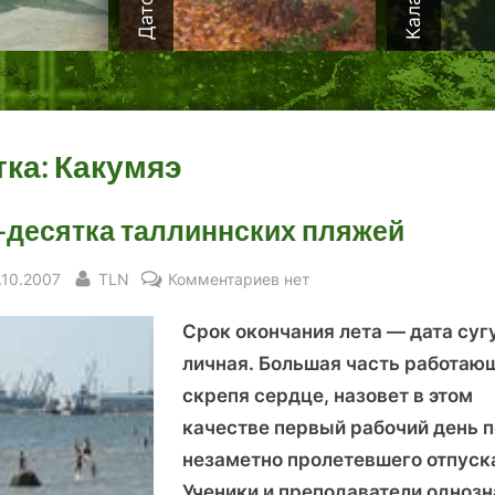
тка:
Какумяэ
-десятка таллиннских пляжей
sted
By
к
.10.2007
TLN
Комментариев
нет
записи
Срок окончания лета — дата суг
Топ-
десятка
личная. Большая часть работаю
таллиннских
скрепя сердце, назовет в этом
пляжей
качестве первый рабочий день 
незаметно пролетевшего отпуск
Ученики и преподаватели однозн