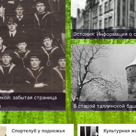
Эстония: Информация о с
кой: забытая страница
и
В старой таллинской ба
жья
Культурная жизнь в