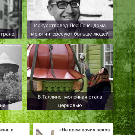
Искусствовед Лео Генс: дома
тране.
меня интересуют больше людей
В Таллине: моленная стала
шне
церковью
«На всем почил веков
Автомобильные аварии в