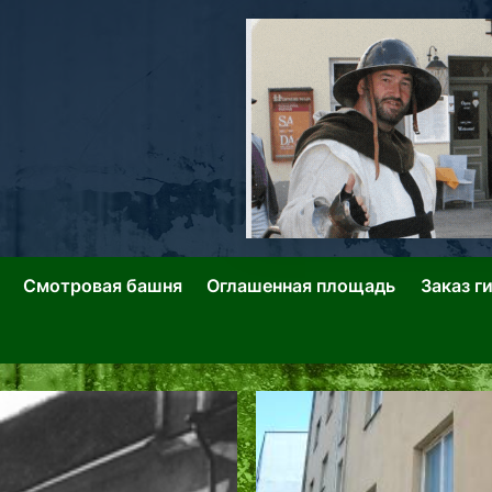
ллин: Переулки Городских Легенд
лин: Застывшее Время-|-
Смотровая башня
Оглашенная площадь
Заказ г