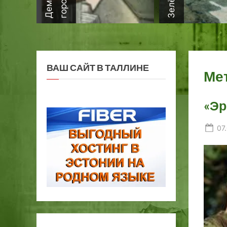
ВАШ САЙТ В ТАЛЛИНЕ
Ме
«Эр
Po
07
on