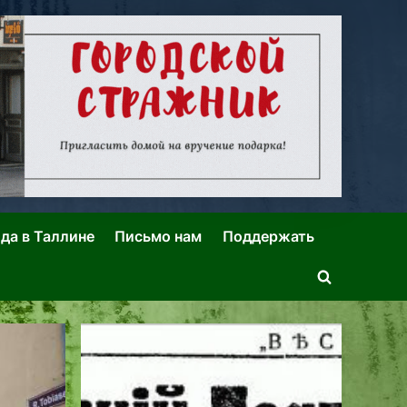
ида в Таллине
Письмо нам
Поддержать
Toggle
search
form