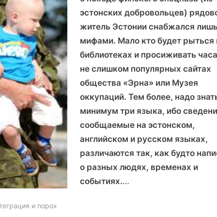
эстонских добровольцев) рядов
житель Эстонии снабжался лиш
мифами. Мало кто будет рыться 
библиотеках и просиживать часа
не слишком популярных сайтах
общества «Эрна» или Музея
оккупаций. Тем более, надо знат
минимум три языка, ибо сведени
сообщаемые на эстонском,
английском и русском языках,
различаются так, как будто нап
о разных людях, временах и
событиях.
…
теграция и порох