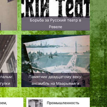
Борьба за Русский театр в
Ревеле
пальм:
Памятник двадцатому веку:
гулки
ансамбль на Маарьямяги
Промышленность
Доктор Влади