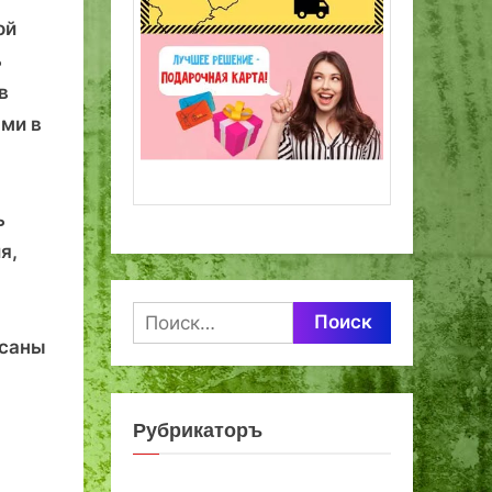
ой
ь
в
ми в
ь
я,
Найти:
исаны
Рубрикаторъ