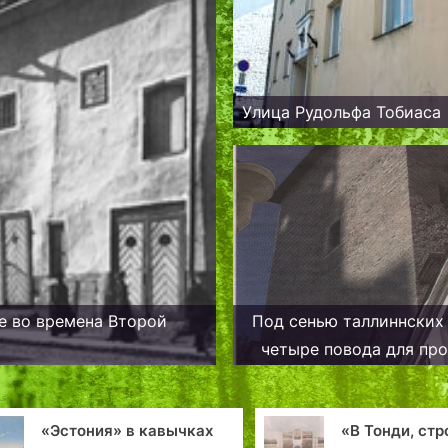
Улица Рудольфа Тобиаса
е во времена Второй
Под сенью таллиннских 
четыре повода для про
вычках
«В Тонди, строем,