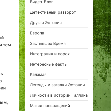
Видео-Блог
Детективный разворот
Другая Эстония
Европа
ой
Застывшее Время
и тем
Интеграция и порох
Интересные факты
сь
Каламая
о
Легенды и загадки Эстонии
рии
Личности в истории Таллина
рым,
Магия превращений