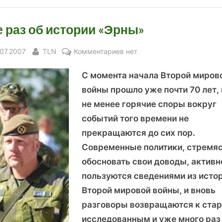
 раз об истории «Эрны»
sted
By
к
.07.2007
TLN
Комментариев
нет
записи
С момента начала Второй миров
Еще
раз
войны прошло уже почти 70 лет, 
об
не менее горячие споры вокруг
истории
событий того времени не
«Эрны»
прекращаются до сих пор.
Современные политики, стремя
обосновать свои доводы, активн
пользуются сведениями из исто
Второй мировой войны, и вновь
разговоры возвращаются к ста
исследованным и уже много раз