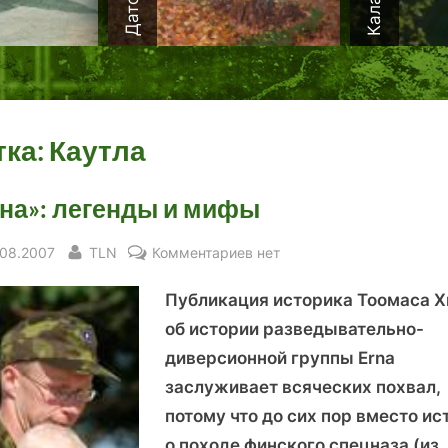
тка:
Каутла
на»: легенды и мифы
sted
By
к
.08.2007
TLN
Комментариев
нет
записи
Публикация историка Тоомаса Х
«Эрна»:
легенды
об истории разведывательно-
и
диверсионной группы Erna
мифы
заслуживает всяческих похвал,
потому что до сих пор вместо ис
о походе финского спецназа (из