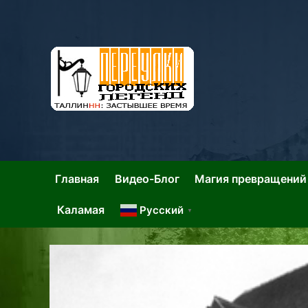
Skip
to
content
Та
Тал
Главная
Видео-Блог
Магия превращений
Каламая
Русский
▼