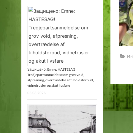
Ин
Защищено: Emne: HASTESAG!
Tredjepartsanmeldelse om grov vold,
afpresning, overtrædelse af tilholdsforbud,
vidnetrusler og akut livsfare
03.08.2026