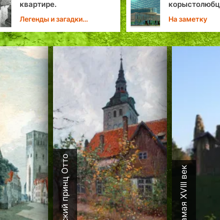
квартире.
корыстолюбц
Reval Park Hot
Легенды и загадки
На заметку
построят оте
Эстонии
самого высок
уровня
Датский принц Отто
Каламая XVIII век