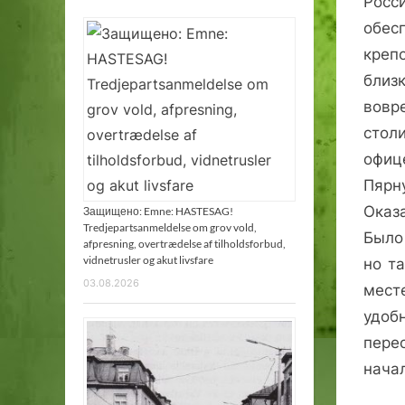
Росс
обес
креп
близ
вовр
стол
офиц
Пярн
Оказ
Защищено: Emne: HASTESAG!
Tredjepartsanmeldelse om grov vold,
Было
afpresning, overtrædelse af tilholdsforbud,
vidnetrusler og akut livsfare
но т
03.08.2026
мест
удо
пере
нача