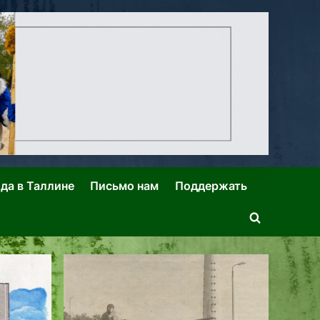
ида в Таллине
Письмо нам
Поддержать
Toggle
search
form