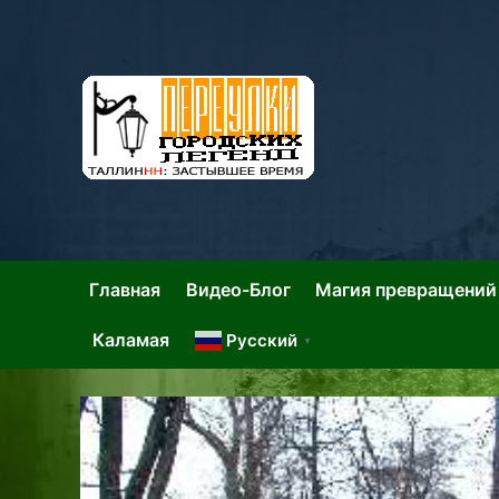
Skip
to
content
Та
Тал
Главная
Видео-Блог
Магия превращений
Каламая
Русский
▼