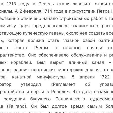
в 1713 году в Ревель стали завозить строите
иалы. А 2 февраля 1714 года в присутствии Петра 
ественно отмечено начало строительных работ в га
амыслу царя предполагалось значительно расш
ствующую купеческую гавань, около нее создать во
нь, которая должна стать главной базой балтий
нного флота. Рядом с гаванью начали стр
ралтейство. Оно обеспечивало обслуживание и р
ных кораблей. Был вырыт длинный канал –
роены здания плотницких мастерских для изготов
сов, канатной мануфактуры. 5 апреля 1722
ератор утвердил «Регламент об управл
ралтейства и верфи в Ревеле». Эта дата ознамен
 рождения будущего Таллиннского судоремон
да (Tallrand). Он был долгое время самым бо