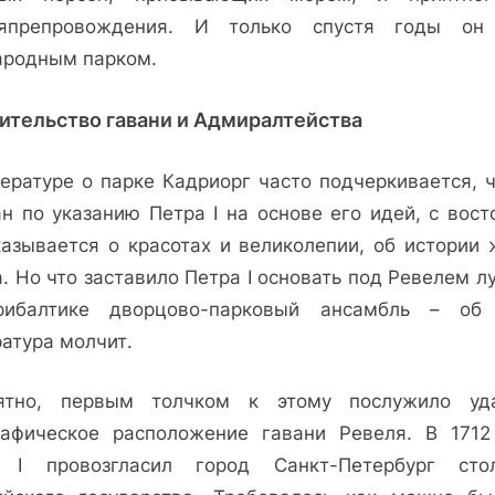
япрепровождения. И только спустя годы он
ародным парком.
ительство гавани и Адмиралтейства
тературе о парке Кадриорг часто подчеркивается, ч
ан по указанию Петра I на основе его идей, с вост
казывается о красотах и великолепии, об истории 
. Но что заставило Петра I основать под Ревелем 
ибалтике дворцово-парковый ансамбль – об
ратура молчит.
ятно, первым толчком к этому послужило уд
рафическое расположение гавани Ревеля. В 1712
 I провозгласил город Санкт-Петербург сто