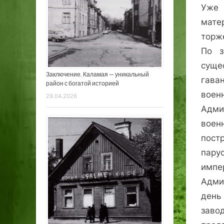
Уже 
матер
торж
По з
суще
Заключение. Каламая — уникальный
гава
район с богатой историей
вое
29.04.2026
Адми
воен
пост
пару
имп
Адми
день
заво