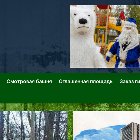
ллин: Переулки Городских Легенд
лин: Застывшее Время-|-
Смотровая башня
Оглашенная площадь
Заказ г