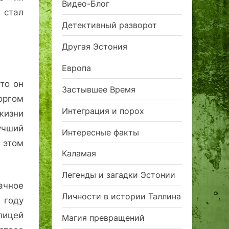
Видео-Блог
 стал
Детективный разворот
Другая Эстония
Европа
то он
Застывшее Время
оргом
Интеграция и порох
жизни
лучший
Интересные факты
 этом
Каламая
Легенды и загадки Эстонии
ачное
Личности в истории Таллина
 году
лицей
Магия превращений