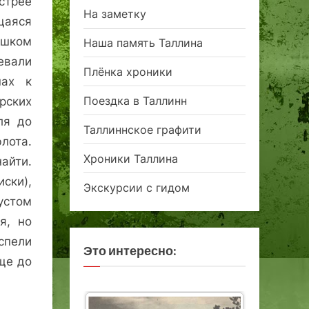
стрее
На заметку
щаяся
ишком
Наша память Таллина
евали
Плёнка хроники
пах к
Поездка в Таллинн
рских
ля до
Таллиннское графити
лота.
Хроники Таллина
айти.
ски),
Экскурсии с гидом
устом
я, но
пели
Это интересно:
ще до