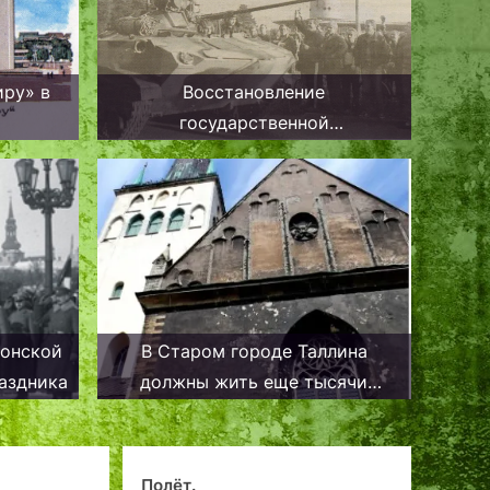
иру» в
Восстановление
государственной
независимости: вехи на
таллиннской карте
тонской
В Старом городе Таллина
аздника
должны жить еще тысячи
людей, а дома нужно отобрать у
недобросовестных владельцев
Полёт.