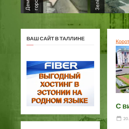
ВАШ САЙТ В ТАЛЛИНЕ
Коро
С в
Po
20
on