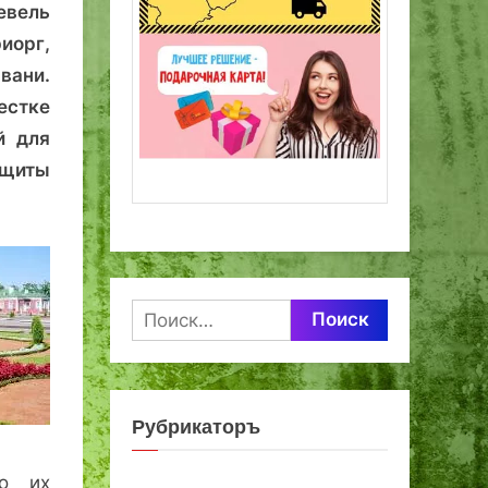
евель
иорг,
вани.
естке
й для
ащиты
Найти:
Рубрикаторъ
го их