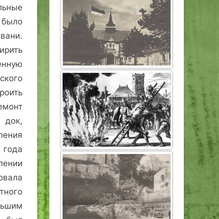
льные
I было
вани.
ирить
енную
ского
оить
емонт
 док,
ления
 года
ении
овала
тного
льшим