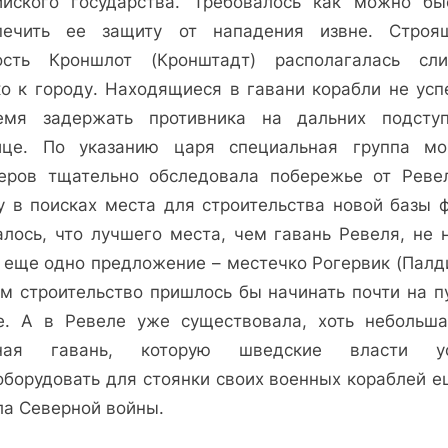
ийского государства. Требовалось как можно бы
печить ее защиту от нападения извне. Строя
ость Кроншлот (Кронштадт) располагалась сл
ко к городу. Находящиеся в гавани корабли не усп
емя задержать противника на дальних подсту
ице. По указанию царя специальная группа мо
еров тщательно обследовала побережье от Реве
у в поисках места для строительства новой базы ф
алось, что лучшего места, чем гавань Ревеля, не н
 еще одно предложение – местечко Рогервик (Палди
ам строительство пришлось бы начинать почти на п
е. А в Ревеле уже существовала, хоть небольша
бная гавань, которую шведские власти ус
оборудовать для стоянки своих военных кораблей е
ла Северной войны.