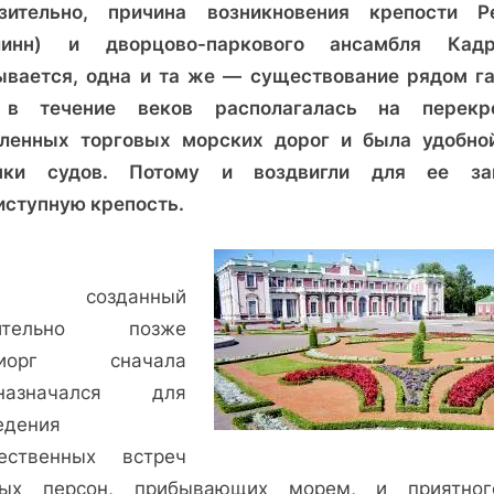
зительно, причина возникновения крепости Р
С
видом
линн) и дворцово-паркового ансамбля Кадр
на
ывается, одна и та же — существование рядом га
Адмиралтейство
в течение веков располагалась на перекр
ленных торговых морских дорог и была удобно
нки судов. Потому и воздвигли для ее з
иступную крепость.
созданный
чительно позже
риорг сначала
дназначался для
едения
ественных встреч
ых персон, прибывающих морем, и приятно