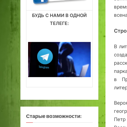
врем
всен
БУДЬ С НАМИ В ОДНОЙ
ТЕЛЕГЕ:
Стро
В ли
созд
расс
парка
в Пр
лите
Веро
геог
Старые возможности:
Петр