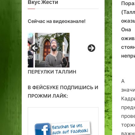
Вкус Жести
Пора
(Тал
оказ
Сейчас на видеоканале!
Она 
ожив
стоя
непр
ПЕРЕУЛКИ ТАЛЛИН
А 
В ФЕЙСБУКЕ ПОДПИШИСЬ И
зна
ПРОЖМИ ЛАЙК:
Кад
пре
пров
торж
важн